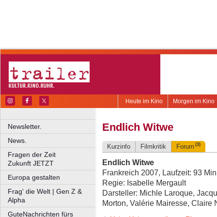
Heute im Kino
Morgen im Kino
Endlich Witwe
Newsletter.
News.
(3)
Kurzinfo
Filmkritik
Forum
Fragen der Zeit
Endlich Witwe
Zukunft JETZT
Frankreich 2007, Laufzeit: 93 Min
Europa gestalten
Regie: Isabelle Mergault
Frag' die Welt | Gen Z &
Darsteller: Michle Laroque, Jac
Alpha
Morton, Valérie Mairesse, Claire
GuteNachrichten fürs