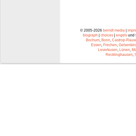
© 2005-2026
berndt media
|
impr
biograph
|
choices
|
engels
und
Bochum
,
Bonn
,
Castrop-Raux
Essen
,
Frechen
,
Gelsenkir
Leverkusen
,
Lünen
,
Mü
Recklinghausen
,