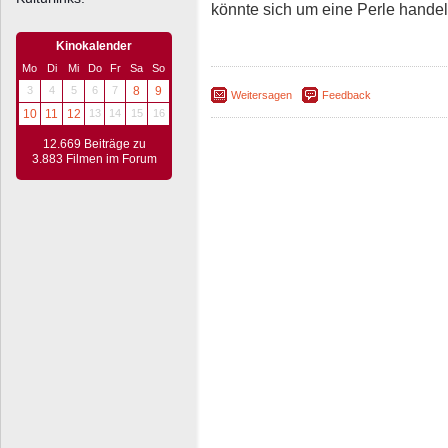
könnte sich um eine Perle handel
Kinokalender
Mo
Di
Mi
Do
Fr
Sa
So
3
4
5
6
7
8
9
Weitersagen
Feedback
10
11
12
13
14
15
16
12.669 Beiträge zu
3.883 Filmen im Forum