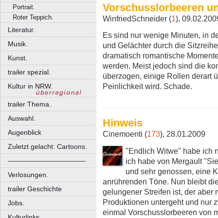
Vorschusslorbeeren une
Portrait.
Roter Teppich.
WinfriedSchneider (
1
), 09.02.200
Literatur.
Es sind nur wenige Minuten, in der
Musik.
und Gelächter durch die Sitzreihe
dramatisch romantische Momente,
Kunst.
werden. Meist jedoch sind die ko
trailer spezial.
überzogen, einige Rollen derart ü
Peinlichkeit wird. Schade.
Kultur in NRW.
trailer Thema.
Auswahl.
Hinweis
Augenblick
Cinemoenti (
173
), 28.01.2009
Zuletzt gelacht: Cartoons.
"Endlich Witwe" habe ich 
ich habe von Mergault "Si
––––––––––––––––––––
und sehr genossen, eine 
Verlosungen.
anrührenden Töne. Nun bleibt die
trailer Geschichte
gelungener Streifen ist, der aber
Produktionen untergeht und nur z
Jobs.
einmal Vorschusslorbeeren von mi
Kulturlinks.