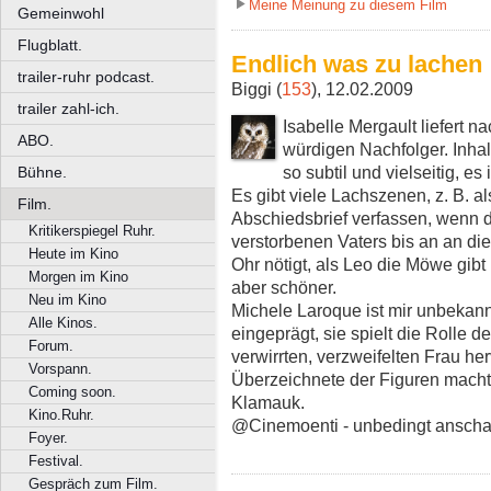
Meine Meinung zu diesem Film
Gemeinwohl
Flugblatt.
Endlich was zu lachen
trailer-ruhr podcast.
Biggi (
153
), 12.02.2009
trailer zahl-ich.
Isabelle Mergault liefert 
ABO.
würdigen Nachfolger. Inhalt
so subtil und vielseitig, es
Bühne.
Es gibt viele Lachszenen, z. B. al
Film.
Abschiedsbrief verfassen, wenn d
Kritikerspiegel Ruhr.
verstorbenen Vaters bis an an di
Heute im Kino
Ohr nötigt, als Leo die Möwe gibt 
Morgen im Kino
aber schöner.
Neu im Kino
Michele Laroque ist mir unbekannt
Alle Kinos.
eingeprägt, sie spielt die Rolle
Forum.
verwirrten, verzweifelten Frau h
Vorspann.
Überzeichnete der Figuren macht 
Coming soon.
Klamauk.
Kino.Ruhr.
@Cinemoenti - unbedingt ansch
Foyer.
Festival.
Gespräch zum Film.