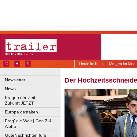
Heute im Kino
Morgen im Kino
Der Hochzeitsschneide
Newsletter.
News.
Fragen der Zeit
Zukunft JETZT
Europa gestalten
Frag' die Welt | Gen Z &
Alpha
GuteNachrichten fürs