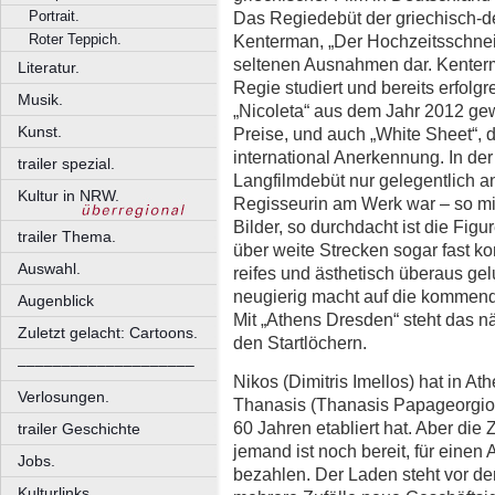
Portrait.
Das Regiedebüt der griechisch-d
Roter Teppich.
Kenterman, „Der Hochzeitsschneide
seltenen Ausnahmen dar. Kenter
Literatur.
Regie studiert und bereits erfolgre
Musik.
„Nicoleta“ aus dem Jahr 2012 gew
Kunst.
Preise, und auch „White Sheet“, d
international Anerkennung. In de
trailer spezial.
Langfilmdebüt nur gelegentlich a
Kultur in NRW.
Regisseurin am Werk war – so mi
Bilder, so durchdacht ist die Fig
trailer Thema.
über weite Strecken sogar fast k
Auswahl.
reifes und ästhetisch überaus ge
neugierig macht auf die kommend
Augenblick
Mit „Athens Dresden“ steht das nä
Zuletzt gelacht: Cartoons.
den Startlöchern.
––––––––––––––––––––
Nikos (Dimitris Imellos) hat in A
Verlosungen.
Thanasis (Thanasis Papageorgiou
60 Jahren etabliert hat. Aber die
trailer Geschichte
jemand ist noch bereit, für eine
Jobs.
bezahlen. Der Laden steht vor der
Kulturlinks.