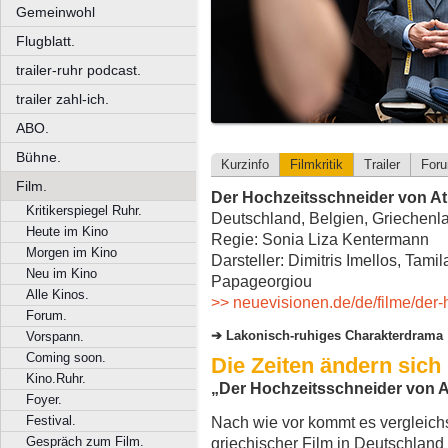
Gemeinwohl
Flugblatt.
trailer-ruhr podcast.
trailer zahl-ich.
ABO.
Bühne.
Kurzinfo
Filmkritik
Trailer
For
Film.
Der Hochzeitsschneider von A
Kritikerspiegel Ruhr.
Deutschland, Belgien, Griechenla
Heute im Kino
Regie: Sonia Liza Kentermann
Morgen im Kino
Darsteller: Dimitris Imellos, Tam
Neu im Kino
Papageorgiou
Alle Kinos.
>> neuevisionen.de/de/filme/der
Forum.
Lakonisch-ruhiges Charakterdrama
Vorspann.
Coming soon.
Die Zeiten ändern sich
Kino.Ruhr.
„Der Hochzeitsschneider von 
Foyer.
Festival.
Nach wie vor kommt es vergleichs
Gespräch zum Film.
griechischer Film in Deutschland