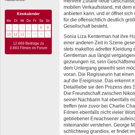
mehrere Zufälle neue Geschäftside
mobilen Verkaufsstand, mit dem
anbieten kann, und er öffnet sic
Kinokalender
für die offensichtlich deutlich gr
Mo
Di
Mi
Do
Fr
Sa
So
Gesellschaft besteht.
3
4
5
6
7
8
9
10
11
12
13
14
15
16
Sonia Liza Kenterman hat ihre H
einer anderen Zeit in Szene geset
12.669 Beiträge zu
3.883 Filmen im Forum
stets makellos adretter Kleidung s
Gentleman aus längst vergangen
gezwungen ist, sein Geschäftsmo
dem Untergang geweiht sein möch
voran. Die Regisseurin hat einen 
auf die Ereignisse. Das erkennt 
Detailliebe sie den Prozess des S
Die Freundschaft zwischen Nikos
seiner Nachbarin hat ebenfalls m
treffen (wie zuvor bei Charlie Cha
Filmen ebenfalls nicht vieler Wor
gebliebener Erwachsener aufeinand
miteinander verstehen. George Mi
schlichtweg grandios, er findet