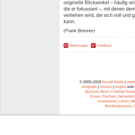
originelle Blickwinkel – häufig s
die er fokussiert –, mit denen dem
verliehen wird, die sich voll und
kann.
(Frank Brenner)
Weitersagen
Feedback
© 2005-2026
berndt media
|
impr
biograph
|
choices
|
engels
und
Bochum
,
Bonn
,
Castrop-Raux
Essen
,
Frechen
,
Gelsenkir
Leverkusen
,
Lünen
,
Mü
Recklinghausen
,