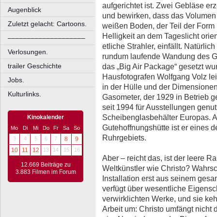
aufgerichtet ist. Zwei Gebläse e
Augenblick
und bewirken, dass das Volumen e
Zuletzt gelacht: Cartoons.
weißen Boden, der Teil der Form ist
Helligkeit an dem Tageslicht orien
––––––––––––––––––––
etliche Strahler, einfällt. Natürlic
Verlosungen.
rundum laufende Wandung des Gas
trailer Geschichte
das „Big Air Package“ gesetzt w
Hausfotografen Wolfgang Volz lei
Jobs.
in der Hülle und der Dimensionen 
Kulturlinks.
Gasometer, der 1929 in Betrieb 
seit 1994 für Ausstellungen genut
Scheibenglasbehälter Europas. A
Kinokalender
Gutehoffnungshütte ist er eines 
Mo
Di
Mi
Do
Fr
Sa
So
Ruhrgebiets.
3
4
5
6
7
8
9
10
11
12
13
14
15
16
Aber – reicht das, ist der leere 
12.669 Beiträge zu
Weltkünstler wie Christo? Wahrsc
3.883 Filmen im Forum
Installation erst aus seinem ges
verfügt über wesentliche Eigens
verwirklichten Werke, und sie keh
Arbeit um: Christo umfängt nicht 