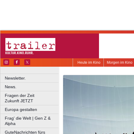
Heute im Kino
Morgen im Kino
Newsletter.
News.
Fragen der Zeit
Zukunft JETZT
Europa gestalten
Frag' die Welt | Gen Z &
Alpha
GuteNachrichten fürs