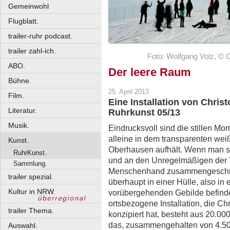
Gemeinwohl
Flugblatt.
trailer-ruhr podcast.
trailer zahl-ich.
Foto: Wolfgang Volz, © 
ABO.
Der leere Raum
Bühne.
25. April 2013
Film.
Eine Installation von Chri
Literatur.
Ruhrkunst 05/13
Musik.
Eindrucksvoll sind die stillen M
alleine in dem transparenten we
Kunst.
Oberhausen aufhält. Wenn man si
RuhrKunst.
und an den Unregelmäßigen der Ta
Sammlung.
Menschenhand zusammengeschnü
trailer spezial.
überhaupt in einer Hülle, also in
Kultur in NRW.
vorübergehenden Gebilde befindet
ortsbezogene Installation, die C
trailer Thema.
konzipiert hat, besteht aus 20.0
das, zusammengehalten von 4.500
Auswahl.