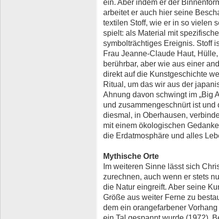
ein. Aber indem er der Binnenform
arbeitet er auch hier seine Besch
textilen Stoff, wie er in so vielen
spielt: als Material mit spezifisc
symbolträchtiges Ereignis. Stoff 
Frau Jeanne-Claude Haut, Hülle, 
berührbar, aber wie aus einer and
direkt auf die Kunstgeschichte we
Ritual, um das wir aus der japan
Ahnung davon schwingt im „Big Ai
und zusammengeschnürt ist und 
diesmal, in Oberhausen, verbinde
mit einem ökologischen Gedanken: 
die Erdatmosphäre und alles Leb
Mythische Orte
Im weiteren Sinne lässt sich Chri
zurechnen, auch wenn er stets nur
die Natur eingreift. Aber seine Ku
Größe aus weiter Ferne zu bestaun
dem ein orangefarbener Vorhang 
ein Tal gespannt wurde (1972). B