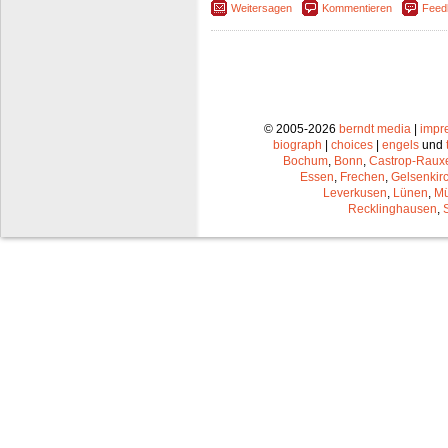
Weitersagen
Kommentieren
Feed
© 2005-2026
berndt media
|
impr
biograph
|
choices
|
engels
und
Bochum
,
Bonn
,
Castrop-Raux
Essen
,
Frechen
,
Gelsenkir
Leverkusen
,
Lünen
,
Mü
Recklinghausen
,