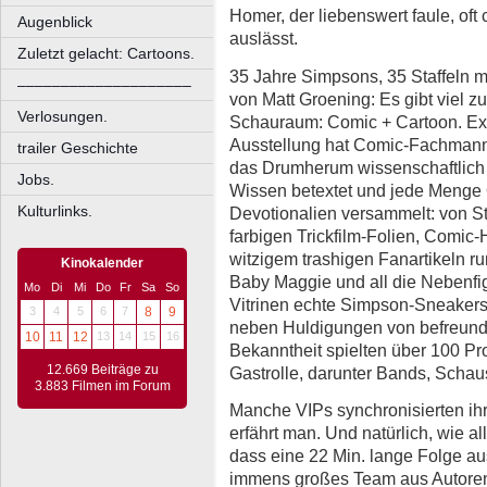
Homer, der liebenswert faule, oft
Augenblick
auslässt.
Zuletzt gelacht: Cartoons.
35 Jahre Simpsons, 35 Staffeln m
––––––––––––––––––––
von Matt Groening: Es gibt viel z
Verlosungen.
Schauraum: Comic + Cartoon. Exk
Ausstellung hat Comic-Fachmann 
trailer Geschichte
das Drumherum wissenschaftlich au
Jobs.
Wissen betextet und jede Menge O
Kulturlinks.
Devotionalien versammelt: von S
farbigen Trickfilm-Folien, Comic-H
witzigem trashigen Fanartikeln r
Kinokalender
Baby Maggie und all die Nebenfi
Mo
Di
Mi
Do
Fr
Sa
So
Vitrinen echte Simpson-Sneaker
3
4
5
6
7
8
9
neben Huldigungen von befreund
10
11
12
13
14
15
16
Bekanntheit spielten über 100 Pr
12.669 Beiträge zu
Gastrolle, darunter Bands, Schaus
3.883 Filmen im Forum
Manche VIPs synchronisierten ihr
erfährt man. Und natürlich, wie a
dass eine 22 Min. lange Folge aus
immens großes Team aus Autoren