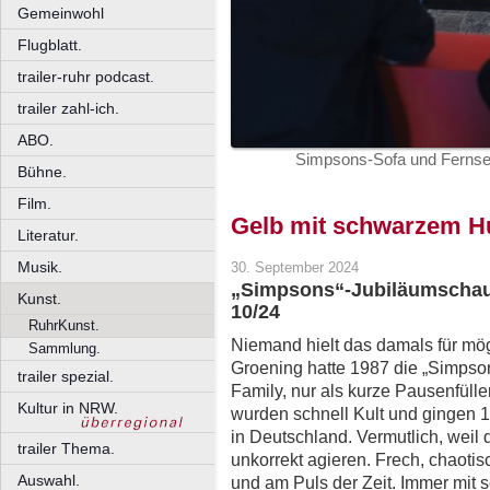
Gemeinwohl
Flugblatt.
trailer-ruhr podcast.
trailer zahl-ich.
ABO.
Simpsons-Sofa und Fernseh
Bühne.
Film.
Gelb mit schwarzem 
Literatur.
Musik.
30. September 2024
„Simpsons“-Jubiläumschau
Kunst.
10/24
RuhrKunst.
Niemand hielt das damals für mögl
Sammlung.
Groening hatte 1987 die „Simpson
trailer spezial.
Family, nur als kurze Pausenfülle
Kultur in NRW.
wurden schnell Kult und gingen 1
in Deutschland. Vermutlich, weil d
trailer Thema.
unkorrekt agieren. Frech, chaotis
Auswahl.
und am Puls der Zeit. Immer mit 