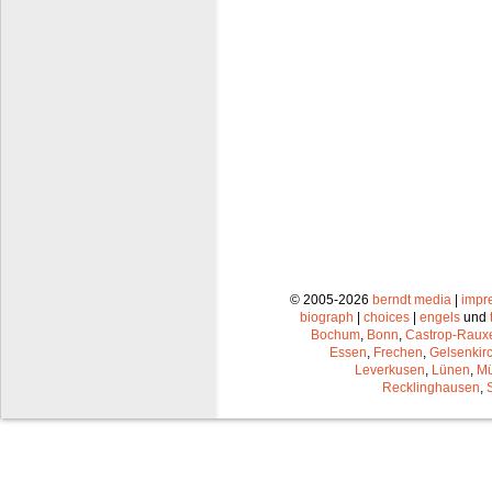
© 2005-2026
berndt media
|
impr
biograph
|
choices
|
engels
und
Bochum
,
Bonn
,
Castrop-Raux
Essen
,
Frechen
,
Gelsenkir
Leverkusen
,
Lünen
,
Mü
Recklinghausen
,