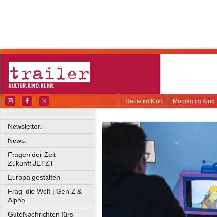
Heute im Kino
Morgen im Kino
Newsletter.
News.
Fragen der Zeit
Zukunft JETZT
Europa gestalten
Frag' die Welt | Gen Z &
Alpha
GuteNachrichten fürs