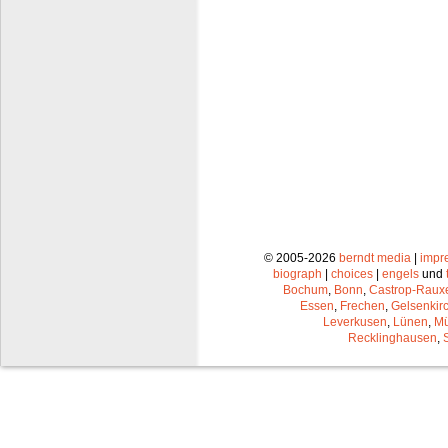
© 2005-2026
berndt media
|
impr
biograph
|
choices
|
engels
und
Bochum
,
Bonn
,
Castrop-Raux
Essen
,
Frechen
,
Gelsenkir
Leverkusen
,
Lünen
,
Mü
Recklinghausen
,