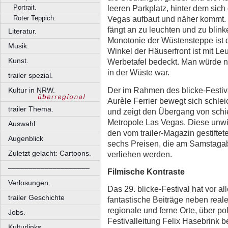
Portrait.
leeren Parkplatz, hinter dem sich
Roter Teppich.
Vegas aufbaut und näher kommt. 
fängt an zu leuchten und zu blin
Literatur.
Monotonie der Wüstensteppe ist da
Musik.
Winkel der Häuserfront ist mit 
Kunst.
Werbetafel bedeckt. Man würde n
in der Wüste war.
trailer spezial.
Der im Rahmen des blicke-Festiva
Kultur in NRW.
Aurèle Ferrier bewegt sich schle
trailer Thema.
und zeigt den Übergang von schi
Metropole Las Vegas. Diese unwi
Auswahl.
den vom trailer-Magazin gestiftete
Augenblick
sechs Preisen, die am Samstaga
Zuletzt gelacht: Cartoons.
verliehen werden.
––––––––––––––––––––
Filmische Kontraste
Verlosungen.
Das 29. blicke-Festival hat vor 
trailer Geschichte
fantastische Beiträge neben real
regionale und ferne Orte, über po
Jobs.
Festivalleitung Felix Hasebrink 
Kulturlinks.