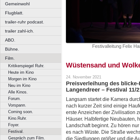
Gemeinwohl
Flugblatt.
trailer-ruhr podcast.
trailer zahl-ich.
ABO.
Festivalleitung Felix H
Bühne.
Film.
Wüstensand und Wolke
Kritikerspiegel Ruhr.
Heute im Kino
24. November 2021
Morgen im Kino
Preisverleihung des blicke
Neu im Kino
Langendreer – Festival 11/2
Alle Kinos.
Forum.
Langsam startet die Kamera durch
Vorspann.
nach kurzer Zeit sind einige Hauf
Coming soon.
erste Anzeichen der Zivilisation 
Kino.Ruhr.
Häuser. Halbfertige Neubauten, h
Foyer.
Landschaft beginnt. Zu hören nur
Festival.
es nach Wüste. Die Straße wechs
Gespräch zum Film.
die Siedlungen größer und die Au