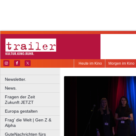
Heute im Kino
Morgen im Kino
Newsletter.
News.
Fragen der Zeit
Zukunft JETZT
Europa gestalten
Frag' die Welt | Gen Z &
Alpha
GuteNachrichten fürs