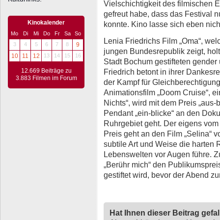
Vielschichtigkeit des filmischen 
gefreut habe, dass das Festival n
Kinokalender
konnte. Kino lasse sich eben nic
Mo
Di
Mi
Do
Fr
Sa
So
Lenia Friedrichs Film „Oma“, wel
3
4
5
6
7
8
9
jungen Bundesrepublik zeigt, holt
10
11
12
13
14
15
16
Stadt Bochum gestifteten gender 
12.669 Beiträge zu
Friedrich betont in ihrer Dankesr
3.883 Filmen im Forum
der Kampf für Gleichberechtigung
Animationsfilm „Doom Cruise“, ei
Nichts“, wird mit dem Preis „aus
Pendant „ein-blicke“ an den Dok
Ruhrgebiet geht. Der eigens vom 
Preis geht an den Film „Selina“ 
subtile Art und Weise die harten 
Lebenswelten vor Augen führe. Zu
„Berühr mich“ den Publikumsprei
gestiftet wird, bevor der Abend z
Hat Ihnen dieser Beitrag gefa