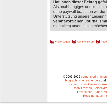
Hat Ihnen dieser Beitrag gefa
Als unabhängiges und kostenl
ohne paywall brauchen wir die
Unterstützung unserer Leserin
verantwortlichen Journalism
monatlich) unterstützen möchten,
Weitersagen
Kommentieren
Feed
© 2005-2026
berndt media
|
impr
biograph
|
choices
|
engels
und
Bochum
,
Bonn
,
Castrop-Raux
Essen
,
Frechen
,
Gelsenkir
Leverkusen
,
Lünen
,
Mü
Recklinghausen
,