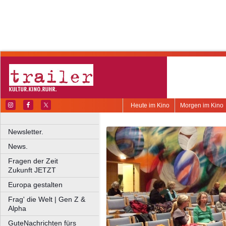
Heute im Kino
Morgen im Kino
Newsletter.
News.
Fragen der Zeit
Zukunft JETZT
Europa gestalten
Frag' die Welt | Gen Z &
Alpha
GuteNachrichten fürs