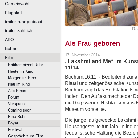
Gemeinwohl
Flugblatt.
trailer-ruhr podcast.
Da
trailer zahl-ich.
ABO.
Als Frau geboren
Bühne.
17. November 2014
Film.
„Lakshmi and Me“ im Kun
Kritikerspiegel Ruhr.
11/14
Heute im Kino
Bochum,16.11. - Begleitend zur 
Morgen im Kino
Ritual und zeitgenössische Kuns
Neu im Kino
Bochum zeigt das Endstation.Kin
Alle Kinos.
Indien. Den Auftakt machte der 
Forum.
die Regisseurin Nishta Jain aus
Vorspann.
Museum vorstellte.
Coming soon.
Kino.Ruhr.
Die junge, aufgeweckte Lakshmi arb
Foyer.
Hausangestellte für Jain. In Indi
Festival.
feudalistische Haltung die Bezi
Gespräch zum Film.