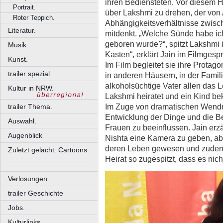
ihren Bediensteten. Vor diesem H
Portrait.
über Lakshmi zu drehen, der von
Roter Teppich.
Abhängigkeitsverhältnisse zwisc
Literatur.
mitdenkt. „Welche Sünde habe ic
geboren wurde?“, spitzt Lakshmi i
Musik.
Kasten“, erklärt Jain im Filmgesp
Kunst.
Im Film begleitet sie ihre Protago
trailer spezial.
in anderen Häusern, in der Famili
alkoholsüchtige Vater allen das 
Kultur in NRW.
Lakshmi heiratet und ein Kind b
Im Zuge von dramatischen Wendu
trailer Thema.
Entwicklung der Dinge und die 
Auswahl.
Frauen zu beeinflussen. Jain erzä
Augenblick
Nishta eine Kamera zu geben, abe
deren Leben gewesen und zudem hä
Zuletzt gelacht: Cartoons.
Heirat so zugespitzt, dass es nic
––––––––––––––––––––
Verlosungen.
trailer Geschichte
Jobs.
Kulturlinks.