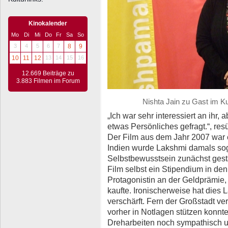
Kinokalender
Mo
Di
Mi
Do
Fr
Sa
So
3
4
5
6
7
8
9
10
11
12
13
14
15
16
12.669 Beiträge zu
3.883 Filmen im Forum
Nishta Jain zu Gast im 
„Ich war sehr interessiert an ihr, 
etwas Persönliches gefragt.“, res
Der Film aus dem Jahr 2007 war ei
Indien wurde Lakshmi damals sog
Selbstbewusstsein zunächst gestä
Film selbst ein Stipendium in den
Protagonistin an der Geldprämie,
kaufte. Ironischerweise hat dies 
verschärft. Fern der Großstadt ver
vorher in Notlagen stützen konnt
Dreharbeiten noch sympathisch und