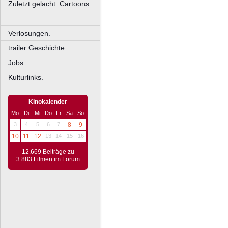
Zuletzt gelacht: Cartoons.
––––––––––––––––––––
Verlosungen.
trailer Geschichte
Jobs.
Kulturlinks.
Kinokalender
Mo
Di
Mi
Do
Fr
Sa
So
3
4
5
6
7
8
9
10
11
12
13
14
15
16
12.669 Beiträge zu
3.883 Filmen im Forum