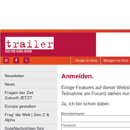
Heute im Kino
Morgen im Kino
Anmelden.
Newsletter.
News.
Einige Features auf dieser Websi
Fragen der Zeit
Teilnahme am Forum) stehen nur re
Zukunft JETZT
Ja, ich bin schon dabei:
Europa gestalten
Benutzername
Frag' die Welt | Gen Z &
Alpha
Passwort
GuteNachrichten fürs