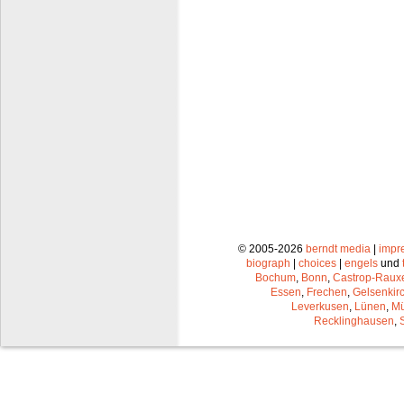
© 2005-2026
berndt media
|
impr
biograph
|
choices
|
engels
und
Bochum
,
Bonn
,
Castrop-Raux
Essen
,
Frechen
,
Gelsenkir
Leverkusen
,
Lünen
,
Mü
Recklinghausen
,