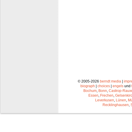
© 2005-2026
berndt media
|
impr
biograph
|
choices
|
engels
und
Bochum
,
Bonn
,
Castrop-Raux
Essen
,
Frechen
,
Gelsenkir
Leverkusen
,
Lünen
,
Mü
Recklinghausen
,