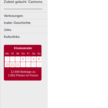
Zuletzt gelacht: Cartoons.
––––––––––––––––––––
Verlosungen.
trailer Geschichte
Jobs.
Kulturlinks.
Kinokalender
Mo
Di
Mi
Do
Fr
Sa
So
3
4
5
6
7
8
9
10
11
12
13
14
15
16
12.669 Beiträge zu
3.883 Filmen im Forum