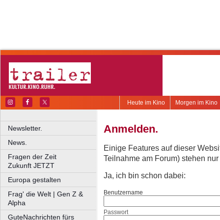
Heute im Kino
Morgen im Kino
Anmelden.
Newsletter.
News.
Einige Features auf dieser Websi
Fragen der Zeit
Teilnahme am Forum) stehen nur re
Zukunft JETZT
Ja, ich bin schon dabei:
Europa gestalten
Benutzername
Frag' die Welt | Gen Z &
Alpha
Passwort
GuteNachrichten fürs