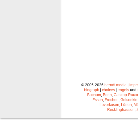
© 2005-2026
berndt media
|
impr
biograph
|
choices
|
engels
und
Bochum
,
Bonn
,
Castrop-Raux
Essen
,
Frechen
,
Gelsenkir
Leverkusen
,
Lünen
,
Mü
Recklinghausen
,