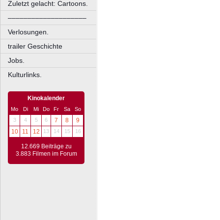
Zuletzt gelacht: Cartoons.
––––––––––––––––––––
Verlosungen.
trailer Geschichte
Jobs.
Kulturlinks.
Kinokalender
Mo
Di
Mi
Do
Fr
Sa
So
3
4
5
6
7
8
9
10
11
12
13
14
15
16
12.669 Beiträge zu
3.883 Filmen im Forum