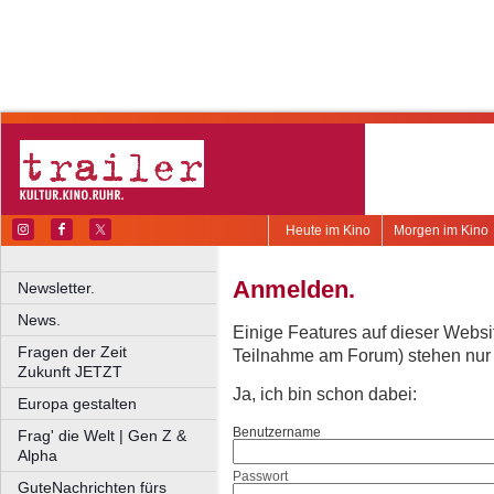
Heute im Kino
Morgen im Kino
Anmelden.
Newsletter.
News.
Einige Features auf dieser Websi
Fragen der Zeit
Teilnahme am Forum) stehen nur re
Zukunft JETZT
Ja, ich bin schon dabei:
Europa gestalten
Benutzername
Frag' die Welt | Gen Z &
Alpha
Passwort
GuteNachrichten fürs