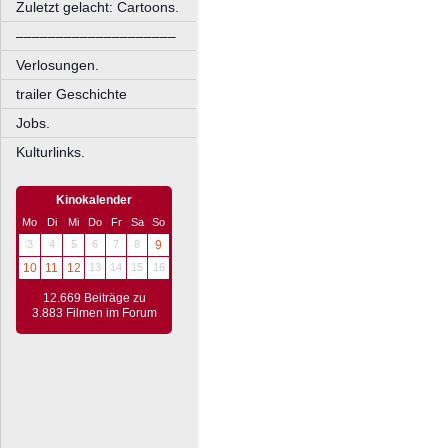
Zuletzt gelacht: Cartoons.
––––––––––––––––––––
Verlosungen.
trailer Geschichte
Jobs.
Kulturlinks.
Kinokalender
Mo
Di
Mi
Do
Fr
Sa
So
3
4
5
6
7
8
9
10
11
12
13
14
15
16
12.669 Beiträge zu
3.883 Filmen im Forum