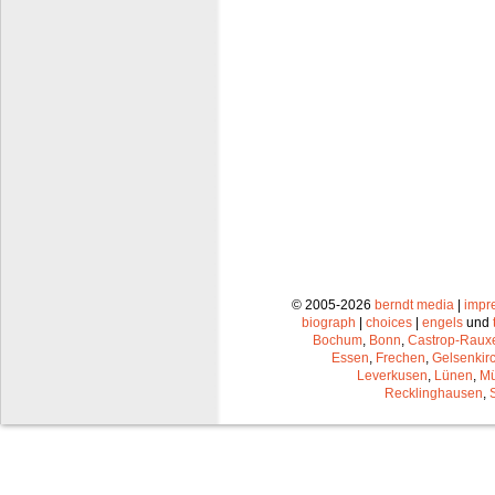
© 2005-2026
berndt media
|
impr
biograph
|
choices
|
engels
und
Bochum
,
Bonn
,
Castrop-Raux
Essen
,
Frechen
,
Gelsenkir
Leverkusen
,
Lünen
,
Mü
Recklinghausen
,