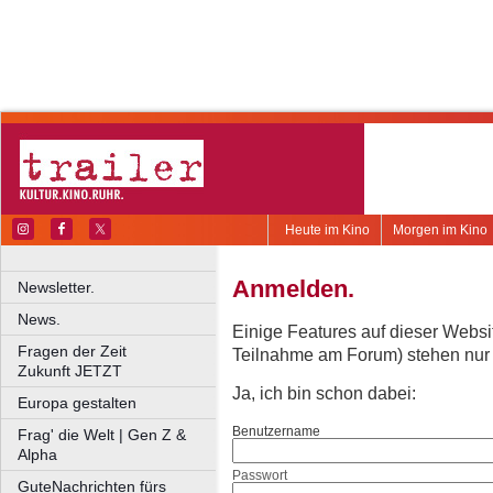
Heute im Kino
Morgen im Kino
Anmelden.
Newsletter.
News.
Einige Features auf dieser Websi
Fragen der Zeit
Teilnahme am Forum) stehen nur re
Zukunft JETZT
Ja, ich bin schon dabei:
Europa gestalten
Benutzername
Frag' die Welt | Gen Z &
Alpha
Passwort
GuteNachrichten fürs