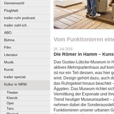
Gemeinwohl
Flugblatt.
trailer-ruhr podcast.
trailer zahl-ich.
ABO.
Vom Funktionieren eine
Bühne.
Film.
28. Juli 2016
Die Römer in Hamm – Kuns
Literatur.
Das Gustav-Lübcke-Museum in Ham
Musik.
aktives Mehrspartenhaus auf ko
Kunst.
ist nur ein Teil dessen, was hier
trailer spezial.
wird. Design gehört dazu, auch d
das Ruhrgebiet hinaus beachtet –
Kultur in NRW.
Ägypten. Das Museum richtet sich
Theater.
Vermittlung der Exponate und ih
Klassik.
Trend heutiger Museumsarbeit – a
Oper.
nehmen dabei die Sonderausstellu
Tanz.
Funktionieren unserer urbanen Ge
Musical.