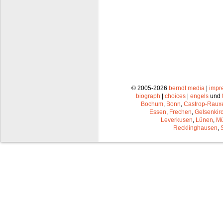
© 2005-2026
berndt media
|
impr
biograph
|
choices
|
engels
und
Bochum
,
Bonn
,
Castrop-Raux
Essen
,
Frechen
,
Gelsenkir
Leverkusen
,
Lünen
,
Mü
Recklinghausen
,