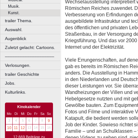
Wechselausstellung interpretiert
Musik.
Römischen Reiches zuwendet. Die
Kunst.
Verbesserung von Erfindungen der
trailer Thema.
ausgebildete Infrastruktur und te
des öffentlichen und privaten Lebe
Auswahl.
Straßenbau, in der Versorgung de
Augenblick
Kriegsführung. Und das vor 2000
Internet und der Elektrizität.
Zuletzt gelacht: Cartoons.
––––––––––––––––––––
Viele Errungenschaften, auf denen
Verlosungen.
gab es bereits im Römischen Reich
anders. Die Ausstellung in Hamm, 
trailer Geschichte
in den Niederlanden und Deutschla
Jobs.
dieser Leistungen vor. Sie überr
Wandheizungen der Villen und ver
Kulturlinks.
Hebelgesetze nutzten und mit g
Gewölbe bauten. Zum Equipment
Kinokalender
Fotos und Filme und interaktive 
Mo
Di
Mi
Do
Fr
Sa
So
Katapult, die bedient werden sol
3
4
5
6
7
8
9
Job der Kinder. Sowieso richtet s
10
11
12
13
14
15
16
Familie – und an Schulklassen – 
denen Videos zu sehen sind, nied
12.669 Beiträge zu