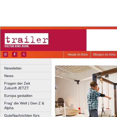
Heute im Kino
Morgen im Kino
Newsletter.
News.
Fragen der Zeit
Zukunft JETZT
Europa gestalten
Frag' die Welt | Gen Z &
Alpha
GuteNachrichten fürs