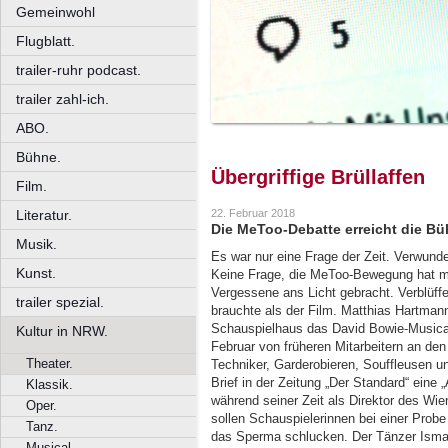
Gemeinwohl
Flugblatt.
trailer-ruhr podcast.
trailer zahl-ich.
ABO.
Bühne.
Übergriffige Brüllaffen
Film.
Literatur.
22. Februar 2018
Die MeToo-Debatte erreicht die B
Musik.
Es war nur eine Frage der Zeit. Verwunder
Kunst.
Keine Frage, die MeToo-Bewegung hat m
Vergessene ans Licht gebracht. Verblüffe
trailer spezial.
brauchte als der Film. Matthias Hartman
Schauspielhaus das David Bowie-Musical 
Kultur in NRW.
Februar von früheren Mitarbeitern an den
Theater.
Techniker, Garderobieren, Souffleusen u
Brief in der Zeitung „Der Standard“ eine
Klassik.
während seiner Zeit als Direktor des Wi
Oper.
sollen Schauspielerinnen bei einer Probe
Tanz.
das Sperma schlucken. Der Tänzer Ismae
Musical.