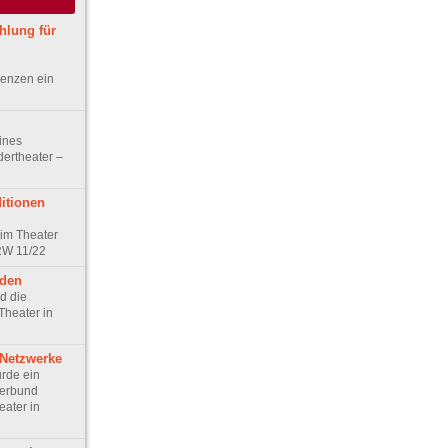
hlung für
enzen ein
ines
dertheater –
itionen
 im Theater
RW 11/22
aden
d die
Theater in
Netzwerke
rde ein
verbund
eater in