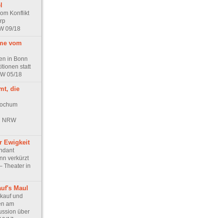
l
om Konflikt
rp
RW 09/18
ume vom
en in Bonn
itionen statt
RW 05/18
mt, die
Bochum
in NRW
r Ewigkeit
endant
n verkürzt
– Theater in
uf's Maul
ckauf und
en am
ussion über