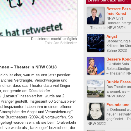
Bessere Beza
freie Kunst
NRW führt
Honoraruntergr
– Theater in NRW 08/24
Angst
Das Internet macht’s möglich
Beobachtung e
Foto: Jan Schliecker
Kritikers im Kin
Bühne 02/23
Bessere Kond
EU stärkt Solo-
ühnen – Theater in NRW 03/18
Selbstständige
– Theater in N
lich ist eher, warum es erst jetzt passiert.
anches Verdrängte, Verschwiegene und
Dunkle Fass
nd nur, dass das Theater dazu viel länger
Das Theater un
n, der gerade am Düsseldorfer
Energiekrise – 
„Lazarus“ inszeniert hat, wurde am 2.
NRW 09/22
 Pranger gestellt. Insgesamt 60 Schauspieler,
Freunde und 
nd Inspizienten haben ihm in einem offenen
In Dortmund wu
 „Atmosphäre der Angst und Verunsicherung“
neuer Festival
ener Burgtheaters (2009-14) vorgeworfen. So
gegründet – Th
 gefragt worden sein, ob sie beim Oralverkehr
NRW 03/22
l Ivo wurde als „Tanzneger“ bezeichnet, die