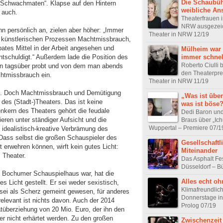
Die Schaubüh
r „Schwachmaten“. Klapse auf den Hintern
weibliche Ans
 auch.
Theaterfrauen 
NRW ausgezeic
n persönlich an, zielen aber höher: „Immer
Theater in NRW 12/19
in künstlerischen Prozessen Machtmissbrauch,
tes Mittel in der Arbeit angesehen und
Mülheim war
immer schnel
ntschuldigt.“ Außerdem lade die Position des
Roberto Ciulli
an tagsüber probt und von dem man abends
den Theaterpre
chtmissbrauch ein.
Theater in NRW 11/19
. Doch Machtmissbrauch und Demütigung
„Was ist über
e des (Stadt-)Theaters. Das ist keine
was ist böse
nkern des Theaters gehört die feudale
Dedi Baron un
ieren unter ständiger Aufsicht und die
Braus über „Ich
Wuppertal – Premiere 07/1
 idealistisch-kreative Verbrämung des
Dass selbst die großen Schauspieler des
Gesellschaftl
t erwehren können, wirft kein gutes Licht:
Miteinander
 Theater.
Das Asphalt Fes
Düsseldorf – B
 Bochumer Schauspielhaus war, hat die
Alles echt o
es Licht gestellt. Er sei weder sexistisch,
Klimafreundlic
sei als Scherz gemeint gewesen, für anderes
Donnerstage in
 relevant ist nichts davon. Auch der 2014
Prolog 07/19
tüberziehung von 20 Mio. Euro, der ihn den
er nicht erhärtet werden. Zu den großen
Zwischenzeit 