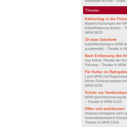
Heldinnen im Film – Foyer 
Theater.
Kahlschlag in der Freie
Massive Kürzungen der N
Kulturförderung drohen – T
NRW 06/25
19 neue Standorte
KulturMonitoring in NRW w
ausgeweitet – Theater in 
Nach Entlassung des In
Das Kölner Theater der Kel
Führung – Theater in NRW
Für Kultur im Ruhrgebie
Land NRW und Regionalve
führen Förderprogramm fort
NRW 02/25
Schutz vor Verdienstaus
NRW plant Absicherung für 
– Theater in NRW 01/25
Offen und ambitioniert
Andreas Karlaganis wird n
Generalintendant in Düssel
Theater in NRW 12/24