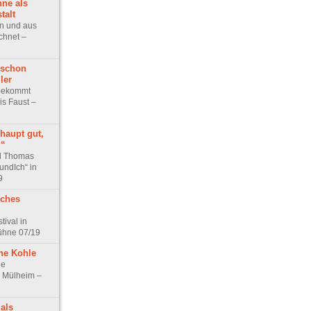
ne als
talt
in und aus
hnet –
 schon
ler
 bekommt
is Faust –
haupt gut,
?“
d Thomas
undIch“ in
9
iches
tival in
ühne 07/19
hne Kohle
he
 Mülheim –
als