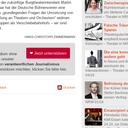
h der zukünftige Burgtheaterintendant Martin
Zwischenspie
uar hat der Deutsche Bühnenverein eine
Ruhrtriennale v
um Stefanie Ca
ich „grundlegenden Fragen der Umsetzung von
erschüttert – Theater in N
llung an Theatern und Orchestern“ widmen
sgruppen als Verschiebebahnhofs – wir sind
Falsche Trä
t.
Sparen
Theatergutacht
HANS-CHRISTOPH ZIMMERMANN
empfiehlt Invest
Kürzungen – Theater in N
Die eine kom
❤ Jetzt unterstützen
edium ohne
andere geht
g unserer
In Neuss und 
ren
verantwortlichen Journalismus
wechseln die
erstützen möchten, klicken Sie bitte hier.
Intendantinnen – Theater 
04/18
Befristung de
back
Drucken
Der Kölner Int
Stefan Bachman
seinen Vertrag 
NRW 01/18
Emanzipiert a
Filmstudio Glü
KWI Essen lud
24.10. zur Disk