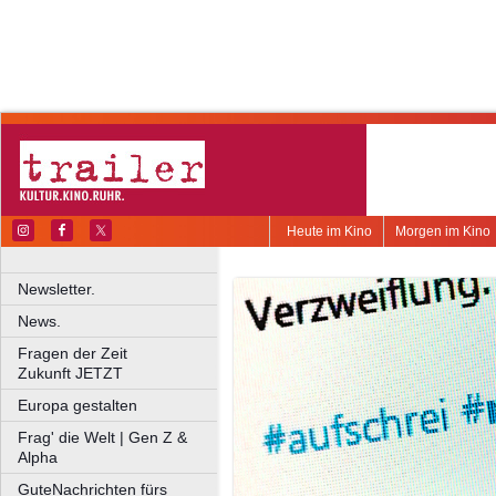
Heute im Kino
Morgen im Kino
Newsletter.
News.
Fragen der Zeit
Zukunft JETZT
Europa gestalten
Frag' die Welt | Gen Z &
Alpha
GuteNachrichten fürs