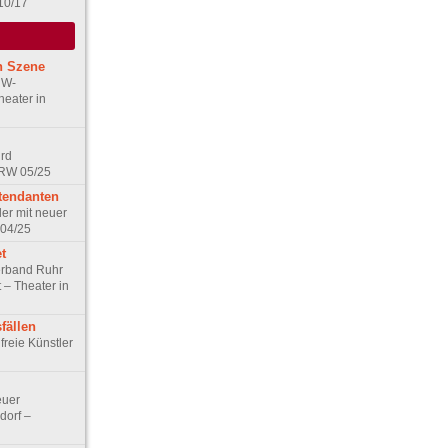
10/17
n Szene
RW-
heater in
ird
NRW 05/25
tendanten
ler mit neuer
 04/25
t
rband Ruhr
 – Theater in
fällen
freie Künstler
euer
dorf –