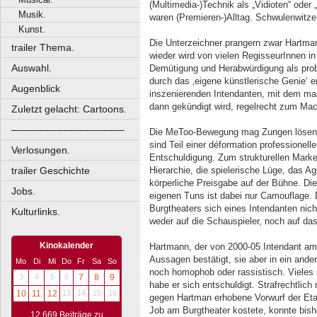
(Multimedia-)Technik als „Vidioten“ ode
Musik.
waren (Premieren-)Alltag. Schwulenwitze
Kunst.
Die Unterzeichner prangern zwar Hartman
trailer Thema.
wieder wird von vielen RegisseurInnen 
Auswahl.
Demütigung und Herabwürdigung als proba
durch das ‚eigene künstlerische Genie‘ e
Augenblick
inszenierenden Intendanten, mit dem m
dann gekündigt wird, regelrecht zum Ma
Zuletzt gelacht: Cartoons.
––––––––––––––––––––
Die MeToo-Bewegung mag Zungen lösen
sind Teil einer déformation professionell
Verlosungen.
Entschuldigung. Zum strukturellen Marke
trailer Geschichte
Hierarchie, die spielerische Lüge, das Ag
körperliche Preisgabe auf der Bühne. Die
Jobs.
eigenen Tuns ist dabei nur Camouflage. 
Burgtheaters sich eines Intendanten nich
Kulturlinks.
weder auf die Schauspieler, noch auf das
Kinokalender
Hartmann, der von 2000-05 Intendant am
Aussagen bestätigt, sie aber in ein ander
Mo
Di
Mi
Do
Fr
Sa
So
noch homophob oder rassistisch. Vieles 
3
4
5
6
7
8
9
habe er sich entschuldigt. Strafrechtlich
10
11
12
13
14
15
16
gegen Hartman erhobene Vorwurf der Eta
Job am Burgtheater kostete, konnte bish
12.669 Beiträge zu