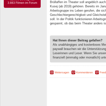
Brüllaffen im Theater soll angeblich auc
3.883 Filmen im Forum
Kusej (ab 2019) gehören. Bereits im Jan
Arbeitsgruppe ins Leben gerufen, die s
Geschlechtergerechtigkeit und Gleichste
soll. In der Politik funktionieren Arbeit
gespannt, ob das beim Theater anders is
Hat Ihnen dieser Beitrag gefallen?
Als unabhängiges und kostenloses M
paywall brauchen wir die Unterstützun
Leserinnen und Leser. Wenn Sie unse
finanziell (einmalig oder monatlich) unt
Weitersagen
Kommentieren
Feed