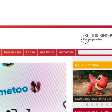
Neu im Kino
Forum
Alle Kinos
Anmelden
Neue Kinofilme
PAW Patrol: Der Dino-Film
Lesen Sie dazu auch: