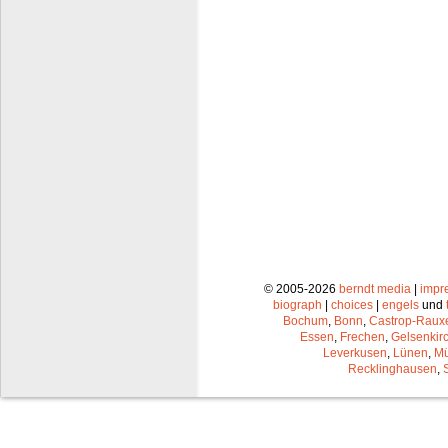
© 2005-2026
berndt media
|
impr
biograph
|
choices
|
engels
und
Bochum
,
Bonn
,
Castrop-Raux
Essen
,
Frechen
,
Gelsenkir
Leverkusen
,
Lünen
,
Mü
Recklinghausen
,