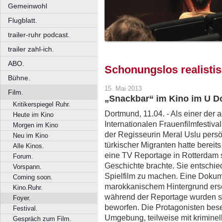
Gemeinwohl
Flugblatt.
trailer-ruhr podcast.
trailer zahl-ich.
ABO.
Schonungslos realisti
Bühne.
15. Mai 2013
Film.
„Snackbar“ im Kino im U D
Kritikerspiegel Ruhr.
Dortmund, 11.04. - Als einer der
Heute im Kino
Internationalen Frauenfilmfestiv
Morgen im Kino
der Regisseurin Meral Uslu persön
Neu im Kino
türkischer Migranten hatte bereit
Alle Kinos.
eine TV Reportage in Rotterdam 
Forum.
Geschichte brachte. Sie entschie
Vorspann.
Spielfilm zu machen. Eine Dokum
Coming soon.
marokkanischem Hintergrund ersch
Kino.Ruhr.
während der Reportage wurden si
Foyer.
beworfen. Die Protagonisten bese
Festival.
Umgebung, teilweise mit kriminel
Gespräch zum Film.