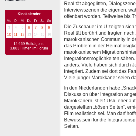
Realität abgeglitten, Dialogszene
Interviewszenen die eigenen, wa
Kinokalender
offenbart worden. Teilweise bis 
Mo
Di
Mi
Do
Fr
Sa
So
Die Zuschauer im U zeigten sich
3
4
5
6
7
8
9
Realität berührt und fragten nach
10
11
12
13
14
15
16
marokkanischen Community in den
12.669 Beiträge zu
das Problem in der Heimatlosigk
3.883 Filmen im Forum
marokkanischem Migrationshinterg
Integrationsmöglichkeiten sähen.
anders. Viele haben sich durch Jo
integriert. Zudem sei dort das Fa
Viele junger Marokkaner seien d
In den Niederlanden habe „Snackb
Diskussion über Integration anger
Marokkanern, stieß Uslu eher au
dargestellten „bösen Seiten“, erh
Film realistisch sei. Man darf hof
Bewusstsein für die Integrationsp
Seiten.