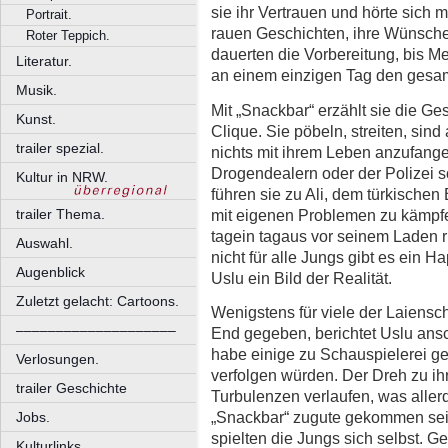
sie ihr Vertrauen und hörte sich 
Portrait.
rauen Geschichten, ihre Wünsche
Roter Teppich.
dauerten die Vorbereitung, bis M
Literatur.
an einem einzigen Tag den gesam
Musik.
Mit „Snackbar“ erzählt sie die G
Kunst.
Clique. Sie pöbeln, streiten, sind
trailer spezial.
nichts mit ihrem Leben anzufange
Drogendealern oder der Polizei 
Kultur in NRW.
führen sie zu Ali, dem türkischen
mit eigenen Problemen zu kämpfen
trailer Thema.
tagein tagaus vor seinem Laden
Auswahl.
nicht für alle Jungs gibt es ein 
Augenblick
Uslu ein Bild der Realität.
Zuletzt gelacht: Cartoons.
Wenigstens für viele der Laiensc
––––––––––––––––––––
End gegeben, berichtet Uslu ans
habe einige zu Schauspielerei gef
Verlosungen.
verfolgen würden. Der Dreh zu ih
trailer Geschichte
Turbulenzen verlaufen, was aller
„Snackbar“ zugute gekommen sei.
Jobs.
spielten die Jungs sich selbst. Ge
Kulturlinks.