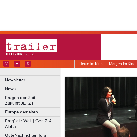
Heute im Kino
Morgen im Kino
Newsletter.
News.
Fragen der Zeit
Zukunft JETZT
Europa gestalten
Frag' die Welt | Gen Z &
Alpha
GuteNachrichten fürs