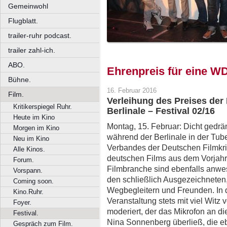
Gemeinwohl
Flugblatt.
trailer-ruhr podcast.
trailer zahl-ich.
ABO.
Ehrenpreis für eine 
Bühne.
16. Februar 2016
Film.
Verleihung des Preises der 
Kritikerspiegel Ruhr.
Berlinale – Festival 02/16
Heute im Kino
Montag, 15. Februar: Dicht gedrä
Morgen im Kino
während der Berlinale in der Tube
Neu im Kino
Verbandes der Deutschen Filmkri
Alle Kinos.
deutschen Films aus dem Vorjahr 
Forum.
Filmbranche sind ebenfalls anwe
Vorspann.
den schließlich Ausgezeichneten,
Coming soon.
Wegbegleitern und Freunden. In 
Kino.Ruhr.
Veranstaltung stets mit viel Witz
Foyer.
moderiert, der das Mikrofon an 
Festival.
Nina Sonnenberg überließ, die ebe
Gespräch zum Film.