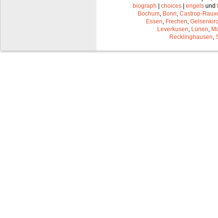
biograph
|
choices
|
engels
und
Bochum
,
Bonn
,
Castrop-Raux
Essen
,
Frechen
,
Gelsenkir
Leverkusen
,
Lünen
,
Mü
Recklinghausen
,