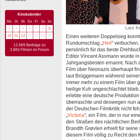
Kinokalender
Mo
Di
Mi
Do
Fr
Sa
So
Lars K
3
4
5
6
7
8
9
Einen weiteren Doppelsieg konnt
10
11
12
13
14
15
16
Rundumschlag „
Heil
“ verbuchen
12.669 Beiträge zu
persönlich für das beste Drehbu
3.883 Filmen im Forum
Editor Vincent Assmann wurde in
Jahrgangsbesten ernannt. Nach a
Film über Neonazis überhaupt fin
laut Brüggemann während seiner 
immer mehr zu einem Film über g
heilige Kuh ungeschlachtet blieb.
erlebte eine deutsche Produktion 
überraschte und deswegen nun a
der Deutschen Filmkritik nicht fe
„
Victoria
“, ein Film, der in nur e
den Straßen des nächtlichen Berl
Brandth Grøvlen erhielt für seine
diesem Film völlig zu Recht den Kri