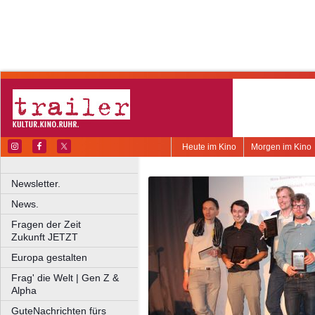
Heute im Kino
Morgen im Kino
Newsletter.
News.
Fragen der Zeit
Zukunft JETZT
Europa gestalten
Frag' die Welt | Gen Z &
Alpha
GuteNachrichten fürs