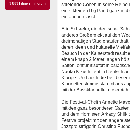
3.883 Filmen im Forum
spielende Cohen in seine Reihe N
einer kleinen Big Band ganz in d
eintauchen lässt.
Eric Schaefer, ein deutscher Sch
anderes Großprojekt auf den Weg 
dreimonatigen Studienaufenthalt 
deren Ideen und kulturelle Vielf
Besuch in der Kaiserstadt resulti
einem knapp 2 Meter langen hölz
Saiten, entführt sofort in asiatis
Naoko Kikuchi lebt in Deutschland
Klänge. Und auch die bei diesem 
Klarinettenstimme stammt aus Ja
mit der Bassklarinette, die er rich
Die Festival-Chefin Annette Maye
mit den ganz besonderen Gästen
und dem Hornisten Arkady Shilklop
Festivalprojekt mit den angereist
Jazzpreisträgerin Christina Fuchs