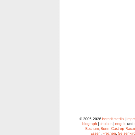
© 2005-2026
berndt media
|
impr
biograph
|
choices
|
engels
und
Bochum
,
Bonn
,
Castrop-Raux
Essen
,
Frechen
,
Gelsenkir