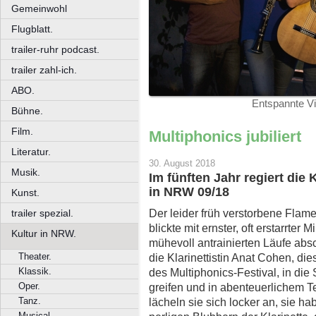
Gemeinwohl
Flugblatt.
trailer-ruhr podcast.
trailer zahl-ich.
ABO.
Entspannte Vir
Bühne.
Film.
Multiphonics jubiliert
Literatur.
30. August 2018
Musik.
Im fünften Jahr regiert die 
in NRW 09/18
Kunst.
Der leider früh verstorbene Flam
trailer spezial.
blickte mit ernster, oft erstarrter
Kultur in NRW.
mühevoll antrainierten Läufe abs
Theater.
die Klarinettistin Anat Cohen, die
Klassik.
des Multiphonics-Festival, in die
Oper.
greifen und in abenteuerlichem 
Tanz.
lächeln sie sich locker an, sie 
Musical.