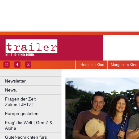
Heute im Kino
Morgen im Kino
Newsletter.
News.
Fragen der Zeit
Zukunft JETZT
Europa gestalten
Frag' die Welt | Gen Z &
Alpha
GuteNachrichten fürs