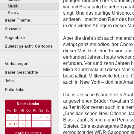
perligen Blubbern der Klarinette,
Musik.
wie mit Blasebalg betrieben paral
Kunst.
singt. Und das quirlige Unisono,
anderen“, macht den Reiz des bra
trailer Thema.
in den wilden Ablegern dieser Mu
Auswahl.
Augenblick
Aber die dreht sich auch melanc
swingt ganz melodiös, der Choro k
Zuletzt gelacht: Cartoons.
dieser Musikstil, eine Fusion aus
––––––––––––––––––––
einhundert Jahren, heute wieder 
erfunden. Vor rund zehn Jahren ha
Verlosungen.
Mika Kaurismäki mit dieser Musik
trailer Geschichte
beschäftigt. Mittlerweile lebt der 
Jobs.
auch in New York – dort lebt Anat 
Kulturlinks.
Die israelische Klarinettistin An
angesehenen Brüder Yuval am Sa
Kinokalender
außer in Konzerten auch in einem
Mo
Di
Mi
Do
Fr
Sa
So
„Brasilianischen New Orleans Jaz
3
4
5
6
7
8
9
Blas-, Zupf-, Streich- und Perkus
10
11
12
13
14
15
16
Spieler. Eine extravagante Bege
ermöglicht der WDR-Saxophonist 
12.669 Beiträge zu