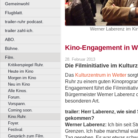
Gemeinwohl
Flugblatt.
trailer-ruhr podcast.
Werner Laberenz im Kino
trailer zahl-ich.
ABO.
Kino-Engagement in W
Bühne.
Film.
28. Februar 2013
Kritikerspiegel Ruhr.
Die Filminitiative im Kultu
Heute im Kino
Das
Kulturzentrum in Wetter
sorgt
Morgen im Kino
Ruhr zu einem guten Kinoprogra
Neu im Kino
Engagement führt die Filminitiat
Alle Kinos.
Bürgermeister Werner Laberenz 
Forum.
besonderen Art.
Vorspann.
Coming soon.
trailer: Herr Laberenz, wie sin
Kino.Ruhr.
gekommen?
Foyer.
Werner Laberenz:
Ich bin seit S
Festival.
Grenzen. Ich habe manchmal wäh
Gespräch zum Film.
Tag gesehen. Es war etwas schwe