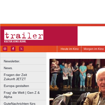
Heute im Kino
Morgen im Kino
Newsletter.
News.
Fragen der Zeit
Zukunft JETZT
Europa gestalten
Frag' die Welt | Gen Z &
Alpha
GuteNachrichten fürs