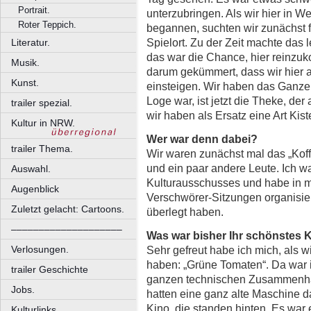
Portrait.
unterzubringen. Als wir hier in W
Roter Teppich.
begannen, suchten wir zunächst f
Spielort. Zu der Zeit machte das l
Literatur.
das war die Chance, hier reinzu
Musik.
darum gekümmert, dass wir hier
Kunst.
einsteigen. Wir haben das Ganz
Loge war, ist jetzt die Theke, der
trailer spezial.
wir haben als Ersatz eine Art Kist
Kultur in NRW.
Wer war denn dabei?
trailer Thema.
Wir waren zunächst mal das „Koffe
und ein paar andere Leute. Ich w
Auswahl.
Kulturausschusses und habe in m
Augenblick
Verschwörer-Sitzungen organisier
Zuletzt gelacht: Cartoons.
überlegt haben.
––––––––––––––––––––
Was war bisher Ihr schönstes K
Sehr gefreut habe ich mich, als wi
Verlosungen.
haben: „Grüne Tomaten“. Da war 
trailer Geschichte
ganzen technischen Zusammenhän
Jobs.
hatten eine ganz alte Maschine 
Kino, die standen hinten. Es war
Kulturlinks.