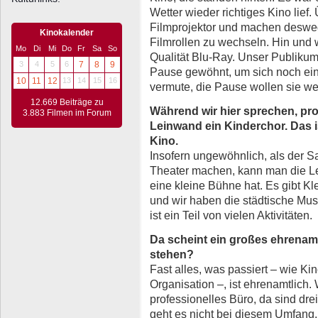
Wetter wieder richtiges Kino lief
Filmprojektor und machen deswe
Kinokalender
Filmrollen zu wechseln. Hin und 
Mo
Di
Mi
Do
Fr
Sa
So
Qualität Blu-Ray. Unser Publikum
3
4
5
6
7
8
9
Pause gewöhnt, um sich noch ein 
10
11
12
13
14
15
16
vermute, die Pause wollen sie we
12.669 Beiträge zu
Während wir hier sprechen, pro
3.883 Filmen im Forum
Leinwand ein Kinderchor. Das i
Kino.
Insofern ungewöhnlich, als der S
Theater machen, kann man die 
eine kleine Bühne hat. Es gibt K
und wir haben die städtische Mu
ist ein Teil von vielen Aktivitäten.
Da scheint ein großes ehrenam
stehen?
Fast alles, was passiert – wie K
Organisation –, ist ehrenamtlich.
professionelles Büro, da sind dre
geht es nicht bei diesem Umfang.