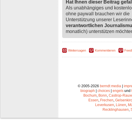
Hat Ihnen dieser Beitrag gefa
Als unabhängiges und kostenl
ohne paywall brauchen wir die
Unterstützung unserer Leserin
verantwortlichen Journalism
monatlich) unterstützen möchten,
Weitersagen
Kommentieren
Feed
© 2005-2026
berndt media
|
impr
biograph
|
choices
|
engels
und
Bochum
,
Bonn
,
Castrop-Raux
Essen
,
Frechen
,
Gelsenkir
Leverkusen
,
Lünen
,
Mü
Recklinghausen
,