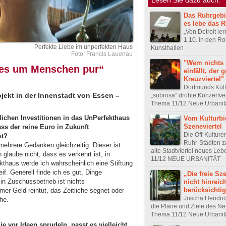
Das Ruhrgebiet
es lebe das R
„Von Detroit le
1.10. in den Rot
Perfekte Liebe im unperfekten Haus
Kunsthallen
Foto: Francis Lauenau
"Wem nichts
 es um Menschen pur“
einfällt, der 
Kreuzviertel"
Dortmunds Kul
ekt in der Innenstadt von Essen –
„subrosa“ drohte Konzertve
Thema 11/12 Neue Urbanit
ulichen Investitionen in das UnPerfekthaus
Vom Kulturb
Szeneviertel
s der reine Euro in Zukunft
Die Off-Kulture
st?
Ruhr-Städten z
ehrere Gedanken gleichzeitig. Dieser ist
alte Stadtviertel neues Le
glaube nicht, dass es verkehrt ist, in
11/12 NEUE URBANITÄT
thaus werde ich wahrscheinlich eine Stiftung
f. Generell finde ich es gut, Dinge
„Die freie Sz
Ein Zuschussbetrieb ist nichts
nicht hinreic
berücksichtig
er Geld reintut, das Zeitliche segnet oder
Joscha Hendri
he.
die Pläne und Ziele des Ne
Thema 11/12 Neue Urbanit
ie vor Ideen sprudeln, passt es vielleicht