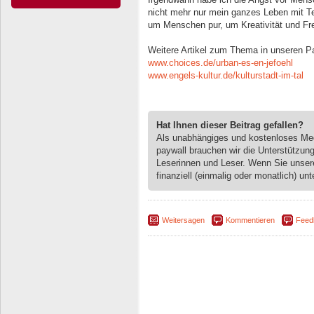
nicht mehr nur mein ganzes Leben mit T
um Menschen pur, um Kreativität und Fre
Weitere Artikel zum Thema in unseren P
www.choices.de/urban-es-en-jefoehl
www.engels-kultur.de/kulturstadt-im-tal
Hat Ihnen dieser Beitrag gefallen?
Als unabhängiges und kostenloses M
paywall brauchen wir die Unterstützun
Leserinnen und Leser. Wenn Sie unse
finanziell (einmalig oder monatlich) unt
Weitersagen
Kommentieren
Feed