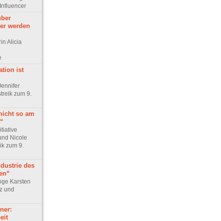
 Influencer
über
er werden
in Alicia
e
tion ist
Jennifer
treik zum 9.
nicht so am
e“
tiative
und Nicole
ik zum 9.
ndustrie des
ten“
loge Karsten
z und
ner:
eit