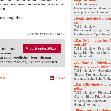
negative Seiten“
echnik zu arbeiten. Im UnPerfekthaus geht es
Teil 1: Interview –
Medienwissenschaftlerin P
iheit.
über politische Influencer:
artnermagazinen:
„Heute sind die Mensch
sich“
Teil 2: Interview –
Kommunikationspsychologi
INTERVIEW: ISABELLE REIFF
Flaßbeck über Sprache im
„Das Gefühl, dass hier
entsteht“
❤ Jetzt unterstützen
edium ohne
Teil 3: Interview – Psychol
Luisa Eder über persönli
g unserer
auf der Arbeit
ren
verantwortlichen Journalismus
erstützen möchten, klicken Sie bitte hier.
„Je länger ein Arbeitsta
desto unproduktiver wir
Teil 1: Interview – Gewerks
Stephan Krull über kürzere 
back
Drucken
und gesellschaftliche Teilh
„Das BGE würde eher s
nützen“
Teil 2: Interview – Philoso
Ökonom Birger Priddat über
eines bedingungslosen
Grundeinkommens
„Eine gewisse Unsicher