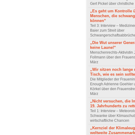
Gert Pickel über christliche
„Es geht um Kontrolle 
Menschen, die schwang
können“
Teil 3: Interview – Mediziner
Baier zum Streit über
Schwangerschaftsabbrüch
„Die Wut unserer Genera
keine Laune!“
Menschenrechts-Aktivistin 
Follmann über den Frauens
März
„Wir sitzen noch lange 
Tisch, wie es sein sollt
Die Mitglieder der Frauenini
Enough Adrienne Goehler 
Körkel über den Frauenstre
März
„Nicht versuchen, die I
19. Jahrhunderts zu ret
Teil 1: Interview – Meteoro
Schwanke über Klimaschut
wirtschaftliche Chancen
„Kernziel der Klimaleug
weltweite Zusammenarb