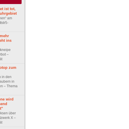
 ist tot,
uhrgebiet
rnen“ am
tstr5-
 mehr
geht ins
tkneipe
rbot –
ät
iotop zum
n in den
aubern in
ben – Thema
ene wird
hend
t“
cksen über
tzwerk X –
ät