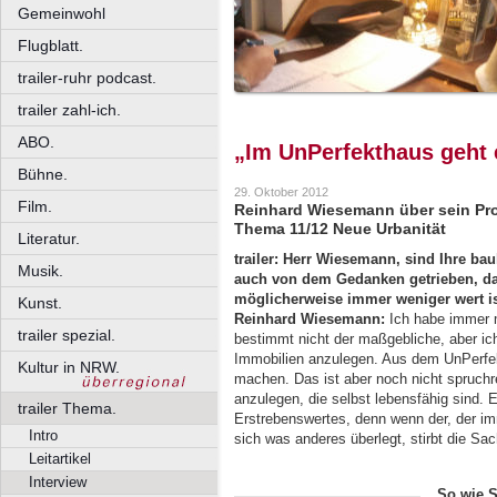
Gemeinwohl
Flugblatt.
trailer-ruhr podcast.
trailer zahl-ich.
ABO.
„Im UnPerfekthaus geht
Bühne.
29. Oktober 2012
Film.
Reinhard Wiesemann über sein Proj
Thema 11/12 Neue Urbanität
Literatur.
trailer: Herr Wiesemann, sind Ihre ba
Musik.
auch von dem Gedanken getrieben, das
möglicherweise immer weniger wert i
Kunst.
Reinhard Wiesemann:
Ich habe immer m
trailer spezial.
bestimmt nicht der maßgebliche, aber ich 
Immobilien anzulegen. Aus dem UnPerfek
Kultur in NRW.
machen. Das ist aber noch nicht spruchrei
anzulegen, die selbst lebensfähig sind. 
trailer Thema.
Erstrebenswertes, denn wenn der, der imm
Intro
sich was anderes überlegt, stirbt die Sac
Leitartikel
Interview
So wie S