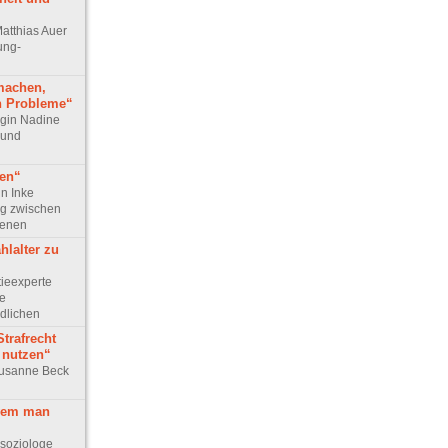
Matthias Auer
ung-
machen,
h Probleme“
login Nadine
 und
gen“
in Inke
g zwischen
senen
hlalter zu
tieexperte
ie
dlichen
Strafrecht
u nutzen“
 Susanne Beck
 wem man
ssoziologe