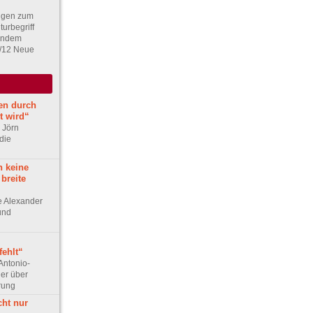
gen zum
turbegriff
rendem
1/12 Neue
en durch
t wird“
r Jörn
die
h keine
 breite
ge Alexander
 und
ehlt“
Antonio-
ler über
rung
cht nur