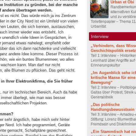
Urban et Obi
ne Institution zu gründen, bei der manche
Randbemerkun
f andere übertragen werden.
alternativen Kul
ist es nicht. Das würde mich ja ins Zentrum
und zu verstö
ier in der City Nord ist ein Umfeld von vielen
Toilettenpapier – Thema 1
chen Leuten, die sich kennen, austauschen,
Urbanität
auch immer wieder was entsteht. Ich
Interview
unendlich viele Ideen in Gesprächen, in
r jemand etwas nahelegt, empfiehlt oder
„Verhindern, dass Wiss
t, über das ich dann nachdenke und vielleicht
Geschichtspolitik ersetz
 ganz andere Idee komme. Dieser Prozess ist
Teil 1: Interview – Historike
hön, wie ein buntes Blumenmeer, wo alles
Leonhard über Angriffe auf 
 wachsen kann. Man darf nur nicht
Erinnerungskultur
, alle Blumen zu pflücken. Das geht nicht.
„Im Augenblick sehe ic
kritische Masse für eine
n Ihrer Elektronikfirma, die Sie früher
Bewegung“
Teil 2: Interview – Politolo
t, nur im technischen Bereich. Auch da habe
Gallas über Protest, Streik
Generalstreik
 immer überlegt, wie man was besser
ellschaftlichen Projekten.
„Das politische
Handlungsbewusstsein f
kommen?
Teil 3: Interview – Amadeu-
er sehr ängstlich, habe mich sehr hinter
Stiftung: Lorenz Blumentha
Fremdsein und Diskriminie
ger Nerd. Ich habe programmiert, Geräte
ente gemacht, Schaltpläne gezeichnet.
„Ein Stammtisch hat ni
hen verloren. Parallel kam das Bedürfnis,