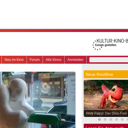
Neu im Kino
Forum
Alle Kinos
Anmelden
Neue Kinofilme
PAW Patrol: Der Dino-Film
Lesen Sie dazu auch: