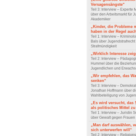
Versagensängste“
Teil 3: Interview – Experte 
über den Arbeitsmarkt für J
Akademiker
„Kinder, die Probleme 
haben in der Regel auc
Teil 1: Interview – Krimino
Bals über Jugendstrafrecht
Strafmündigkeit
„Wirklich Interesse zei
Teil 2: Interview – Pädagog
Hummel über die Beziehun
Jugendlichen und Erwach
„Wir empfehlen, das Wa
senken“
Teil 3: Interview – Demokra
Jonathan Hoffmann über d
Wahlbeteiligung von Jugen
„Es wird versucht, das 
als politisches Mittel z
Teil 1: Interview – Juristin
über Gewalt gegen Frauen
„Man darf auswählen,
sich unterwerfen will“
Teil 2: Interview – Religion