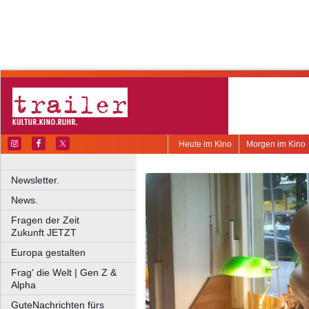
Heute im Kino
Morgen im Kino
Newsletter.
News.
Fragen der Zeit
Zukunft JETZT
Europa gestalten
Frag' die Welt | Gen Z &
Alpha
GuteNachrichten fürs