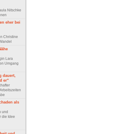
aula Nitschke
innen
en eher bei
n Christine
 Wandel
 Nähe
ogin Lara
chen Umgang
g dauert,
d er“
chafter
Arbeitszeiten
abe
chaden als
ph und
 die Idee
heit und