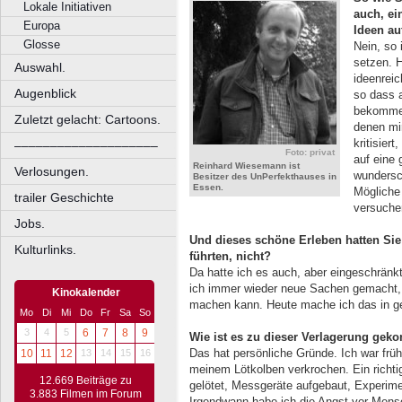
Lokale Initiativen
auch, ei
Europa
Ideen au
Glosse
Nein, so 
setzen. H
Auswahl.
ideenrei
Augenblick
so dass 
bekomme 
Zuletzt gelacht: Cartoons.
denen mi
kritisier
––––––––––––––––––––
Foto: privat
auf eine
Reinhard Wiesemann ist
Verlosungen.
wundersc
Besitzer des UnPerfekthauses in
Essen.
Mögliche
trailer Geschichte
versuchen
Jobs.
Und dieses schöne Erleben hatten Sie i
Kulturlinks.
führten, nicht?
Da hatte ich es auch, aber eingeschränk
ich immer wieder neue Sachen gemacht,
Kinokalender
machen kann. Heute mache ich das in ges
Mo
Di
Mi
Do
Fr
Sa
So
3
4
5
6
7
8
9
Wie ist es zu dieser Verlagerung ge
Das hat persönliche Gründe. Ich war früh
10
11
12
13
14
15
16
meinem Lötkolben verkrochen. Ein richti
12.669 Beiträge zu
gelötet, Messgeräte aufgebaut, Experim
3.883 Filmen im Forum
Irgendwann habe ich die Angst vor Mensc