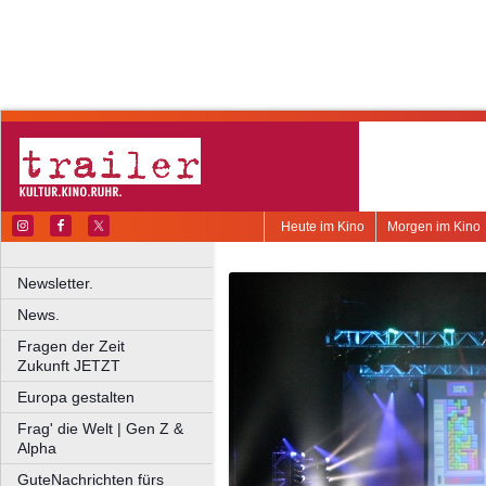
Heute im Kino
Morgen im Kino
Newsletter.
News.
Fragen der Zeit
Zukunft JETZT
Europa gestalten
Frag' die Welt | Gen Z &
Alpha
GuteNachrichten fürs