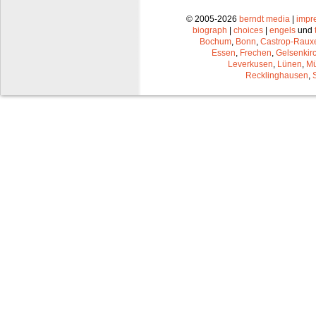
© 2005-2026
berndt media
|
impr
biograph
|
choices
|
engels
und
Bochum
,
Bonn
,
Castrop-Raux
Essen
,
Frechen
,
Gelsenkir
Leverkusen
,
Lünen
,
Mü
Recklinghausen
,