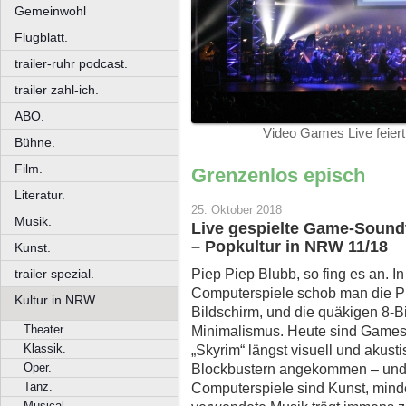
Gemeinwohl
Flugblatt.
trailer-ruhr podcast.
trailer zahl-ich.
ABO.
Video Games Live feiert
Bühne.
Film.
Grenzenlos episch
Literatur.
25. Oktober 2018
Musik.
Live gespielte Game-Soun
– Popkultur in NRW 11/18
Kunst.
Piep Piep Blubb, so fing es an. I
trailer spezial.
Computerspiele schob man die Pi
Kultur in NRW.
Bildschirm, und die quäkigen 8-B
Theater.
Minimalismus. Heute sind Games w
Klassik.
„Skyrim“ längst visuell und akus
Oper.
Blockbustern angekommen – und 
Tanz.
Computerspiele sind Kunst, minde
Musical.