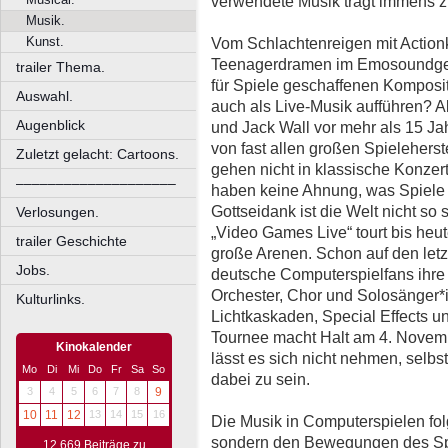
verwendete Musik trägt immens zu
Musik.
Kunst.
Vom Schlachtenreigen mit Actionk
Teenagerdramen im Emosoundgew
trailer Thema.
für Spiele geschaffenen Komposit
Auswahl.
auch als Live-Musik aufführen? 
Augenblick
und Jack Wall vor mehr als 15 Ja
von fast allen großen Spielehers
Zuletzt gelacht: Cartoons.
gehen nicht in klassische Konzert
––––––––––––––––––––
haben keine Ahnung, was Spiele w
Gottseidank ist die Welt nicht so
Verlosungen.
„Video Games Live“ tourt bis heut
trailer Geschichte
große Arenen. Schon auf den le
Jobs.
deutsche Computerspielfans ihre
Orchester, Chor und Solosänger*in
Kulturlinks.
Lichtkaskaden, Special Effects u
Tournee macht Halt am 4. Novemb
Kinokalender
lässt es sich nicht nehmen, selbs
Mo
Di
Mi
Do
Fr
Sa
So
dabei zu sein.
3
4
5
6
7
8
9
10
11
12
13
14
15
16
Die Musik in Computerspielen folg
sondern den Bewegungen des Spiel
12.669 Beiträge zu