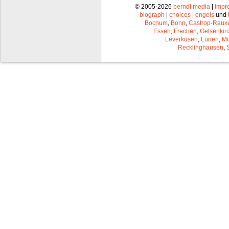
© 2005-2026
berndt media
|
impr
biograph
|
choices
|
engels
und
Bochum
,
Bonn
,
Castrop-Raux
Essen
,
Frechen
,
Gelsenkir
Leverkusen
,
Lünen
,
Mü
Recklinghausen
,