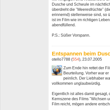
Dusche und Schwule im nächtlich
überdreht die "Meeresfrüchte" (d
erinnernd) stellenweise sind, so 
ist im Film wie im richtigen Lebe
abendfüllend.
P.S.: Süßer Vorspann.
Entspannen beim Dus
otello7788 (
554
), 23.07.2005
Zum Ende hin rettet der F
Beurteilung. Vorher war er 
peinlich. Der Liebhaber wa
vollkommen unglaubwürdig.
Eigentlich ist alles damit gesag
Kernszene des Films "Wichsen unt
Film reicht, mögen andere entsch