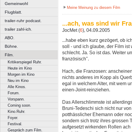
Gemeinwohl
Meine Meinung zu diesem Film
Flugblatt.
trailer-ruhr podcast.
...ach, was sind wir Fr
trailer zahl-ich.
JocMet (
6
), 04.09.2005
ABO.
...habe eben kurz gezögert, ob ic
soll - und ich glaube, der Film ist
Bühne.
schlecht. Ja. So ist das. Weiter u
Film.
französisch".
Kritikerspiegel Ruhr.
Heute im Kino
Hach, die Franzosen: anscheinen
Morgen im Kino
nichts anderes im Kopp als Querb
Neu im Kino
egal in welchem Alter, mit wem u
Alle Kinos.
einen-Joint-reinziehen.
Forum.
Vorspann.
Das Allerschlimmste ist allerdings
Coming soon.
Bruni-Tedeschi sich nicht nur von
Kino.Ruhr.
potthässlicher Ehemann oder noch
Foyer.
sondern sich trotz ihres grossen 
Festival.
aufgesetzt wirkenden Rollen ach 
Gespräch zum Film.