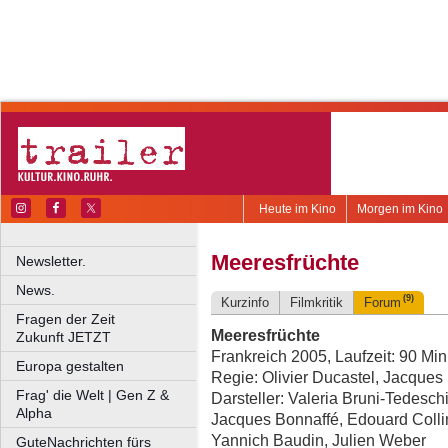
Heute im Kino
Morgen im Kino
Meeresfrüchte
Newsletter.
News.
(9)
Kurzinfo
Filmkritik
Forum
Fragen der Zeit
Meeresfrüchte
Zukunft JETZT
Frankreich 2005, Laufzeit: 90 Min
Europa gestalten
Regie: Olivier Ducastel, Jacques
Frag' die Welt | Gen Z &
Darsteller: Valeria Bruni-Tedeschi
Alpha
Jacques Bonnaffé, Edouard Colli
Yannich Baudin, Julien Weber
GuteNachrichten fürs