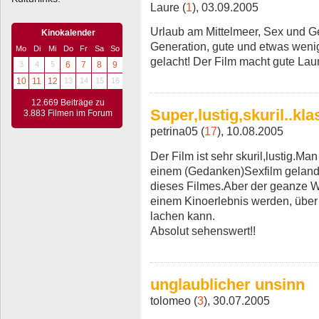
Laure (
1
), 03.09.2005
Urlaub am Mittelmeer, Sex und Ge
Kinokalender
Generation, gute und etwas wenig
Mo
Di
Mi
Do
Fr
Sa
So
gelacht! Der Film macht gute Laun
3
4
5
6
7
8
9
10
11
12
13
14
15
16
12.669 Beiträge zu
Super,lustig,skuril..kla
3.883 Filmen im Forum
petrina05 (
17
), 10.08.2005
Der Film ist sehr skuril,lustig.Ma
einem (Gedanken)Sexfilm geland
dieses Filmes.Aber der geanze W
einem Kinoerlebnis werden, übe
lachen kann.
Absolut sehenswert!!
unglaublicher unsinn
tolomeo (
3
), 30.07.2005