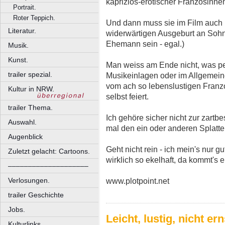
kapriziös-erotischer Französinnen
Portrait.
Roter Teppich.
Und dann muss sie im Film auch 
Literatur.
widerwärtigen Ausgeburt an Sohn
Ehemann sein - egal.)
Musik.
Kunst.
Man weiss am Ende nicht, was pei
trailer spezial.
Musikeinlagen oder im Allgemeinen
vom ach so lebenslustigen Franz
Kultur in NRW.
selbst feiert.
trailer Thema.
Ich gehöre sicher nicht zur zartb
Auswahl.
mal den ein oder anderen Splatter
Augenblick
Geht nicht rein - ich mein's nur g
Zuletzt gelacht: Cartoons.
wirklich so ekelhaft, da kommt's 
––––––––––––––––––––
www.plotpoint.net
Verlosungen.
trailer Geschichte
Jobs.
Leicht, lustig, nicht e
Kulturlinks.