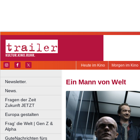
Heute im Kino
Morgen im Kino
Ein Mann von Welt
Newsletter.
News.
Fragen der Zeit
Zukunft JETZT
Europa gestalten
Frag' die Welt | Gen Z &
Alpha
GuteNachrichten fürs