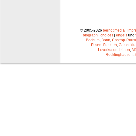
© 2005-2026
berndt media
|
impr
biograph
|
choices
|
engels
und
Bochum
,
Bonn
,
Castrop-Raux
Essen
,
Frechen
,
Gelsenkir
Leverkusen
,
Lünen
,
Mü
Recklinghausen
,