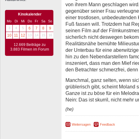
von ihrem Mann geschlagen wird, 
gegenüber seiner Frau verleugne
Kinokalender
einer trostlosen, unbedeutenden K
Mo
Di
Mi
Do
Fr
Sa
So
Fuß fassen will. Trotzdem hat Re
3
4
5
6
7
8
9
seinen Film auf der Filmkunstme
10
11
12
13
14
15
16
sicherlich nicht deswegen bekomm
Realitätsnähe bemühte Milieustudi
12.669 Beiträge zu
der Unterbau für eine aberwitzige
3.883 Filmen im Forum
hin zu den Nebendarstellern famos
inszeniert, dass man den Mief riec
den Betrachter schmerzfrei, denn e
Manchmal, ganz selten, wenn sic
grüblerisch gibt, scheint Moland 
Ganze ist zu böse für ein Melodram
Nein: Das ist skurril, nicht mehr u
(he)
Weitersagen
Feedback