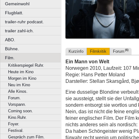
Gemeinwohl
Flugblatt.
trailer-ruhr podcast.
trailer zahl-ich.
ABO.
Bühne.
(6)
Kurzinfo
Filmkritik
Forum
Film.
Ein Mann von Welt
Kritikerspiegel Ruhr.
Norwegen 2010, Laufzeit: 107 Mi
Heute im Kino
Regie: Hans Petter Moland
Morgen im Kino
Darsteller: Stellan Skarsgård, Bj
Neu im Kino
Eine dusselige Blondine verbeult
Alle Kinos.
sie aussteigt, stellt sie der Unfal
Forum.
sondern entsorgt sie wortlos und
Vorspann.
Nein, das ist nicht die feine engli
Coming soon.
feiner englischer Film. Der Film
Kino.Ruhr.
nichts anderes sein als nordisch:
Foyer.
Da haben Schöngeister wenig Pla
Festival.
fürwahr recht wenig um politische
Gespräch zum Film.