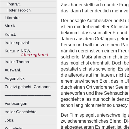
Zuschauer stellt sich nur die Frage
Portrait.
das, dann hat er deutlich mehr v
Roter Teppich.
Literatur.
Der besagte Autobesitzer heißt ü
Musik.
ist ein minderbemittelter Kleinst
bekommt, dass sein alter Freund 
Kunst.
Jahren aus dem Gefängnis gekomm
trailer spezial.
Fersen und will ihn zu einem Rach
nämlich dereinst von einem Freun
Kultur in NRW.
solcherlei Maßnahmen nicht intere
trailer Thema.
das möglichst ehrenhaft. Doch b
gestaltet sich als schwierig. Es 
Auswahl.
die allerorts auf ihn lauern, nicht
Augenblick
einem unwirschen Ekel, das in Ul
durch einen Ort verlorener Seelen,
Zuletzt gelacht: Cartoons.
unterworfen und ihre Sehnsüchte
––––––––––––––––––––
geschieht alles nur noch leidensc
Verlosungen.
schon lang nicht mehr so unsexy 
trailer Geschichte
Der Film spiegelt unterschwellig 
Jobs.
zwischenmenschliches Elend. Die
triebgesteuerten Es mutiert ist, d
Kulturlinks.