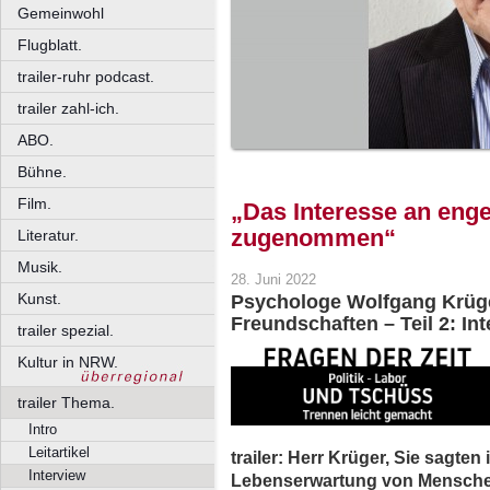
Gemeinwohl
Flugblatt.
trailer-ruhr podcast.
trailer zahl-ich.
ABO.
Bühne.
Film.
„Das Interesse an eng
zugenommen“
Literatur.
Musik.
28. Juni 2022
Kunst.
Psychologe Wolfgang Krüge
Freundschaften – Teil 2: In
trailer spezial.
Kultur in NRW.
trailer Thema.
Intro
Leitartikel
trailer: Herr Krüger, Sie sagten
Interview
Lebenserwartung von Menschen