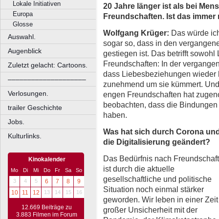
Lokale Initiativen
20 Jahre länger ist als bei Men
Europa
Freundschaften. Ist das immer
Glosse
Wolfgang Krüger:
Das würde ich
Auswahl.
sogar so, dass in den vergangen
Augenblick
gestiegen ist. Das betrifft sowoh
Freundschaften: In der vergange
Zuletzt gelacht: Cartoons.
dass Liebesbeziehungen wieder l
––––––––––––––––––––
zunehmend um sie kümmert. Und a
Verlosungen.
engen Freundschaften hat zugeno
beobachten, dass die Bindungen
trailer Geschichte
haben.
Jobs.
Was hat sich durch Corona un
Kulturlinks.
die Digitalisierung geändert?
Das Bedürfnis nach Freundschaf
Kinokalender
ist durch die aktuelle
Mo
Di
Mi
Do
Fr
Sa
So
gesellschaftliche und politische
3
4
5
6
7
8
9
Situation noch einmal stärker
10
11
12
13
14
15
16
geworden. Wir leben in einer Zeit
12.669 Beiträge zu
großer Unsicherheit mit der
3.883 Filmen im Forum