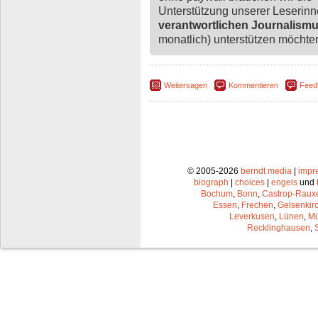
Unterstützung unserer Leserin
verantwortlichen Journalism
monatlich) unterstützen möchten,
Weitersagen
Kommentieren
Feed
© 2005-2026
berndt media
|
impr
biograph
|
choices
|
engels
und
Bochum
,
Bonn
,
Castrop-Raux
Essen
,
Frechen
,
Gelsenkir
Leverkusen
,
Lünen
,
Mü
Recklinghausen
,