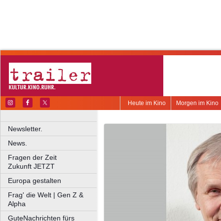
Heute im Kino
Morgen im Kino
Newsletter.
News.
Fragen der Zeit
Zukunft JETZT
Europa gestalten
Frag' die Welt | Gen Z &
Alpha
GuteNachrichten fürs