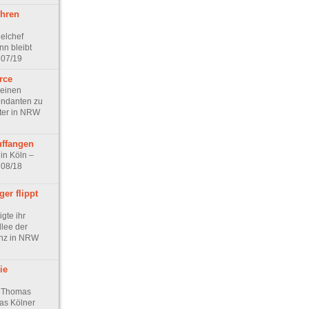
ehren
elchef
n bleibt
 07/19
rce
 einen
endanten zu
ter in NRW
uffangen
in Köln –
 08/18
er flippt
gte ihr
llee der
anz in NRW
ie
 Thomas
das Kölner