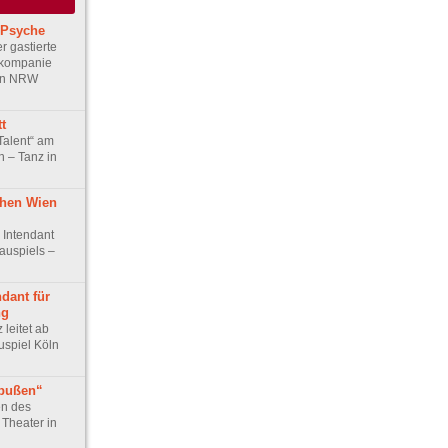
 Psyche
r gastierte
zkompanie
 in NRW
t
Talent“ am
n – Tanz in
chen Wien
 Intendant
auspiels –
ndant für
ng
leitet ab
spiel Köln
bußen“
en des
 Theater in