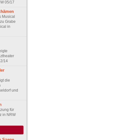
RW 05/17
chämen
s Musical
 zu Grabe
cal in
igte
nztheater
12/14
der
gt die
n
seldorf und
n
zung für
nz in NRW
n Szene