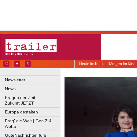
Heute im Kino
Morgen im Kino
Newsletter.
News.
Fragen der Zeit
Zukunft JETZT
Europa gestalten
Frag' die Welt | Gen Z &
Alpha
GuteNachrichten fürs