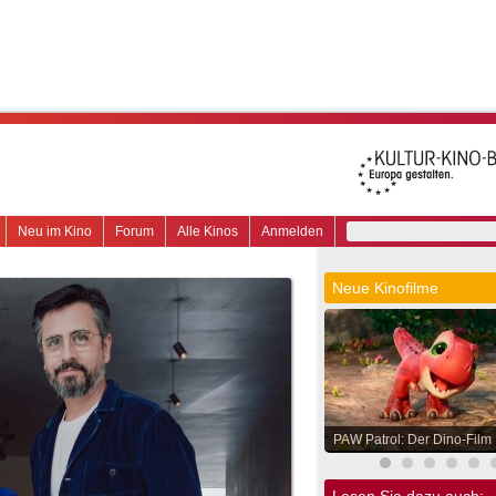
Neu im Kino
Forum
Alle Kinos
Anmelden
Neue Kinofilme
PAW Patrol: Der Dino-Film
Lesen Sie dazu auch: