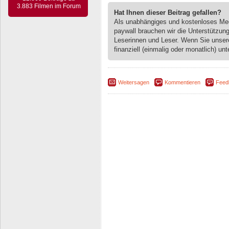
3.883 Filmen im Forum
Hat Ihnen dieser Beitrag gefallen?
Als unabhängiges und kostenloses M
paywall brauchen wir die Unterstützun
Leserinnen und Leser. Wenn Sie unse
finanziell (einmalig oder monatlich) unt
Weitersagen
Kommentieren
Feed