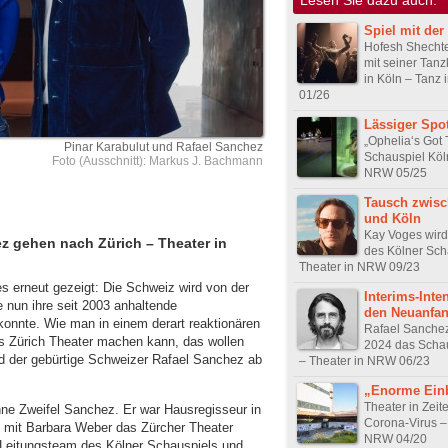
Spiel mit der
Hofesh Shechte
mit seiner Tan
in Köln – Tanz
01/26
Lässiger Spot
„Ophelia‘s Got 
Pinar Karabulut und Rafael Sanchez
Schauspiel Köl
Foto (Ausschnitt): Markus J. Bachmann
NRW 05/25
Tausch zwis
und Köln
Kay Voges wird
z gehen nach Zürich – Theater in
des Kölner Sch
Theater in NRW 09/23
es erneut gezeigt: Die Schweiz wird von der
Interims-Inte
 nun ihre seit 2003 anhaltende
den Neuanfa
nnte. Wie man in einem derart reaktionären
Rafael Sanchez 
 Zürich Theater machen kann, das wollen
2024 das Schau
nd der gebürtige Schweizer Rafael Sanchez ab
– Theater in NRW 06/23
„Enorme Ein
Theater in Zeit
ne Zweifel Sanchez. Er war Hausregisseur in
Corona-Virus –
 mit Barbara Weber das Zürcher Theater
NRW 04/20
 Leitungsteam des Kölner Schauspiels und