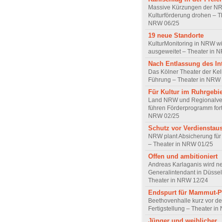
Massive Kürzungen der N
Kulturförderung drohen – T
NRW 06/25
19 neue Standorte
KulturMonitoring in NRW w
ausgeweitet – Theater in 
Nach Entlassung des In
Das Kölner Theater der Kel
Führung – Theater in NRW
Für Kultur im Ruhrgebie
Land NRW und Regionalve
führen Förderprogramm fort
NRW 02/25
Schutz vor Verdienstaus
NRW plant Absicherung für 
– Theater in NRW 01/25
Offen und ambitioniert
Andreas Karlaganis wird n
Generalintendant in Düssel
Theater in NRW 12/24
Endspurt für Mammut-P
Beethovenhalle kurz vor de
Fertigstellung – Theater i
Jünger und weiblicher