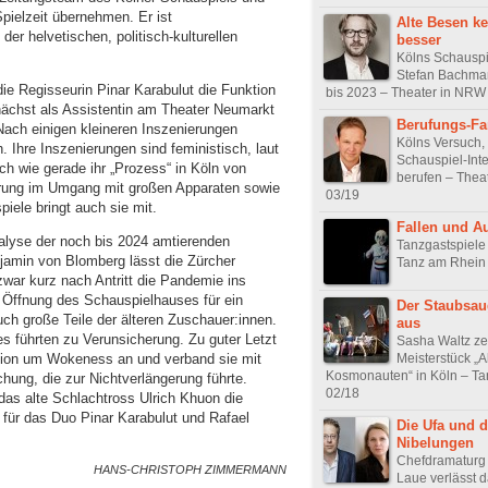
pielzeit übernehmen. Er ist
Alte Besen k
 der helvetischen, politisch-kulturellen
besser
Kölns Schauspi
Stefan Bachman
die Regisseurin Pinar Karabulut die Funktion
bis 2023 – Theater in NRW
nächst als Assistentin am Theater Neumarkt
Berufungs-Fa
Nach einigen kleineren Inszenierungen
Kölns Versuch,
. Ihre Inszenierungen sind feministisch, laut
Schauspiel-Int
ch wie gerade ihr „Prozess“ in Köln von
berufen – Thea
hrung im Umgang mit großen Apparaten sowie
03/19
ele bringt auch sie mit.
Fallen und A
nalyse der noch bis 2024 amtierenden
Tanzgastspiele 
amin von Blomberg lässt die Zürcher
Tanz am Rhein
zwar kurz nach Antritt die Pandemie ins
 Öffnung des Schauspielhauses für ein
Der Staubsaug
uch große Teile der älteren Zuschauer:innen.
aus
s führten zu Verunsicherung. Zu guter Letzt
Sasha Waltz zei
Meisterstück „A
ussion um Wokeness an und verband sie mit
Kosmonauten“ in Köln – T
chung, die zur Nichtverlängerung führte.
02/18
 das alte Schlachtross Ulrich Khuon die
für das Duo Pinar Karabulut und Rafael
Die Ufa und d
Nibelungen
Chefdramaturg
HANS-CHRISTOPH ZIMMERMANN
Laue verlässt 