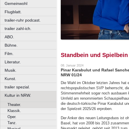
Gemeinwohl
Flugblatt.
trailer-ruhr podcast.
trailer zahl-ich.
ABO.
Bühne.
Film.
Standbein und Spielbein
Literatur.
08. Januar 2024
Pinar Karabulut und Rafael Sanche
Musik.
NRW 01/24
Kunst.
Die Wahl im Oktober letzten Jahres hat 
trailer spezial.
rechtspopulistischen SVP beherrscht, die
Stimmenmehrheit sogar noch ausbauen ko
Kultur in NRW.
Umfeld am renommierten Schauspielhaus
die deutsch-türkische Pinar Karabulut u
Theater.
der Spielzeit 2025/26 erproben.
Klassik.
Oper.
Der Anker des neuen Leitungsduos ist oh
Tanz.
Basel, hat von 2008 bis 2013 zusammen
Neumarkt geleitet, gehört seit 2013 zum
Musical.