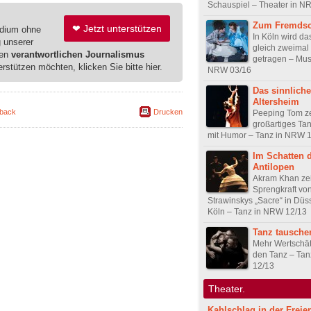
Schauspiel – Theater in N
Zum Fremds
❤ Jetzt unterstützen
edium ohne
In Köln wird da
g unserer
gleich zweimal
ren
verantwortlichen Journalismus
getragen – Musi
erstützen möchten, klicken Sie bitte hier.
NRW 03/16
Das sinnliche
Altersheim
back
Drucken
Peeping Tom ze
großartiges Ta
mit Humor – Tanz in NRW 
Im Schatten 
Antilopen
Akram Khan zei
Sprengkraft vo
Strawinskys „Sacre“ in Düs
Köln – Tanz in NRW 12/13
Tanz tausche
Mehr Wertschät
den Tanz – Ta
12/13
Theater.
Kahlschlag in der Freie