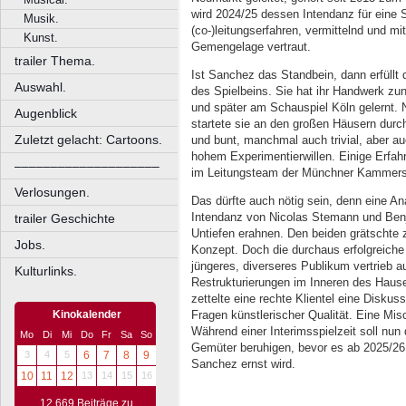
wird 2024/25 dessen Intendanz für eine S
Musik.
(co-)leitungserfahren, vermittelnd und mit
Kunst.
Gemengelage vertraut.
trailer Thema.
Ist Sanchez das Standbein, dann erfüllt 
Auswahl.
des Spielbeins. Sie hat ihr Handwerk zu
und später am Schauspiel Köln gelernt. 
Augenblick
startete sie an den großen Häusern durch
Zuletzt gelacht: Cartoons.
und bunt, manchmal auch trivial, aber au
hohem Experimentierwillen. Einige Erfa
––––––––––––––––––––
im Leitungsteam der Münchner Kammerspi
Verlosungen.
Das dürfte auch nötig sein, denn eine A
Intendanz von Nicolas Stemann und Benj
trailer Geschichte
Untiefen erahnen. Den beiden grätschte 
Jobs.
Konzept. Doch die durchaus erfolgreiche
jüngeres, diverseres Publikum vertrieb a
Kulturlinks.
Restrukturierungen im Inneren des Hause
zettelte eine rechte Klientel eine Disk
Fragen künstlerischer Qualität. Eine Mis
Kinokalender
Während einer Interimsspielzeit soll nun
Mo
Di
Mi
Do
Fr
Sa
So
Gemüter beruhigen, bevor es ab 2025/26 
3
4
5
6
7
8
9
Sanchez ernst wird.
10
11
12
13
14
15
16
12.669 Beiträge zu