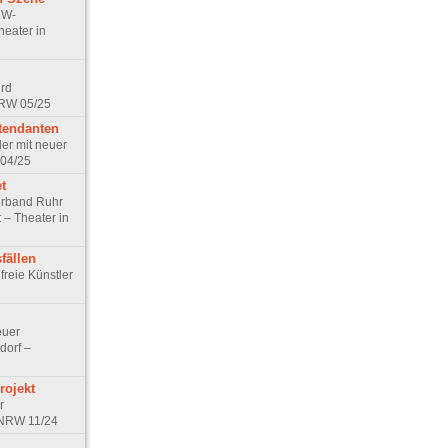
RW-
heater in
ird
NRW 05/25
tendanten
ler mit neuer
 04/25
t
rband Ruhr
 – Theater in
fällen
freie Künstler
euer
dorf –
rojekt
r
n NRW 11/24