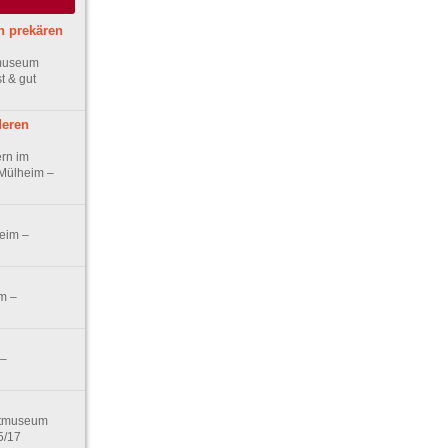
n prekären
tmuseum
t & gut
deren
ern im
Mülheim –
eim –
m –
 –
stmuseum
5/17