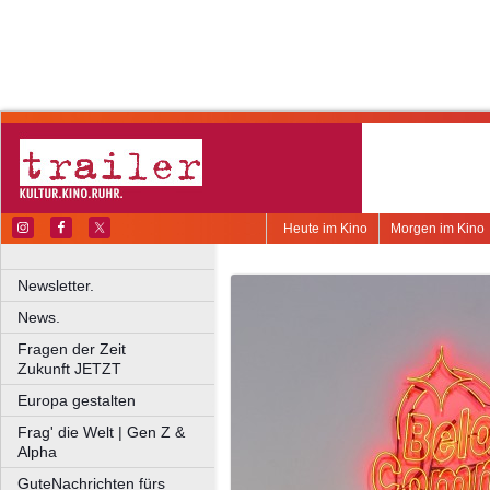
Heute im Kino
Morgen im Kino
Newsletter.
News.
Fragen der Zeit
Zukunft JETZT
Europa gestalten
Frag' die Welt | Gen Z &
Alpha
GuteNachrichten fürs