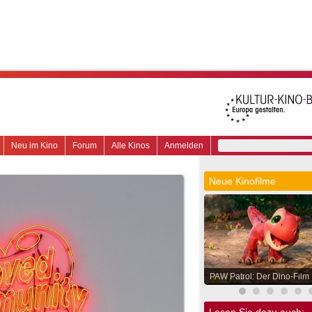
Neu im Kino
Forum
Alle Kinos
Anmelden
Neue Kinofilme
PAW Patrol: Der Dino-Film
Lesen Sie dazu auch: