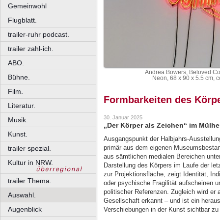
Gemeinwohl
Flugblatt.
trailer-ruhr podcast.
trailer zahl-ich.
ABO.
Andrea Bowers, Beloved Com
Bühne.
Neon, 68 x 90 x 5.5 cm, c
Film.
Formbarkeiten des Körp
Literatur.
30. Januar 2025
Musik.
„Der Körper als Zeichen“ im Mül
Kunst.
Ausgangspunkt der Halbjahrs-Ausstellung
primär aus dem eigenen Museumsbestand
trailer spezial.
aus sämtlichen medialen Bereichen unter
Kultur in NRW.
Darstellung des Körpers im Laufe der let
zur Projektionsfläche, zeigt Identität, In
trailer Thema.
oder psychische Fragilität aufscheinen u
politischer Referenzen. Zugleich wird e
Auswahl.
Gesellschaft erkannt – und ist ein herau
Augenblick
Verschiebungen in der Kunst sichtbar z