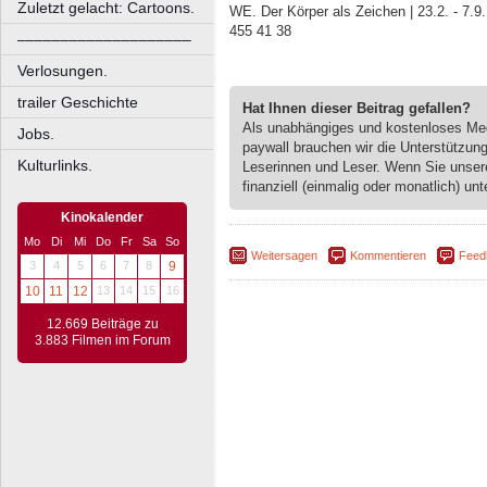
Zuletzt gelacht: Cartoons.
WE. Der Körper als Zeichen | 23.2. - 7.
455 41 38
––––––––––––––––––––
Verlosungen.
trailer Geschichte
Hat Ihnen dieser Beitrag gefallen?
Als unabhängiges und kostenloses M
Jobs.
paywall brauchen wir die Unterstützun
Kulturlinks.
Leserinnen und Leser. Wenn Sie unse
finanziell (einmalig oder monatlich) unt
Kinokalender
Mo
Di
Mi
Do
Fr
Sa
So
Weitersagen
Kommentieren
Feed
3
4
5
6
7
8
9
10
11
12
13
14
15
16
12.669 Beiträge zu
3.883 Filmen im Forum