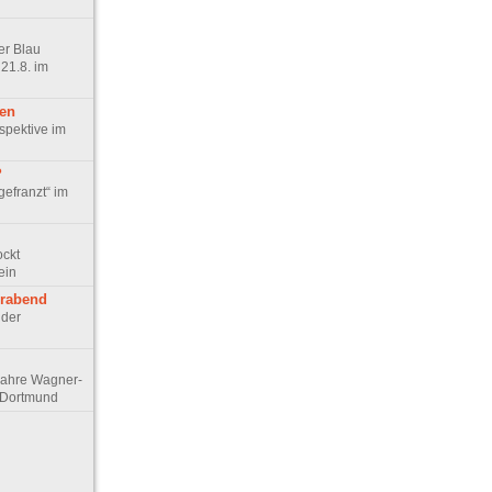
er Blau
21.8. im
ten
spektive im
?
gefranzt“ im
ockt
ein
erabend
 der
 Jahre Wagner-
d Dortmund