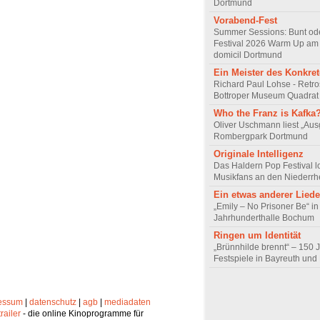
Dortmund
Vorabend-Fest
Summer Sessions: Bunt od
Festival 2026 Warm Up am 
domicil Dortmund
Ein Meister des Konkre
Richard Paul Lohse - Retro
Bottroper Museum Quadrat
Who the Franz is Kafka
Oliver Uschmann liest „Aus
Rombergpark Dortmund
Originale Intelligenz
Das Haldern Pop Festival l
Musikfans an den Niederrh
Ein etwas anderer Lied
„Emily – No Prisoner Be“ in
Jahrhunderthalle Bochum
Ringen um Identität
„Brünnhilde brennt“ – 150
Festspiele in Bayreuth un
essum
|
datenschutz
|
agb
|
mediadaten
trailer
- die online Kinoprogramme für