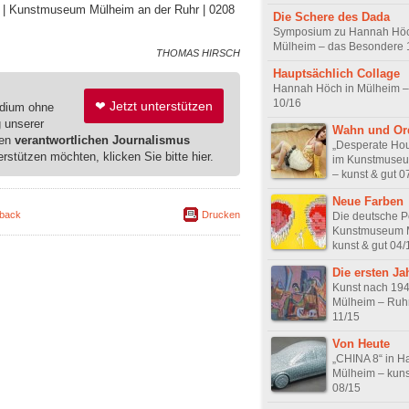
9. | Kunstmuseum Mülheim an der Ruhr | 0208
Die Schere des Dada
Symposium zu Hannah Höc
Mülheim – das Besondere 
THOMAS HIRSCH
Hauptsächlich Collage
Hannah Höch in Mülheim –
10/16
❤ Jetzt unterstützen
edium ohne
g unserer
Wahn und Or
ren
verantwortlichen Journalismus
„Desperate Ho
erstützen möchten, klicken Sie bitte hier.
im Kunstmuse
– kunst & gut 0
Neue Farben
back
Drucken
Die deutsche P
Kunstmuseum 
kunst & gut 04/
Die ersten Ja
Kunst nach 194
Mülheim – Ruh
11/15
Von Heute
„CHINA 8“ in H
Mülheim – kuns
08/15