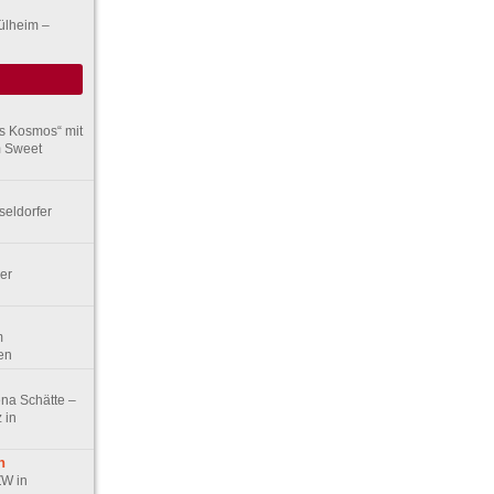
Mülheim –
rs Kosmos“ mit
m Sweet
seldorfer
er
m
en
ena Schätte –
 in
n
ZW in