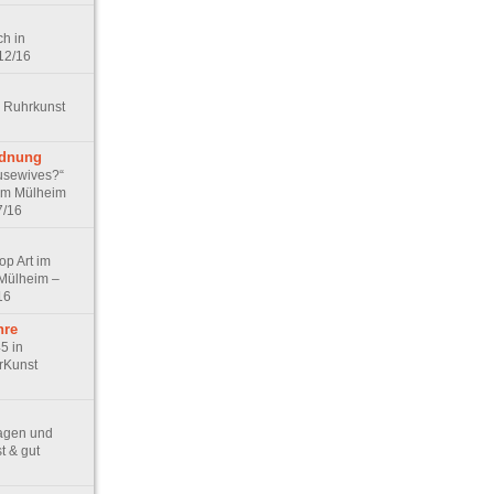
h in
12/16
 Ruhrkunst
dnung
usewives?“
um Mülheim
7/16
op Art im
Mülheim –
16
hre
5 in
rKunst
agen und
t & gut