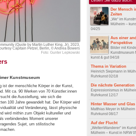
Der Mensch i
Zeiten
„We“ im Kuns
Mülheim – kuns
04/25
Aus einer an
Perspektive
munity (Quote by Martin Luther King, Jr), 2023,
Bilder mit Kind
ourtesy Capitain Petzel, Berlin, © Andrea Bowers
Kunstmuseum 
Foto: Gunter Lepkowski
kunst & gut 04/18
ers
Thema in Variation
Heinrich Siepmann in Mülh
Ruhrkunst 02/18
heimer Kunstmuseum
Die nächste Generation
 ist der menschliche Körper in der Kunst,
Expressionismus in Mülhei
. Mit ca. 90 Werken von 70 Künstler:innen
Ruhrkunst 12/17
sucht die Ausstellung, wie sich die
zten 100 Jahre gewandelt hat. Der Körper wird
Hinter Wasser und Glas
dividualität und Veränderung, lässt physische
Matthias Meyer in Mülheim
nd wird mithin zum Objekt kultureller und
Ruhrkunst 08/17
r als verbindendes Moment unserer
Auf der Flucht
sragendes Sujet, um stilistische
„WeltenWanderer“ im Kun
u machen.
Mülheim – Kunst in NRW 0