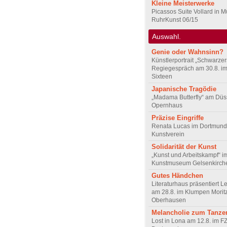
Kleine Meisterwerke
Picassos Suite Vollard in 
RuhrKunst 06/15
Auswahl.
Genie oder Wahnsinn?
Künstlerportrait „Schwarze
Regiegespräch am 30.8. i
Sixteen
Japanische Tragödie
„Madama Butterfly“ am Düs
Opernhaus
Präzise Eingriffe
Renata Lucas im Dortmund
Kunstverein
Solidarität der Kunst
„Kunst und Arbeitskampf“ i
Kunstmuseum Gelsenkirch
Gutes Händchen
Literaturhaus präsentiert L
am 28.8. im Klumpen Moritz
Oberhausen
Melancholie zum Tanze
Lost in Lona am 12.8. im F