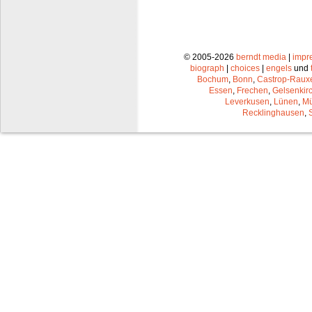
© 2005-2026
berndt media
|
impr
biograph
|
choices
|
engels
und
Bochum
,
Bonn
,
Castrop-Raux
Essen
,
Frechen
,
Gelsenkir
Leverkusen
,
Lünen
,
Mü
Recklinghausen
,