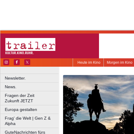
Heute im Kino
Morgen im Kino
Newsletter.
News.
Fragen der Zeit
Zukunft JETZT
Europa gestalten
Frag' die Welt | Gen Z &
Alpha
GuteNachrichten fürs