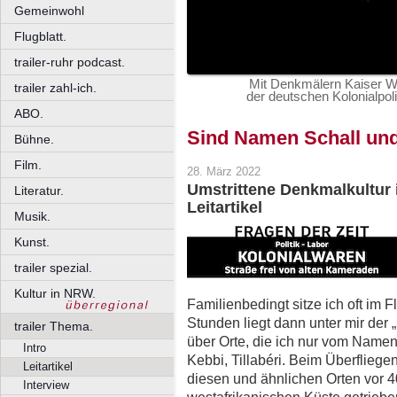
Gemeinwohl
Flugblatt.
trailer-ruhr podcast.
Mit Denkmälern Kaiser Wi
trailer zahl-ich.
der deutschen Kolonialpol
ABO.
Sind Namen Schall un
Bühne.
Film.
28. März 2022
Umstrittene Denkmalkultur i
Literatur.
Leitartikel
Musik.
Kunst.
trailer spezial.
Kultur in NRW.
Familienbedingt sitze ich oft im 
Stunden liegt dann unter mir der 
trailer Thema.
über Orte, die ich nur vom Name
Intro
Kebbi, Tillabéri. Beim Überfliege
Leitartikel
diesen und ähnlichen Orten vor 
Interview
westafrikanischen Küste getriebe