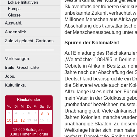
Lokale Initiativen
Sklavenforts der früheren Goldküs
Europa
unbekannte Zukunft verfrachtet w
Glosse
Millionen Menschen aus Afrika g
Auswahl.
Abschaffung des transatlantische
der Menschenausbeutung unter a
Augenblick
Zuletzt gelacht: Cartoons.
Spuren der Kolonialzeit
––––––––––––––––––––
Auf Einladung des Reichskanzlers
Verlosungen.
„Weltmächte“ 1884/85 in Berlin e
Gebiete in Afrika in Besitz zu 
trailer Geschichte
Jahre nach der Abschaffung der S
Jobs.
Deutschland beanspruchte ein Dri
die Sklaverei wurde auch der Ko
Kulturlinks.
Allzu lange ist es nicht her. Für m
mein Vater, in der Goldküste geb
Kinokalender
„motherland“ bezeichnen musste.
Mo
Di
Mi
Do
Fr
Sa
So
Unabhängigkeit. Viele afrikanisc
3
4
5
6
7
8
9
Jahren Kolonien, manche wurden 
10
11
12
13
14
15
16
unabhängige Staaten. Zu diesem Z
Weltkriege hinter sich, man hatt
12.669 Beiträge zu
3.883 Filmen im Forum
verfasst, Demokratie, Freiheit u