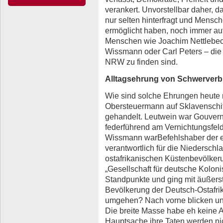
verankert. Unvorstellbar daher, d
nur selten hinterfragt und Mensc
ermöglicht haben, noch immer au
Menschen wie Joachim Nettlebec
Wissmann oder Carl Peters – die 
NRW zu finden sind.
Alltagsehrung von Schwerverb
Wie sind solche Ehrungen heute 
Obersteuermann auf Sklavenschi
gehandelt. Leutwein war Gouver
federführend am Vernichtungsfeld
Wissmann warBefehlshaber der e
verantwortlich für die Niedersch
ostafrikanischen Küstenbevölker
„Gesellschaft für deutsche Kolonis
Standpunkte und ging mit äußerst
Bevölkerung der Deutsch-Ostafrik
umgehen? Nach vorne blicken un
Die breite Masse habe eh keine
Hauptsache ihre Taten werden nic