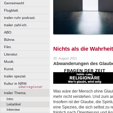
Gemeinwohl
Flugblatt.
trailer-ruhr podcast.
trailer zahl-ich.
ABO.
Bühne.
Film.
Nichts als die Wahrheit
Literatur.
30. August 2021
Musik.
Abwanderungen des Glaubens
Kunst.
trailer spezial.
Kultur in NRW.
Was wäre der Mensch ohne Glau
trailer Thema.
mehr nicht verstehen. Und zum a
Intro
Insofern ist der Glaube, die Spirit
Leitartikel
eine Spezies, die sich selbst zu r
Interview
folglich nach Orientierung und A