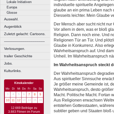
Lokale Initiativen
individuelle spirituelle Angelegen
Europa
glaube an ein prima Leben nach 
Glosse
Diesseits leichter. Mein Glaube v
Auswahl.
Der Mensch aber sucht nicht nur
Augenblick
Vor allem in dem, was er bloß gl
Zuletzt gelacht: Cartoons.
Religion. Dann noch eine. Und n
Religionen Tür an Tür. Und plötzl
––––––––––––––––––––
Glaube in Konkurrenz. Also erle
Verlosungen.
Wahrheitsanspruch auf. Und damit
Unheil. Im Wahrheitsanspruch näm
trailer Geschichte
Jobs.
Im Wahrheitsanspruch steckt de
Kulturlinks.
Der Wahrheitsanspruch degradier
Aus spiritueller Sinnsuche erwäc
Kinokalender
Je größer meine Gemeinde ist, de
Mo
Di
Mi
Do
Fr
Sa
So
Wahrheitsanspruch, desto größer 
Macht. Politische Macht. Fortan wi
3
4
5
6
7
8
9
Aus Religionen erwachsen Weltre
10
11
12
13
14
15
16
entstehen Gottesstaaten, währen
12.669 Beiträge zu
subtiler geben und Staaten bloß 
3.883 Filmen im Forum