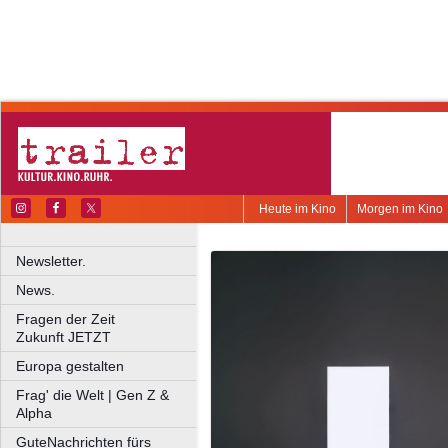
Heute im Kino
Morgen im Kino
Newsletter.
News.
Fragen der Zeit
Zukunft JETZT
Europa gestalten
Frag' die Welt | Gen Z &
Alpha
GuteNachrichten fürs