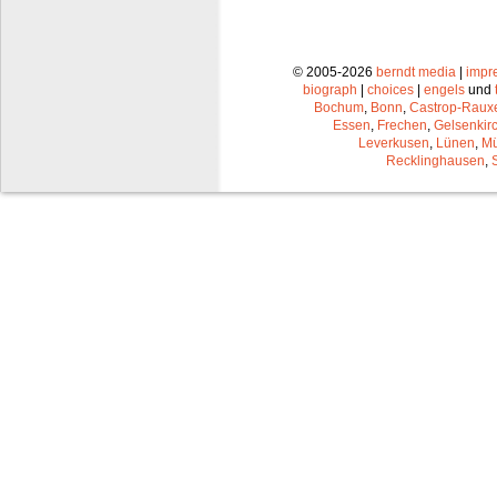
© 2005-2026
berndt media
|
impr
biograph
|
choices
|
engels
und
Bochum
,
Bonn
,
Castrop-Raux
Essen
,
Frechen
,
Gelsenkir
Leverkusen
,
Lünen
,
Mü
Recklinghausen
,