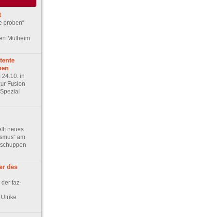
t
e proben“
en Mülheim
tente
hen
24.10. in
ur Fusion
Spezial
ellt neues
ismus“ am
okschuppen
er des
der taz-
 Ulrike