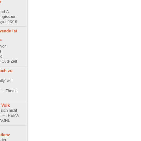
r
arl-A.
Regisseur
oyer 03/16
wende ist
“
 von
e
nd
 Gute Zeit
noch zu
ly“ will
en – Thema
s Volk
t sich nicht
l – THEMA
NWOHL
ilanz
nder