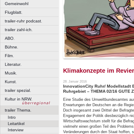
Gemeinwohl
Flugblatt.
trailer-ruhr podcast.
trailer zahl-ich.
ABO.
Bühne.
Film.
Literatur.
Klimakonzepte im Revie
Musik.
Kunst.
28. Januar 2016
InnovationCity Ruhr/ Modellstadt 
trailer spezial.
Ruhrgebiet – THEMA 02/16 GUTE Z
Kultur in NRW.
Eine Studie des Umweltbundesamtes aus
Erwartungen der Deutschen an die Regie
trailer Thema.
Doch insgesamt zwei Drittel der Befragte
Engagement der Politik diesbezüglich ni
Intro
Wirtschaftswachstum stellt für die Befra
Leitartikel
vielmehr einen großen Teil des Problems 
Interview
Veränderungen durch den Staat hoffen,