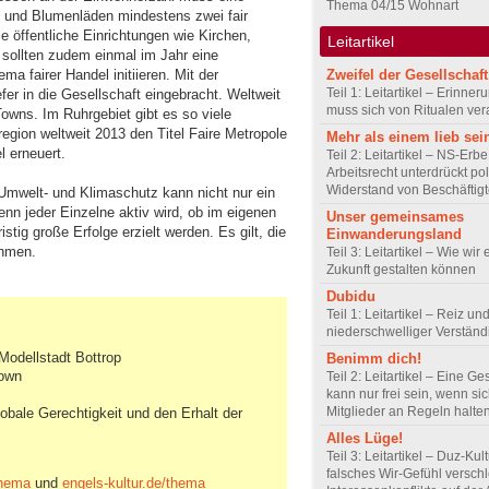
Thema 04/15 Wohnart
 und Blumenläden mindestens zwei fair
 öffentliche Einrichtungen wie Kirchen,
Leitartikel
 sollten zudem einmal im Jahr eine
Zweifel der Gesellschaft
a fairer Handel initiieren. Mit der
Teil 1: Leitartikel – Erinner
er in die Gesellschaft eingebracht. Weltweit
muss sich von Ritualen ve
Towns. Im Ruhrgebiet gibt es so viele
region weltweit 2013 den Titel Faire Metropole
Mehr als einem lieb sei
l erneuert.
Teil 2: Leitartikel – NS-Erb
Arbeitsrecht unterdrückt pol
Widerstand von Beschäftig
 Umwelt- und Klimaschutz kann nicht nur ein
enn jeder Einzelne aktiv wird, ob im eigenen
Unser gemeinsames
stig große Erfolge erzielt werden. Es gilt, die
Einwanderungsland
ehmen.
Teil 3: Leitartikel – Wie wir 
Zukunft gestalten können
Dubidu
Teil 1: Leitartikel – Reiz un
niederschwelliger Verstän
 Modellstadt Bottrop
Benimm dich!
Town
Teil 2: Leitartikel – Eine Ge
kann nur frei sein, wenn sic
Mitglieder an Regeln halte
obale Gerechtigkeit und den Erhalt der
Alles Lüge!
Teil 3: Leitartikel – Duz-Kul
falsches Wir-Gefühl verschl
thema
und
engels-kultur.de/thema