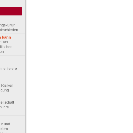
ungskultur
rabschieden
n kann
e: Das
itischen
ten
eine freiere
d Risiken
digung
sellschaft
h ihre
n
tur und
eiern