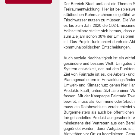
Der Bereich Stadt umfasst die Themen S
Freiraumentwicklung. Hier ist beispiels
städtischen Kehrmaschinen eingeführt w
Frischwasser nutzen zu müssen. Die Wand
es bis zum Jahr 2020 die C02-Emissionen
Halbzeitbilanz stellte sich heraus, dass
zum Zieljahr schon 38% der Emissionen 
ist: Das Projekt funktioniert durch die A
kommunalpolitischen Entscheidungen.
Auch soziale Nachhaltigkeit ist ein wich
gesündere und bessere Welt. Ein gutes Bei
System entwickelt, das auf den Punkten
Ziel von Fairtrade ist es, die Arbeits- 
Plantagenarbeitern in Entwicklungsländer
Umwelt- und Klimaschutz gehen hier Hand
Produkte kauft, unterstützt also einen 
fassen: Mit der Kampagne Fairtrade Town
bewirbt, muss als Kommune oder Stadt in
muss ein Ratsbeschluss verabschiedet w
Bürgermeisters als auch bei öffentlichen
fair gehandeltes Produkt ausgeschenkt 
mindestens drei Vertretern aus den Berei
gegründet werden, deren Aufgabe es ist, 
Aktivitäten vor Ort zu koordinieren. Ge