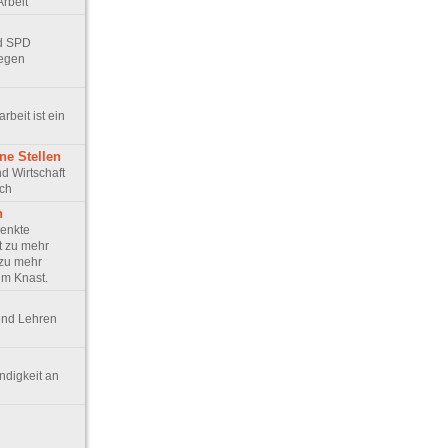
Arbeit
nd SPD
egen
arbeit ist ein
ne Stellen
und Wirtschaft
ich
n
senkte
t zu mehr
 zu mehr
im Knast.
 und Lehren
ündigkeit an