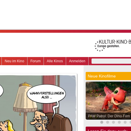
Neu im Kino
Forum
Alle Kinos
Anmelden
Neue Kinofilme
PAW Patrol: Der Dino-Film
Lesen Sie dazu auch: