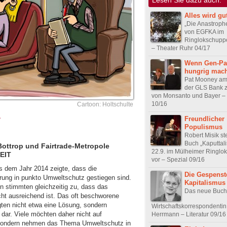
Alles wird gu
„Die Anastroph
von EGFKA im
Ringlokschupp
– Theater Ruhr 04/17
Wenn Gen-Pa
hungrig mac
Pat Mooney am 
der GLS Bank z
von Monsanto und Bayer – 
10/16
Cartoon: Holtschulte
r
Freundlicher
Populismus
Robert Misik st
Buch „Kaputtal
Bottrop und Fairtrade-Metropole
22.9. im Mülheimer Ringl
EIT
vor – Spezial 09/16
 dem Jahr 2014 zeigte, dass die
Die Gespenst
rung in punkto Umweltschutz gestiegen sind.
Kapitalismus
n stimmten gleichzeitig zu, dass das
Das neue Buch 
cht ausreichend ist. Das oft beschworene
gten nicht etwa eine Lösung, sondern
Wirtschaftskorrespondentin
dar. Viele möchten daher nicht auf
Herrmann – Literatur 09/16
 sondern nehmen das Thema Umweltschutz in