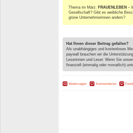
Thema im März:
FRAUENLEBEN
– W
Gesellschaft? Gibt es weibliche Bes
grüne Unternehmerinnen anders?
Hat Ihnen dieser Beitrag gefallen?
Als unabhängiges und kostenloses M
paywall brauchen wir die Unterstützun
Leserinnen und Leser. Wenn Sie unse
finanziell (einmalig oder monatlich) unt
Weitersagen
Kommentieren
Feed