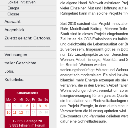
Lokale Initiativen
die eigene Hand. Weltweit existieren Proj
Europa
vieler Einzelner, Mut und Hoffnung auf 
Ruhrgebiet kann man solche Projekte fin
Glosse
Auswahl.
Seit 2010 existiert das Projekt Innovatio
Ruhr, Modellstadt Bottrop. Mehrere Teile
Augenblick
Stadt sind in dieses Projekt eingebunden
Zuletzt gelacht: Cartoons.
Ziel ist es die CO2-Emissionen zu halbie
und gleichzeitig die Lebensqualität der B
––––––––––––––––––––
zu verbessern. Insgesamt gibt es in Bott
Verlosungen.
nun 125 Einzelprojekte zu den Bereichen
Wohnen, Arbeit, Energie, Mobilität, und S
trailer Geschichte
Im Bereich Wohnen werden
sanierungsbedürftige Häuser und Wohnu
Jobs.
energetisch modernisiert. Es sind inzwis
Kulturlinks.
bilanziell mehr Energie erzeugen als si
verfahren, die in den Bereich Arbeit fal
Wohnsiedlungen direkt vernetzt um so e
Kinokalender
Energieversorgung für ein ganzes Quart
Mo
Di
Mi
Do
Fr
Sa
So
die Installation von Photovoltaikanlagen
das Projekt Energie, in dem durch eine i
3
4
5
6
7
8
9
Verbrauchern die Nutzung optimiert wird.
10
11
12
13
14
15
16
Elektroautos und -fahrräder geliehen we
12.669 Beiträge zu
dafür eine Schnellladesäule.
3.883 Filmen im Forum