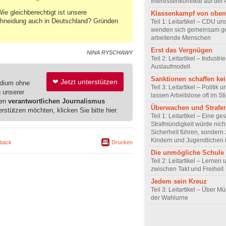
Interessenkonflikte auf der 
ie gleichberechtigt ist unsere
Klassenkampf von oben
chneidung auch in Deutschland? Gründen
Teil 1: Leitartikel – CDU u
wenden sich gemeinsam g
arbeitende Menschen
Erst das Vergnügen
NINA RYSCHAWY
Teil 2: Leitartikel – Industrie
Auslaufmodell
Sanktionen schaffen kei
❤ Jetzt unterstützen
edium ohne
Teil 3: Leitartikel – Politik 
g unserer
lassen Arbeitslose oft im St
ren
verantwortlichen Journalismus
Überwachen und Strafe
erstützen möchten, klicken Sie bitte hier.
Teil 1: Leitartikel – Eine ge
Strafmündigkeit würde nich
Sicherheit führen, sondern
Kindern und Jugendlichen 
back
Drucken
Die unmögliche Schule
Teil 2: Leitartikel – Lernen
zwischen Takt und Freiheit
Jedem sein Kreuz
Teil 3: Leitartikel – Über M
der Wahlurne