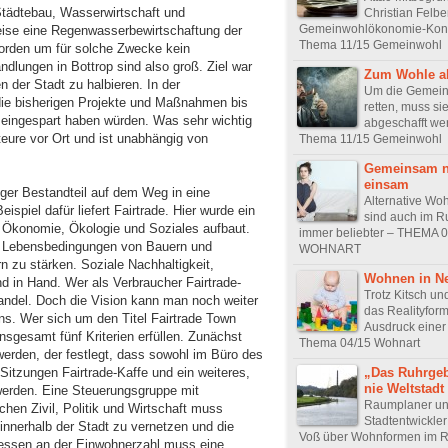
tädtebau, Wasserwirtschaft und
Christian Felbe
Gemeinwohlökonomie-Kon
weise eine Regenwasserbewirtschaftung der
Thema 11/15 Gemeinwohl
orden um für solche Zwecke kein
lungen in Bottrop sind also groß. Ziel war
Zum Wohle al
 der Stadt zu halbieren. In der
Um die Gemein
 die bisherigen Projekte und Maßnahmen bis
retten, muss si
eingespart haben würden. Was sehr wichtig
abgeschafft we
kteure vor Ort und ist unabhängig von
Thema 11/15 Gemeinwohl
Gemeinsam n
einsam
tiger Bestandteil auf dem Weg in eine
Alternative Wo
spiel dafür liefert Fairtrade. Hier wurde ein
sind auch im R
 Ökonomie, Ökologie und Soziales aufbaut.
immer beliebter – THEMA 
und Lebensbedingungen von Bauern und
WOHNART
n zu stärken. Soziale Nachhaltigkeit,
Wohnen in N
 in Hand. Wer als Verbraucher Fairtrade-
Trotz Kitsch un
Wandel. Doch die Vision kann man noch weiter
das Realityform
s. Wer sich um den Titel Fairtrade Town
Ausdruck einer 
sgesamt fünf Kriterien erfüllen. Zunächst
Thema 04/15 Wohnart
erden, der festlegt, dass sowohl im Büro des
„Das Ruhrgeb
 Sitzungen Fairtrade-Kaffe und ein weiteres,
nie Weltstad
werden. Eine Steuerungsgruppe mit
Raumplaner u
chen Zivil, Politik und Wirtschaft muss
Stadtentwickler
innerhalb der Stadt zu vernetzen und die
Voß über Wohnformen im R
messen an der Einwohnerzahl muss eine