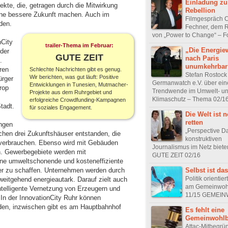
Einladung zu
ekte, die, getragen durch die Mitwirkung
Rebellion
eine bessere Zukunft machen. Auch im
Filmgespräch C
den.
Fechner, dem 
von „Power to Change“ – F
nCity
trailer-Thema im Februar:
„Die Energie
 der
GUTE ZEIT
nach Paris
.
unumkehrbar
ren
Schlechte Nachrichten gibt es genug.
Stefan Rostock
Wir berichten, was gut läuft: Positive
ürger
Germanwatch e.V. über ein
Entwicklungen in Tunesien, Mutmacher-
rop
Trendwende im Umwelt- u
Projekte aus dem Ruhrgebiet und
Klimaschutz – Thema 02/16
erfolgreiche Crowdfunding-Kampagnen
tadt.
für soziales Engagement.
Die Welt ist 
retten
ngen
„Perspective Dai
chen drei Zukunftshäuser entstanden, die
konstruktiven
e verbrauchen. Ebenso wird mit Gebäuden
Journalismus im Netz biet
len. Gewerbegebiete werden mit
GUTE ZEIT 02/16
ine umweltschonende und kosteneffiziente
Selbst ist da
ier zu schaffen. Unternehmen werden durch
Politik orientier
 weitgehend energieautark. Darauf zielt auch
am Gemeinwoh
ntelligente Vernetzung von Erzeugern und
11/15 GEMEI
 In der InnovationCity Ruhr können
rden, inzwischen gibt es am Hauptbahnhof
Es fehlt eine
Gemeinwohlb
Attac-Mitbegrü