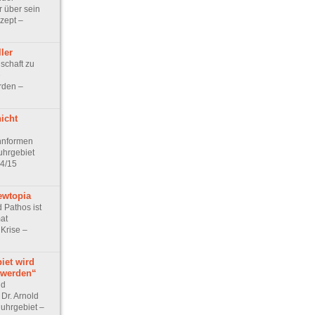
r über sein
zept –
ler
schaft zu
e
rden –
icht
hnformen
uhrgebiet
04/15
ewtopia
d Pathos ist
at
Krise –
iet wird
t werden“
nd
 Dr. Arnold
uhrgebiet –