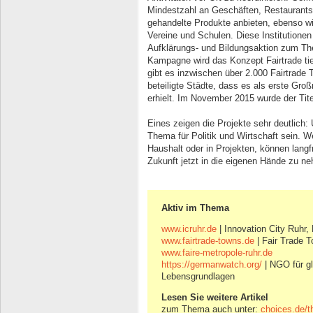
Mindestzahl an Geschäften, Restaurants
gehandelte Produkte anbieten, ebenso wie
Vereine und Schulen. Diese Institutionen
Aufklärungs- und Bildungsaktion zum Them
Kampagne wird das Konzept Fairtrade tief
gibt es inzwischen über 2.000 Fairtrade 
beteiligte Städte, dass es als erste Groß
erhielt. Im November 2015 wurde der Tite
Eines zeigen die Projekte sehr deutlich:
Thema für Politik und Wirtschaft sein. W
Haushalt oder in Projekten, können langfri
Zukunft jetzt in die eigenen Hände zu n
Aktiv im Thema
www.icruhr.de
| Innovation City Ruhr,
www.fairtrade-towns.de
| Fair Trade 
www.faire-metropole-ruhr.de
https://germanwatch.org/
| NGO für gl
Lebensgrundlagen
Lesen Sie weitere Artikel
zum Thema auch unter:
choices.de/