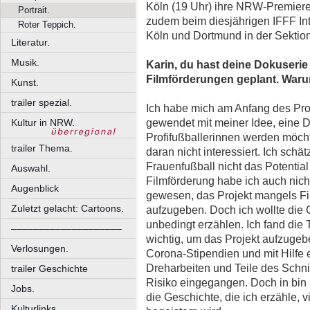
Köln (19 Uhr) ihre NRW-Premieren
Portrait.
zudem beim diesjährigen IFFF Int
Roter Teppich.
Köln und Dortmund in der Sektio
Literatur.
Musik.
Karin, du hast deine Dokuseri
Filmförderungen geplant. War
Kunst.
trailer spezial.
Ich habe mich am Anfang des Pro
gewendet mit meiner Idee, eine
Kultur in NRW.
Profifußballerinnen werden möch
trailer Thema.
daran nicht interessiert. Ich sch
Frauenfußball nicht das Potentia
Auswahl.
Filmförderung habe ich auch nich
Augenblick
gewesen, das Projekt mangels F
Zuletzt gelacht: Cartoons.
aufzugeben. Doch ich wollte die
unbedingt erzählen. Ich fand die 
––––––––––––––––––––
wichtig, um das Projekt aufzugeb
Verlosungen.
Corona-Stipendien und mit Hilfe
Dreharbeiten und Teile des Schnitt
trailer Geschichte
Risiko eingegangen. Doch in bin
Jobs.
die Geschichte, die ich erzähle, 
Kulturlinks.