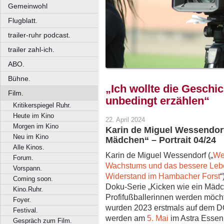
Gemeinwohl
Flugblatt.
trailer-ruhr podcast.
trailer zahl-ich.
ABO.
Bühne.
„Ich wollte die Geschi
Film.
unbedingt erzählen“
Kritikerspiegel Ruhr.
Heute im Kino
22. April 2024
Morgen im Kino
Karin de Miguel Wessendorf
Neu im Kino
Mädchen“ – Portrait 04/24
Alle Kinos.
Karin de Miguel Wessendorf („
We
Forum.
Wachstums und das bessere Leb
Vorspann.
Widerstand im Hambacher Forst
“
Coming soon.
Doku-Serie „Kicken wie ein Mädc
Kino.Ruhr.
Profifußballerinnen werden möch
Foyer.
wurden 2023 erstmals auf dem D
Festival.
werden am
5. Mai
im Astra Essen 
Gespräch zum Film.