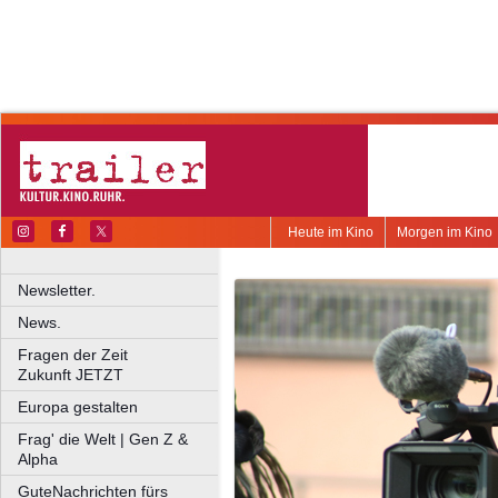
Heute im Kino
Morgen im Kino
Newsletter.
News.
Fragen der Zeit
Zukunft JETZT
Europa gestalten
Frag' die Welt | Gen Z &
Alpha
GuteNachrichten fürs