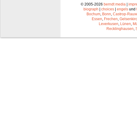
© 2005-2026
berndt media
|
impr
biograph
|
choices
|
engels
und
Bochum
,
Bonn
,
Castrop-Raux
Essen
,
Frechen
,
Gelsenkir
Leverkusen
,
Lünen
,
Mü
Recklinghausen
,