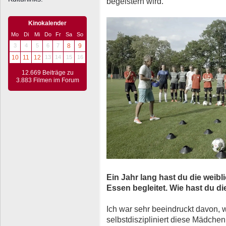
begeistern wird.
Kinokalender
Mo
Di
Mi
Do
Fr
Sa
So
3
4
5
6
7
8
9
10
11
12
13
14
15
16
12.669 Beiträge zu
3.883 Filmen im Forum
Ein Jahr lang hast du die weib
Essen begleitet. Wie hast du d
Ich war sehr beeindruckt davon, w
selbstdiszipliniert diese Mädchen 