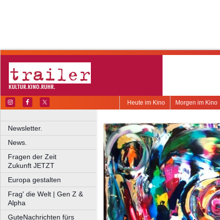
Heute im Kino
Morgen im Kino
Newsletter.
News.
Fragen der Zeit
Zukunft JETZT
Europa gestalten
Frag' die Welt | Gen Z &
Alpha
GuteNachrichten fürs