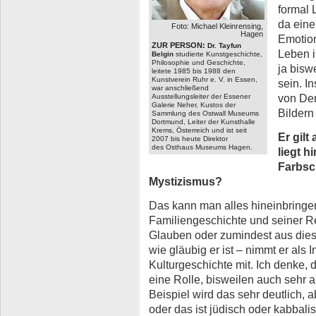
formal 
da eine
Foto: Michael Kleinrensing,
Hagen
Emotion
ZUR PERSON:
Dr. Tayfun
Leben i
Belgin
studierte Kunstgeschichte,
Philosophie und Geschichte,
ja bisw
leitete 1985 bis 1988 den
Kunstverein Ruhr e. V. in
Essen
,
sein. I
war anschließend
von Den
Ausstellungsleiter der Essener
Galerie Neher, Kustos der
Bildern
Sammlung des Ostwall Museums
Dortmund, Leiter der
Kunsthalle
Krems
, Österreich und ist seit
Er gil
2007 bis heute Direktor
des
Osthaus Museums Hagen
.
liegt 
Farbsc
Mystizismus?
Das kann man alles hineinbringen
Familiengeschichte und seiner R
Glauben oder zumindest aus dies
wie gläubig er ist – nimmt er als 
Kulturgeschichte mit. Ich denke, 
eine Rolle, bisweilen auch sehr a
Beispiel wird das sehr deutlich, 
oder das ist jüdisch oder kabbalist