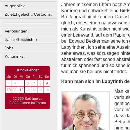
Jahren mit seinen Eltern nach Am
Augenblick
Karriere und entwickelt eine Bild
Zuletzt gelacht: Cartoons.
Breitengrad nicht kennen. Das ist
gleich, ob es einen naturwissensch
––––––––––––––––––––
mich als Kunsthistoriker nicht wich
Verlosungen.
einer Leinwand, auf dem Papier 
trailer Geschichte
bei Edward Bekkerman sehe ich e
Labyrinthen, ich sehe eine Ause
Jobs.
sehe etwas, was sozusagen hinter
Kulturlinks.
abstrakten oder fast schon abstra
für mich spannend und so sehe ic
Kinokalender
wie man sie bei uns nicht findet.
Mo
Di
Mi
Do
Fr
Sa
So
Kann man sich im Labyrinth de
3
4
5
6
7
8
9
10
11
12
13
14
15
16
Man kan
verlauf
12.669 Beiträge zu
geht be
3.883 Filmen im Forum
vor ein
dass da
Betrach
hineing