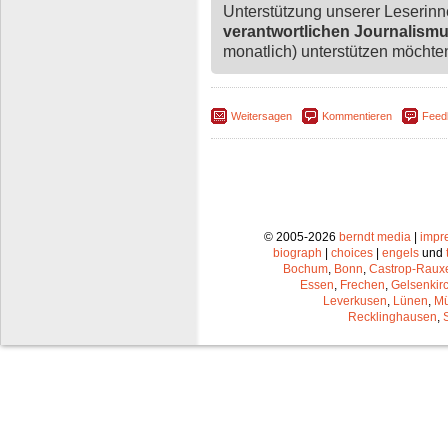
Unterstützung unserer Leserin
verantwortlichen Journalism
monatlich) unterstützen möchten,
Weitersagen
Kommentieren
Feed
© 2005-2026
berndt media
|
impr
biograph
|
choices
|
engels
und
Bochum
,
Bonn
,
Castrop-Raux
Essen
,
Frechen
,
Gelsenkir
Leverkusen
,
Lünen
,
Mü
Recklinghausen
,