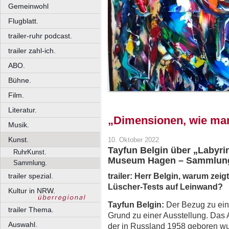
Gemeinwohl
Flugblatt.
trailer-ruhr podcast.
trailer zahl-ich.
ABO.
Bühne.
Film.
Literatur.
„Dimensionen, wie man 
Musik.
Kunst.
10. Oktober 2022
Tayfun Belgin über „Labyri
RuhrKunst.
Museum Hagen – Sammlung
Sammlung.
trailer: Herr Belgin, warum ze
trailer spezial.
Lüscher-Tests auf Leinwand?
Kultur in NRW.
Tayfun Belgin:
Der Bezug zu eine
trailer Thema.
Grund zu einer Ausstellung. Das 
Auswahl.
der in Russland 1958 geboren wu