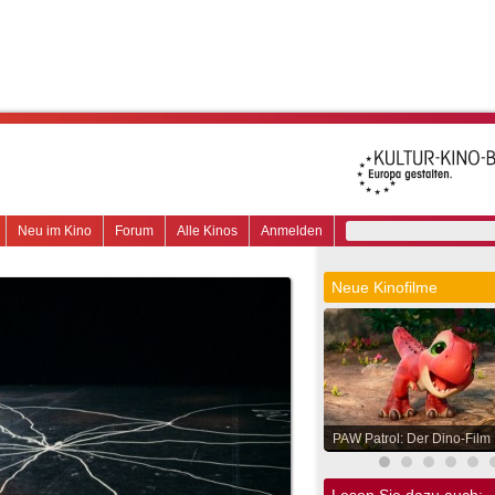
Neu im Kino
Forum
Alle Kinos
Anmelden
Neue Kinofilme
PAW Patrol: Der Dino-Film
Lesen Sie dazu auch: