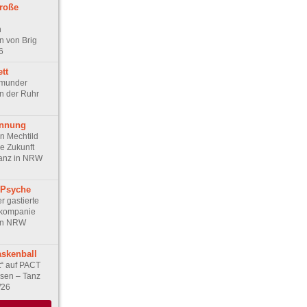
roße
n
 von Brig
6
ett
tmunder
an der Ruhr
annung
n Mechtild
e Zukunft
Tanz in NRW
 Psyche
r gastierte
zkompanie
 in NRW
skenball
t“ auf PACT
ssen – Tanz
/26