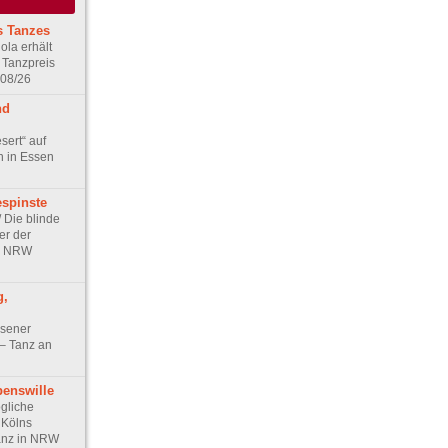
s Tanzes
ola erhält
 Tanzpreis
 08/26
nd
sert“ auf
n in Essen
espinste
/ Die blinde
er der
in NRW
g,
ssener
 – Tanz an
benswille
ögliche
r Kölns
anz in NRW