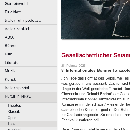
Gemeinwohl
Flugblatt.
trailer-ruhr podcast.
trailer zahl-ich.
ABO.
Bühne.
Film.
Gesellschaftlicher Seis
Literatur.
28. Februar 2023
8. Internationales Bonner Tanzsolo
Musik.
„Ich liebe das Format des Solos, weil 
Kunst.
was gerade in uns passiert. Das ist wichti
trailer spezial.
Dinge in der Welt geschehen“, meint Da
Giovanola und Rainald Endraß der Coc
Kultur in NRW.
Internationale Bonner Tanzsolofestival i
Kompanie mit dem „Faust“ – einer der b
Theater.
darstellenden Künste – geehrt. Der Ruh
Klassik.
für Gastspielangebote. So entschied ma
Oper.
Festival kuratieren soll.
Tanz.
Dem Programm stellte sie mit dem Motto 
Musical.