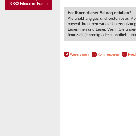
3.883 Filmen im Forum
Hat Ihnen dieser Beitrag gefallen?
Als unabhängiges und kostenloses M
paywall brauchen wir die Unterstützun
Leserinnen und Leser. Wenn Sie unse
finanziell (einmalig oder monatlich) unt
Weitersagen
Kommentieren
Feed