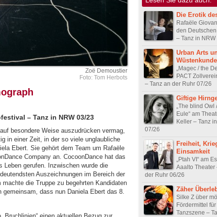
Die Erotik de
Rafaële Giovan
den Deutschen
– Tanz in NRW
Urban Arts u
Wüstenkunde
„Magec / the De
Zoë Demoustier
PACT Zollverei
Foto: Tom Herbots
– Tanz an der Ruhr 07/26
mograph
Giftige Hirng
„The blind Owl 
Eule“ am Theat
festival – Tanz in NRW 03/23
Keller – Tanz 
07/26
es auf besondere Weise auszudrücken vermag,
g in einer Zeit, in der so viele unglaubliche
Freiheit, Krie
niela Ebert. Sie gehört dem Team um Rafaële
Einsamkeit
oonDance Company an. CocoonDance hat das
„Ptah VI“ am E
ns Leben gerufen. Inzwischen wurde die
Aaalto Theater
edeutendsten Auszeichnungen im Bereich der
der Ruhr 06/26
m machte die Truppe zu begehrten Kandidaten
Zäher Überle
n gemeinsam, dass nun Daniela Ebert das 8.
Silke Z über m
Fördermittel fü
Tanzszene – T
„Bruchlinien“ einen aktuellen Bezug zur