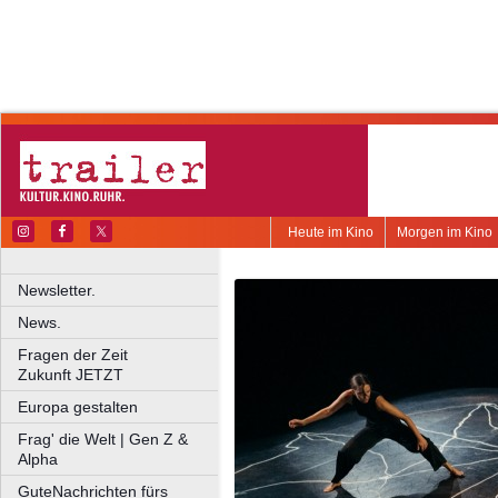
Heute im Kino
Morgen im Kino
Newsletter.
News.
Fragen der Zeit
Zukunft JETZT
Europa gestalten
Frag' die Welt | Gen Z &
Alpha
GuteNachrichten fürs