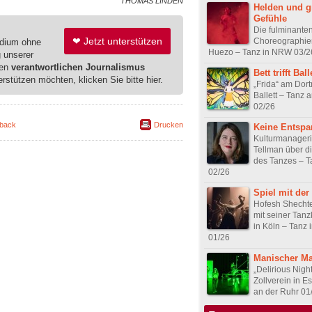
THOMAS LINDEN
Helden und g
Gefühle
Die fulminante
❤ Jetzt unterstützen
Choreographien
edium ohne
Huezo – Tanz in NRW 03/2
g unserer
ren
verantwortlichen Journalismus
Bett trifft Ball
erstützen möchten, klicken Sie bitte hier.
„Frida“ am Dor
Ballett – Tanz 
02/26
back
Drucken
Keine Entsp
Kulturmanageri
Tellman über di
des Tanzes – 
02/26
Spiel mit der
Hofesh Shechte
mit seiner Tan
in Köln – Tanz
01/26
Manischer Ma
„Delirious Nigh
Zollverein in E
an der Ruhr 01