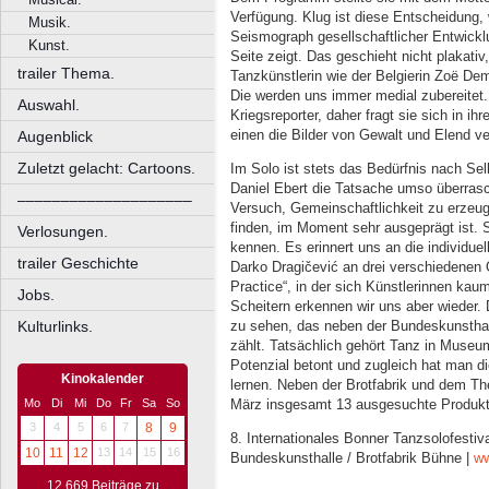
Verfügung. Klug ist diese Entscheidung, 
Musik.
Seismograph gesellschaftlicher Entwicklu
Kunst.
Seite zeigt. Das geschieht nicht plakati
trailer Thema.
Tanzkünstlerin wie der Belgierin Zoë Dem
Die werden uns immer medial zubereitet
Auswahl.
Kriegsreporter, daher fragt sie sich in ih
einen die Bilder von Gewalt und Elend v
Augenblick
Zuletzt gelacht: Cartoons.
Im Solo ist stets das Bedürfnis nach Selb
Daniel Ebert die Tatsache umso überras
––––––––––––––––––––
Versuch, Gemeinschaftlichkeit zu erzeuge
finden, im Moment sehr ausgeprägt ist. 
Verlosungen.
kennen. Es erinnert uns an die individuel
trailer Geschichte
Darko Dragičević an drei verschiedenen
Practice“, in der sich Künstlerinnen kau
Jobs.
Scheitern erkennen wir uns aber wieder
zu sehen, das neben der Bundeskunsthal
Kulturlinks.
zählt. Tatsächlich gehört Tanz in Museum
Potenzial betont und zugleich hat man
Kinokalender
lernen. Neben der Brotfabrik und dem Th
März insgesamt 13 ausgesuchte Produkt
Mo
Di
Mi
Do
Fr
Sa
So
3
4
5
6
7
8
9
8. Internationales Bonner Tanzsolofestival
10
11
12
13
14
15
16
Bundeskunsthalle / Brotfabrik Bühne |
ww
12.669 Beiträge zu