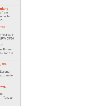
nfang
et“ am
nd – Tanz
/26
rren
 Festival in
 NRW 05/26
ff
les Bonner
l – Tanz in
, drei
 Essener
 Tanz an der
ung,
am
– Tanz an