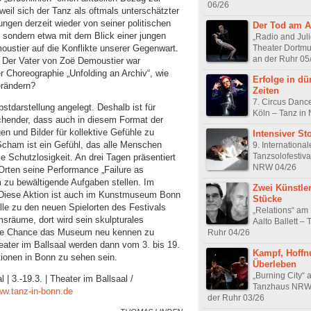
06/26
weil sich der Tanz als oftmals unterschätzter
ngen derzeit wieder von seiner politischen
Der Tod am A
v, sondern etwa mit dem Blick einer jungen
„Radio and Juli
oustier auf die Konflikte unserer Gegenwart.
Theater Dortmu
an der Ruhr 05
. Der Vater von Zoë Demoustier war
rer Choreographie „Unfolding an Archiv“, wie
Erfolge in dü
erändern?
Zeiten
7. Circus Dance
stdarstellung angelegt. Deshalb ist für
Köln – Tanz in
chender, dass auch in diesem Format der
n und Bilder für kollektive Gefühle zu
Intensiver Sto
Scham ist ein Gefühl, das alle Menschen
9. Internationa
Tanzsolofestiva
le Schutzlosigkeit. An drei Tagen präsentiert
NRW 04/26
 Orten seine Performance „Failure as
m zu bewältigende Aufgaben stellen. Im
Zwei Künstler
. Diese Aktion ist auch im Kunstmuseum Bonn
Stücke
le zu den neuen Spielorten des Festivals
„Relations“ am
sräume, dort wird sein skulpturales
Aalto Ballett –
 die Chance das Museum neu kennen zu
Ruhr 04/26
eater im Ballsaal werden dann vom 3. bis 19.
Kampf, Hoffn
ionen in Bonn zu sehen sein.
Überleben
„Burning City“ 
 | 3.-19.3. | Theater im Ballsaal /
Tanzhaus NRW 
w.tanz-in-bonn.de
der Ruhr 03/26