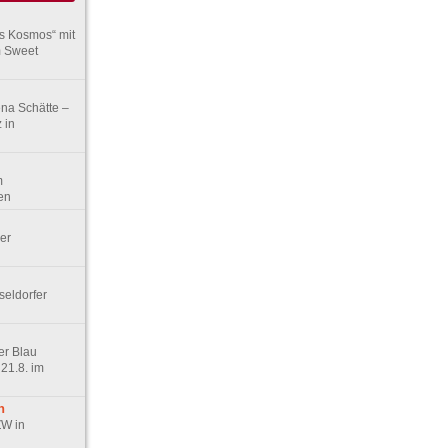
rs Kosmos“ mit
m Sweet
ena Schätte –
 in
m
en
er
seldorfer
er Blau
21.8. im
n
ZW in