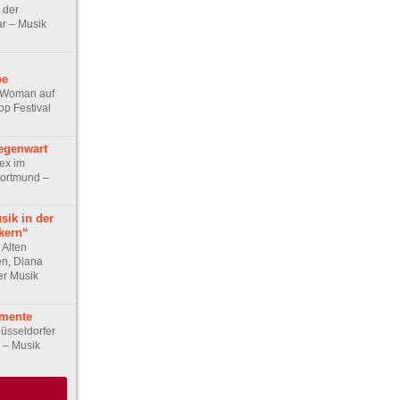
 der
r – Musik
be
e Woman auf
p Festival
egenwart
ex im
Dortmund –
sik in der
kern“
 Alten
n, Diana
er Musik
mente
üsseldorfer
r – Musik