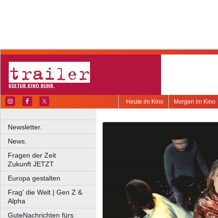
Heute im Kino
Morgen im Kino
Newsletter.
News.
Fragen der Zeit
Zukunft JETZT
Europa gestalten
Frag' die Welt | Gen Z &
Alpha
GuteNachrichten fürs