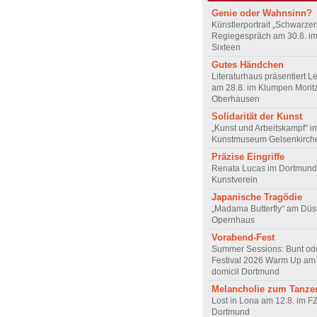
Genie oder Wahnsinn?
Künstlerportrait „Schwarze
Regiegespräch am 30.8. i
Sixteen
Gutes Händchen
Literaturhaus präsentiert L
am 28.8. im Klumpen Moritz
Oberhausen
Solidarität der Kunst
„Kunst und Arbeitskampf“ i
Kunstmuseum Gelsenkirch
Präzise Eingriffe
Renata Lucas im Dortmund
Kunstverein
Japanische Tragödie
„Madama Butterfly“ am Düs
Opernhaus
Vorabend-Fest
Summer Sessions: Bunt od
Festival 2026 Warm Up am 
domicil Dortmund
Melancholie zum Tanze
Lost in Lona am 12.8. im F
Dortmund