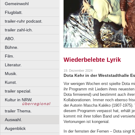
Gemeinwohl
Flugblatt.
trailer-ruhr podcast.
trailer zahl-ich.
ABO.
Bühne.
Film.
Wiederbelebte Lyrik
Literatur.
19. Dezember 2024
Musik.
Dota Kehr in der Weststadthalle E
Kunst.
Vor wenigen Wochen erst spielte Dota mi
ihr Programm mit Liedern ihres neuesten
trailer spezial.
Dota firmierend) und bestimmt auch ihrer
Kultur in NRW.
Kollaborationen. Immer noch ebenso frisc
der Autorin Mascha Kaléko (1907-1975). W
trailer Thema.
diesem Programm verpasst hat, erhält je
kommt mit ihrer tollen Band und versier
Auswahl.
Vertonungen ist kongenial.
Augenblick
In der fernsten der Fernen – Dota singt K