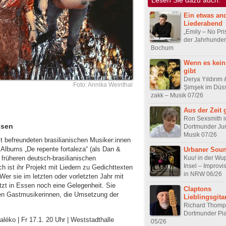
Ein etwas an
Liederabend
„Emily – No Pri
der Jahrhunder
Bochum
Wenn es kei
gibt
Derya Yıldırım
Foto: Annika Weinthal
Şimşek im Düss
zakk – Musik 07/26
Aus der Zeit 
Ron Sexsmith 
ssen
Dortmunder Ju
Musik 07/26
t befreundeten brasilianischen Musiker:innen
 Albums „De repente fortaleza“ (als Dan &
Urbaner Sou
Kuu! in der Wu
 früheren deutsch-brasilianischen
Insel – Improvi
h ist ihr Projekt mit Liedern zu Gedichttexten
in NRW 06/26
er sie im letzten oder vorletzten Jahr mit
tzt in Essen noch eine Gelegenheit. Sie
Claptons
ten Gastmusikerinnen, die Umsetzung der
Lieblingsgitar
Richard Thomp
Dortmunder Pi
aléko | Fr 17.1. 20 Uhr | Weststadthalle
05/26