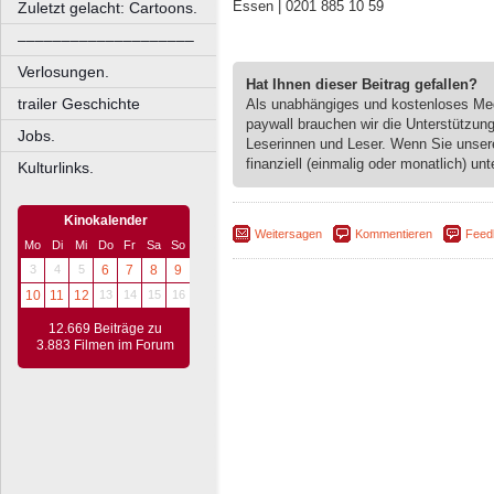
Essen | 0201 885 10 59
Zuletzt gelacht: Cartoons.
––––––––––––––––––––
Verlosungen.
Hat Ihnen dieser Beitrag gefallen?
trailer Geschichte
Als unabhängiges und kostenloses M
paywall brauchen wir die Unterstützun
Jobs.
Leserinnen und Leser. Wenn Sie unse
finanziell (einmalig oder monatlich) unt
Kulturlinks.
Kinokalender
Weitersagen
Kommentieren
Feed
Mo
Di
Mi
Do
Fr
Sa
So
3
4
5
6
7
8
9
10
11
12
13
14
15
16
12.669 Beiträge zu
3.883 Filmen im Forum