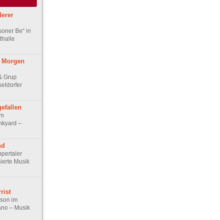
derer
soner Be“ in
thalle
n Morgen
 & Grup
eldorfer
gefallen
im
nkyard –
nd
ppertaler
sierte Musik
rist
son im
ano – Musik