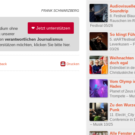
Audiovisuelle
Soundtrip
FRANK SCHWARZBERG
8. Festival Bla
Rauschen im R
Festival 05/26
❤ Jetzt unterstützen
edium ohne
g unserer
So klingt Füh
ren
verantwortlichen Journalismus
5. stARTfestival
Leverkusen – F
erstützen möchten, klicken Sie bitte hier.
03/26
Weihnachten 
doch egal
back
Drucken
Erdmöbel in de
Christuskirche
Vom Olymp i
Hades
Planet of Zeus
Trompete – Mus
Zu den Wurze
Punk
11. Electri_City
Conference in 
– Musik 10/25
Alle Fenster 