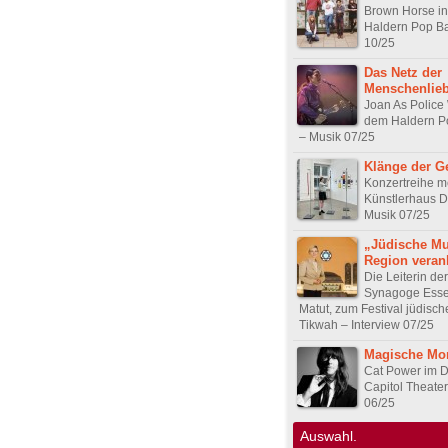
Brown Horse in
Haldern Pop Ba
10/25
Das Netz der
Menschenlie
Joan As Polic
dem Haldern Po
– Musik 07/25
Klänge der G
Konzertreihe m
Künstlerhaus 
Musik 07/25
„Jüdische Mu
Region veran
Die Leiterin der
Synagoge Esse
Matut, zum Festival jüdisch
Tikwah – Interview 07/25
Magische Mo
Cat Power im D
Capitol Theate
06/25
Auswahl.