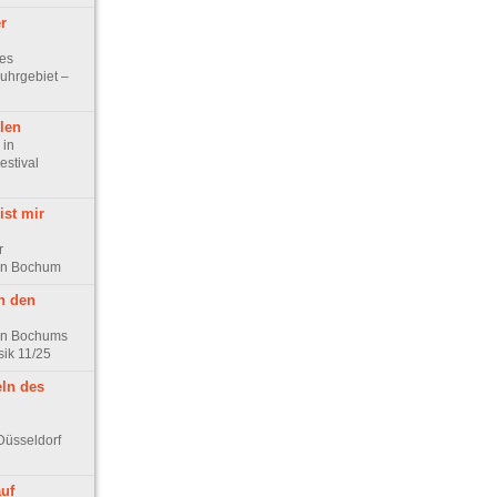
r
ues
uhrgebiet –
len
 in
estival
ist mir
r
 in Bochum
n den
 in Bochums
ik 11/25
ln des
Düsseldorf
auf