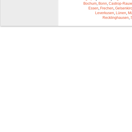
Bochum
,
Bonn
,
Castrop-Raux
Essen
,
Frechen
,
Gelsenkir
Leverkusen
,
Lünen
,
Mü
Recklinghausen
,