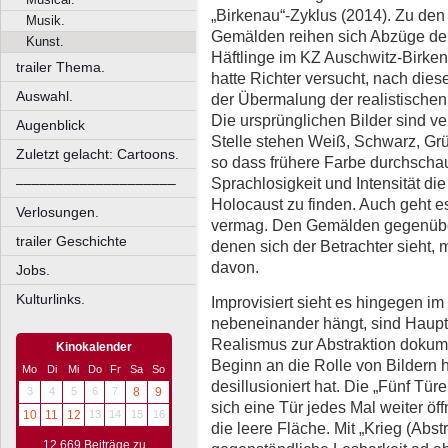
„Birkenau“-Zyklus (2014). Zu den
Musik.
Gemälden reihen sich Abzüge der 
Kunst.
Häftlinge im KZ Auschwitz-Birke
trailer Thema.
hatte Richter versucht, nach dies
Auswahl.
der Übermalung der realistische
Die ursprünglichen Bilder sind v
Augenblick
Stelle stehen Weiß, Schwarz, Gr
Zuletzt gelacht: Cartoons.
so dass frühere Farbe durchschau
Sprachlosigkeit und Intensität die
––––––––––––––––––––
Holocaust zu finden. Auch geht 
Verlosungen.
vermag. Den Gemälden gegenüber
trailer Geschichte
denen sich der Betrachter sieht, m
davon.
Jobs.
Kulturlinks.
Improvisiert sieht es hingegen 
nebeneinander hängt, sind Haup
Realismus zur Abstraktion dokum
Kinokalender
Beginn an die Rolle von Bildern h
Mo
Di
Mi
Do
Fr
Sa
So
desillusioniert hat. Die „Fünf Tü
3
4
5
6
7
8
9
sich eine Tür jedes Mal weiter öff
10
11
12
13
14
15
16
die leere Fläche. Mit „Krieg (Abstr
12.669 Beiträge zu