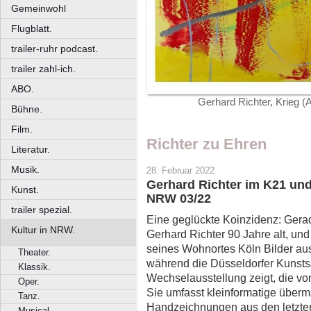
Gemeinwohl
Flugblatt.
trailer-ruhr podcast.
trailer zahl-ich.
ABO.
Gerhard Richter, Krieg (
Bühne.
Film.
Richter zu Ehren
Literatur.
Musik.
28. Februar 2022
Gerhard Richter im K21 un
Kunst.
NRW 03/22
trailer spezial.
Eine geglückte Koinzidenz: Gera
Kultur in NRW.
Gerhard Richter 90 Jahre alt, u
seines Wohnortes Köln Bilder a
Theater.
während die Düsseldorfer Kunst
Klassik.
Wechselausstellung zeigt, die von
Oper.
Sie umfasst kleinformatige überm
Tanz.
Handzeichnungen aus den letzten
Musical.