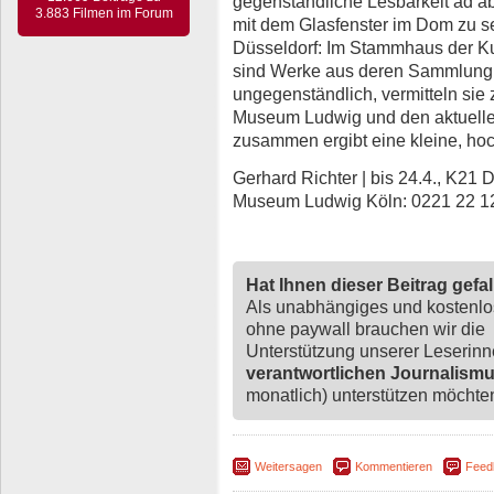
gegenständliche Lesbarkeit ad a
3.883 Filmen im Forum
mit dem Glasfenster im Dom zu s
Düsseldorf: Im Stammhaus der 
sind Werke aus deren Sammlung a
ungegenständlich, vermitteln si
Museum Ludwig und den aktuellen
zusammen ergibt eine kleine, ho
Gerhard Richter | bis 24.4., K21 D
Museum Ludwig Köln: 0221 22 1
Hat Ihnen dieser Beitrag gefa
Als unabhängiges und kostenl
ohne paywall brauchen wir die
Unterstützung unserer Leserin
verantwortlichen Journalism
monatlich) unterstützen möchten,
Weitersagen
Kommentieren
Feed