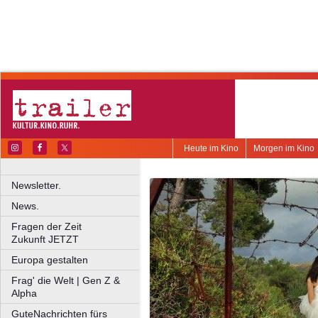
Heute im Kino
Morgen im Kino
Newsletter.
News.
Fragen der Zeit
Zukunft JETZT
Europa gestalten
Frag' die Welt | Gen Z &
Alpha
GuteNachrichten fürs