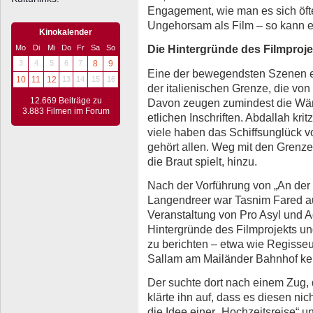
Engagement, wie man es sich öfte
Ungehorsam als Film – so kann e
Kinokalender
Die Hintergründe des Filmproje
Mo
Di
Mi
Do
Fr
Sa
So
3
4
5
6
7
8
9
Eine der bewegendsten Szenen e
10
11
12
13
14
15
16
der italienischen Grenze, die von 
12.669 Beiträge zu
Davon zeugen zumindest die Wän
3.883 Filmen im Forum
etlichen Inschriften. Abdallah kri
viele haben das Schiffsunglück 
gehört allen. Weg mit den Grenzen
die Braut spielt, hinzu.
Nach der Vorführung von „An der 
Langendreer war Tasnim Fared au
Veranstaltung von Pro Asyl und A
Hintergründe des Filmprojekts und
zu berichten – etwa wie Regisseu
Sallam am Mailänder Bahnhof ken
Der suchte dort nach einem Zug, 
klärte ihn auf, dass es diesen ni
die Idee einer „Hochzeitsreise“ 