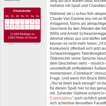
lang auf sich warten lässt, kurzw
mühelos mit Spaß und Charakter.
Kinokalender
Während Jet Li schon früh abspri
Mo
Di
Mi
Do
Fr
Sa
So
Claude Van Damme neu mit an Bo
3
4
5
6
7
8
9
Antagonist, Norris als allmächtiger
10
11
12
13
14
15
16
Geschenk für den Ältesten der Alt
Willis und Arnold Schwarzenegge
12.669 Beiträge zu
3.883 Filmen im Forum
diesmal etwas aus und dürfen tatk
können es nicht mehr hören: „I’ll 
Konkurrenz offenbart sich jetzt a
Schwarzeneggers Talentlosigkeit:
Österreicher seine Sprüche herunt
dem Geschehen steht – misslich e
unvorteilhaft zerfleddertes Äußeres
momentanen „Comeback“-Versuch 
Frage. Und wenn ihm Bruce Willi
„You’ve been back enough“ ist das
für diesen Spaß hier ist das genu
mit. Sylvester Stallone scheint in
Expendables
“ auch sichtlich gea
sich scheinbar denselben Facelif