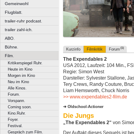
Gemeinwohl
Flugblatt.
trailer-ruhr podcast.
trailer zahl-ich.
ABO.
Bühne.
(1)
Kurzinfo
Filmkritik
Forum
Film.
The Expendables 2
Kritikerspiegel Ruhr.
USA 2012, Laufzeit: 104 Min., F
Heute im Kino
Regie: Simon West
Morgen im Kino
Darsteller: Sylvester Stallone, J
Neu im Kino
Tery Crews, Randy Couture, Bruc
Alle Kinos.
Liam Hemsworth, Chuck Norris
Forum.
>> www.expendables2-film.de
Vorspann.
Oldschool-Actioner
Coming soon.
Kino.Ruhr.
Die Jungs
Foyer.
„The Expendables 2“
von Simo
Festival.
Gespräch zum Film.
Der Auftakt dieses Sequels ist be