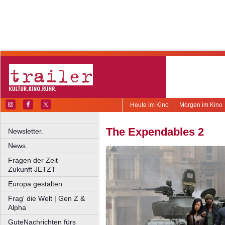
Heute im Kino
Morgen im Kino
The Expendables 2
Newsletter.
News.
Fragen der Zeit
Zukunft JETZT
Europa gestalten
Frag' die Welt | Gen Z &
Alpha
GuteNachrichten fürs