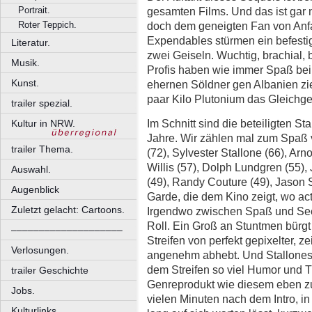
Portrait.
gesamten Films. Und das ist gar 
Roter Teppich.
doch dem geneigten Fan von Anfa
Expendables stürmen ein befestig
Literatur.
zwei Geiseln. Wuchtig, brachial, b
Musik.
Profis haben wie immer Spaß bei 
Kunst.
ehernen Söldner gen Albanien zieh
paar Kilo Plutonium das Gleichge
trailer spezial.
Im Schnitt sind die beteiligten St
Kultur in NRW.
Jahre. Wir zählen mal zum Spaß 
trailer Thema.
(72), Sylvester Stallone (66), Ar
Willis (57), Dolph Lundgren (55)
Auswahl.
(49), Randy Couture (49), Jason S
Augenblick
Garde, die dem Kino zeigt, wo a
Zuletzt gelacht: Cartoons.
Irgendwo zwischen Spaß und See
Roll. Ein Groß an Stuntmen bürgt
––––––––––––––––––––
Streifen von perfekt gepixelter, 
Verlosungen.
angenehm abhebt. Und Stallones 
dem Streifen so viel Humor und T
trailer Geschichte
Genreprodukt wie diesem eben z
Jobs.
vielen Minuten nach dem Intro, i
Kulturlinks.