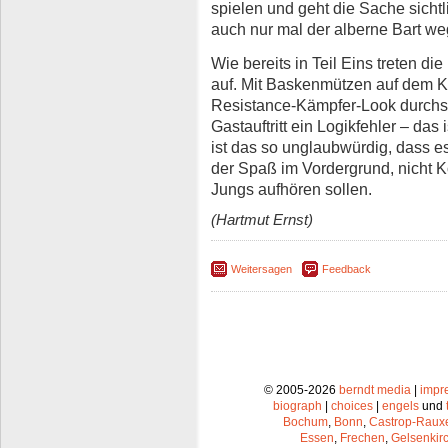
spielen und geht die Sache sichtl
auch nur mal der alberne Bart we
Wie bereits in Teil Eins treten di
auf. Mit Baskenmützen auf dem Ko
Resistance-Kämpfer-Look durchs 
Gastauftritt ein Logikfehler – das
ist das so unglaubwürdig, dass es v
der Spaß im Vordergrund, nicht Ko
Jungs aufhören sollen.
(Hartmut Ernst)
Weitersagen
Feedback
© 2005-2026
berndt media
|
impr
biograph
|
choices
|
engels
und
Bochum
,
Bonn
,
Castrop-Raux
Essen
,
Frechen
,
Gelsenkir