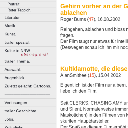
Portrait.
Gehirn vorher an der 
Roter Teppich.
ablachen
Literatur.
Roger Burns (
47
), 16.08.2002
Musik.
Reingehen, ablachen und bloss ni
Kunst.
fragen.
Der Film taugt nur etwas für Intel
trailer spezial.
(Deswegen schau ich ihn mir noc
Kultur in NRW.
trailer Thema.
Kultklamotte, die dies
Auswahl.
AlanSmithee (
15
), 15.04.2002
Augenblick
Eigentlich ist der Film nur albern
Zuletzt gelacht: Cartoons.
liebe ich den Film.
––––––––––––––––––––
Verlosungen.
Seit CLERKS, CHASING AMY und
und Silent. Normalerweise immer 
trailer Geschichte
Maskottchen) in den Filmen von K
Jobs.
skurilen Hauptdarsteller.
Der Spaß an diesem Film erhöht 
Kulturlinks.