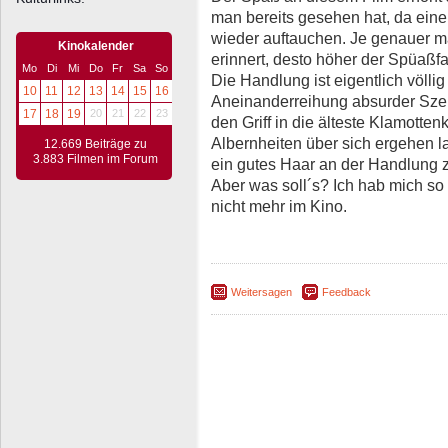
man bereits gesehen hat, da ein
wieder auftauchen. Je genauer ma
Kinokalender
erinnert, desto höher der Spüaßfa
Mo
Di
Mi
Do
Fr
Sa
So
Die Handlung ist eigentlich völlig
10
11
12
13
14
15
16
Aneinanderreihung absurder Szen
17
18
19
20
21
22
23
den Griff in die älteste Klamotte
Albernheiten über sich ergehen las
12.669 Beiträge zu
3.883 Filmen im Forum
ein gutes Haar an der Handlung z
Aber was soll´s? Ich hab mich so
nicht mehr im Kino.
Weitersagen
Feedback