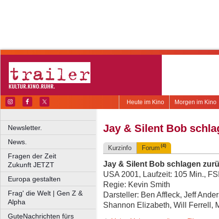
Heute im Kino
Morgen im Kino
Jay & Silent Bob schl
Newsletter.
News.
(4)
Kurzinfo
Forum
Fragen der Zeit
Jay & Silent Bob schlagen zur
Zukunft JETZT
USA 2001, Laufzeit: 105 Min., F
Europa gestalten
Regie: Kevin Smith
Frag' die Welt | Gen Z &
Darsteller: Ben Affleck, Jeff And
Alpha
Shannon Elizabeth, Will Ferrell, M
GuteNachrichten fürs