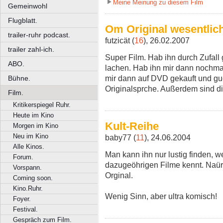
Meine Meinung zu diesem Film
Gemeinwohl
Flugblatt.
Om Original wesentlic
trailer-ruhr podcast.
futzicät (
16
), 26.02.2007
trailer zahl-ich.
Super Film. Hab ihn durch Zufall
ABO.
lachen. Hab ihn mir dann nochm
mir dann auf DVD gekauft und guc
Bühne.
Originalsprche. Außerdem sind d
Film.
Kritikerspiegel Ruhr.
Heute im Kino
Kult-Reihe
Morgen im Kino
Neu im Kino
baby77 (
11
), 24.06.2004
Alle Kinos.
Man kann ihn nur lustig finden, 
Forum.
dazugeöhrigen Filme kennt. Naürli
Vorspann.
Orginal.
Coming soon.
Kino.Ruhr.
Wenig Sinn, aber ultra komisch!
Foyer.
Festival.
Gespräch zum Film.