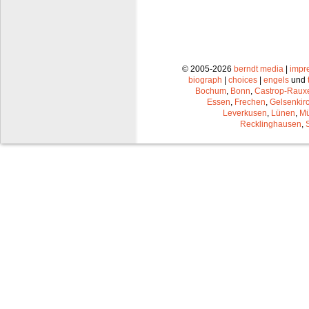
© 2005-2026
berndt media
|
impr
biograph
|
choices
|
engels
und
Bochum
,
Bonn
,
Castrop-Raux
Essen
,
Frechen
,
Gelsenkir
Leverkusen
,
Lünen
,
Mü
Recklinghausen
,