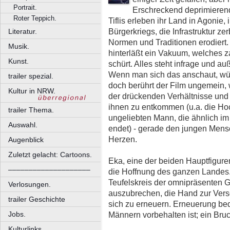
Portrait.
Erschreckend deprimierend
Roter Teppich.
Tiflis erleben ihr Land in Agonie, 
Bürgerkriegs, die Infrastruktur zer
Literatur.
Normen und Traditionen erodiert. 
Musik.
hinterläßt ein Vakuum, welches za
Kunst.
schürt. Alles steht infrage und 
Wenn man sich das anschaut, wü
trailer spezial.
doch berührt der Film ungemein, w
Kultur in NRW.
der drückenden Verhältnisse und 
ihnen zu entkommen (u.a. die Ho
trailer Thema.
ungeliebten Mann, die ähnlich im 
Auswahl.
endet) - gerade den jungen Mens
Herzen.
Augenblick
Zuletzt gelacht: Cartoons.
Eka, eine der beiden Hauptfiguren
––––––––––––––––––––
die Hoffnung des ganzen Landes
Teufelskreis der omnipräsenten 
Verlosungen.
auszubrechen, die Hand zur Vers
trailer Geschichte
sich zu erneuern. Erneuerung bed
Männern vorbehalten ist; ein Bruc
Jobs.
Kulturlinks.