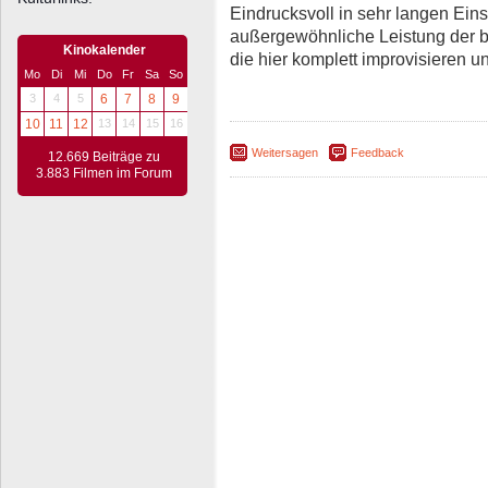
Eindrucksvoll in sehr langen Eins
außergewöhnliche Leistung der b
Kinokalender
die hier komplett improvisieren u
Mo
Di
Mi
Do
Fr
Sa
So
3
4
5
6
7
8
9
10
11
12
13
14
15
16
Weitersagen
Feedback
12.669 Beiträge zu
3.883 Filmen im Forum