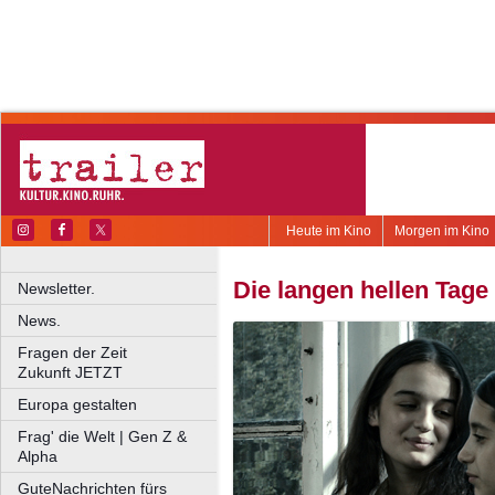
Heute im Kino
Morgen im Kino
Die langen hellen Tage
Newsletter.
News.
Fragen der Zeit
Zukunft JETZT
Europa gestalten
Frag' die Welt | Gen Z &
Alpha
GuteNachrichten fürs