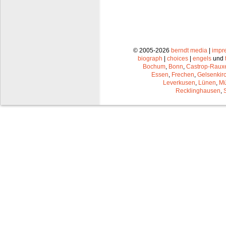
© 2005-2026
berndt media
|
impr
biograph
|
choices
|
engels
und
Bochum
,
Bonn
,
Castrop-Raux
Essen
,
Frechen
,
Gelsenkir
Leverkusen
,
Lünen
,
Mü
Recklinghausen
,