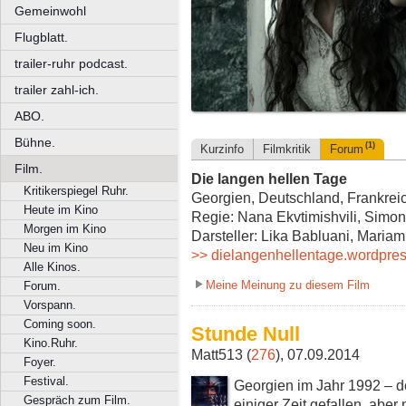
Gemeinwohl
Flugblatt.
trailer-ruhr podcast.
trailer zahl-ich.
ABO.
Bühne.
(1)
Kurzinfo
Filmkritik
Forum
Film.
Die langen hellen Tage
Kritikerspiegel Ruhr.
Georgien, Deutschland, Frankreic
Heute im Kino
Regie: Nana Ekvtimishvili, Simo
Morgen im Kino
Darsteller: Lika Babluani, Maria
Neu im Kino
>> dielangenhellentage.wordpre
Alle Kinos.
Meine Meinung zu diesem Film
Forum.
Vorspann.
Coming soon.
Stunde Null
Kino.Ruhr.
Matt513 (
276
), 07.09.2014
Foyer.
Festival.
Georgien im Jahr 1992 – de
Gespräch zum Film.
einiger Zeit gefallen, aber