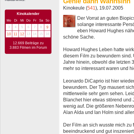
Genie dann Wahnsinn
Kinokeule (
541
), 19.07.2005
Kinokalender
Der Vorrat an guten Biopic
Mo
Di
Mi
Do
Fr
Sa
So
solange interessante Pers
3
4
5
6
7
8
9
eben Howard Hughes näher
10
11
12
13
14
15
16
schöne Sache.
12.669 Beiträge zu
3.883 Filmen im Forum
Howard Hughes Leben hatte wirkli
diesem Film zu bewundern sind. U
Jahre hinein, obwohl die letzten
mehr so interessant waren und hie
Leonardo DiCaprio ist hier wieder
bewundern. Der Typ mausert sich
mittlerweile sehr gern sehen. Lei
Blanchet hier etwas störend und Ju
wenig auf. Die größeren Nebenrol
Alan Alda und Ian Holm sind alle
Der Film an sich wusste mich zu fe
beeindruckend und gut inszeniert