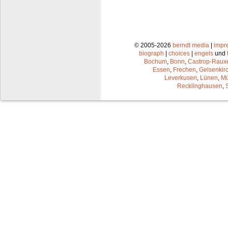
© 2005-2026
berndt media
|
impr
biograph
|
choices
|
engels
und
Bochum
,
Bonn
,
Castrop-Raux
Essen
,
Frechen
,
Gelsenkir
Leverkusen
,
Lünen
,
Mü
Recklinghausen
,