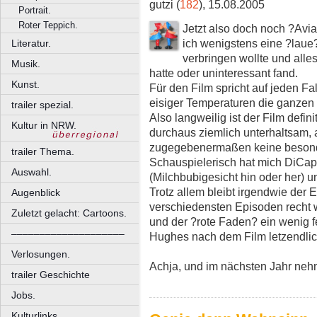
gutzi (
182
), 15.08.2005
Portrait.
Roter Teppich.
Jetzt also doch noch ?Aviat
ich wenigstens eine ?lau
Literatur.
verbringen wollte und all
Musik.
hatte oder uninteressant fand.
Kunst.
Für den Film spricht auf jeden Fal
eisiger Temperaturen die ganzen
trailer spezial.
Also langweilig ist der Film definit
Kultur in NRW.
durchaus ziemlich unterhaltsam, a
zugegebenermaßen keine besond
trailer Thema.
Schauspielerisch hat mich DiCap
Auswahl.
(Milchbubigesicht hin oder her) 
Trotz allem bleibt irgendwie der E
Augenblick
verschiedensten Episoden recht w
Zuletzt gelacht: Cartoons.
und der ?rote Faden? ein wenig f
––––––––––––––––––––
Hughes nach dem Film letzendlich
Verlosungen.
Achja, und im nächsten Jahr neh
trailer Geschichte
Jobs.
Kulturlinks.