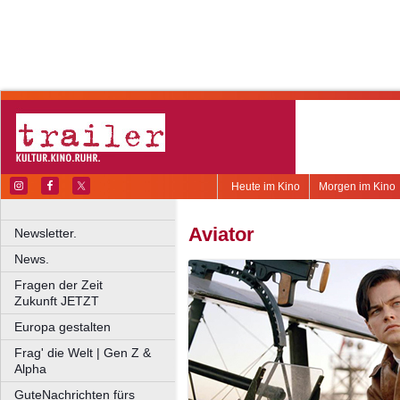
Heute im Kino
Morgen im Kino
Aviator
Newsletter.
News.
Fragen der Zeit
Zukunft JETZT
Europa gestalten
Frag' die Welt | Gen Z &
Alpha
GuteNachrichten fürs