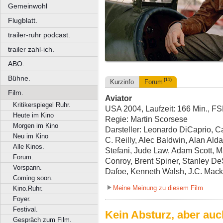
Gemeinwohl
Flugblatt.
trailer-ruhr podcast.
trailer zahl-ich.
ABO.
Bühne.
(11)
Kurzinfo
Forum
Film.
Aviator
Kritikerspiegel Ruhr.
USA 2004, Laufzeit: 166 Min., F
Heute im Kino
Regie: Martin Scorsese
Morgen im Kino
Darsteller: Leonardo DiCaprio, C
Neu im Kino
C. Reilly, Alec Baldwin, Alan Al
Alle Kinos.
Stefani, Jude Law, Adam Scott, Ma
Forum.
Conroy, Brent Spiner, Stanley D
Vorspann.
Dafoe, Kenneth Walsh, J.C. Mac
Coming soon.
Meine Meinung zu diesem Film
Kino.Ruhr.
Foyer.
Festival.
Kein Absturz, aber auc
Gespräch zum Film.