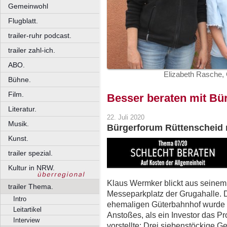
Gemeinwohl
Flugblatt.
trailer-ruhr podcast.
trailer zahl-ich.
ABO.
Elizabeth Rasche, 
Bühne.
Film.
Besser beraten mit Bür
Literatur.
22. Juli 2020
Musik.
Bürgerforum Rüttenscheid m
Kunst.
trailer spezial.
Kultur in NRW.
Klaus Wermker blickt aus seine
trailer Thema.
Messeparkplatz der Grugahalle. 
Intro
ehemaligen Güterbahnhof wurde 
Leitartikel
Anstoßes, als ein Investor das P
Interview
vorstellte: Drei siebenstöckige