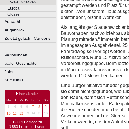
Lokale Initiativen
gestampft werden und Platz für
Europa
bieten. „Von unserem Haus ausgeh
Glosse
entstanden“, erzählt Wermker.
Auswahl.
Als langjähriger Stadtentwickler 
Augenblick
Bauvorhaben nachvollziehbar, abe
Zuletzt gelacht: Cartoons.
Planung mitreden.“ Immerhin betri
im angesagten Ausgehviertel. 2
––––––––––––––––––––
Fahrradweg soll verlegt werden. S
Verlosungen.
Rüttenscheid. Rund 15 Aktive bete
Vorbereitungsgruppe. Beim letzte
trailer Geschichte
im März dieses Jahres mussten ku
Jobs.
werden. 150 Menschen kamen.
Kulturlinks.
Eine Bürgerinitiative für oder g
sie damit nicht gegründet, wie El
Kinokalender
den Raum, damit sich Rüttensche
Mo
Di
Mi
Do
Fr
Sa
So
Minimalkonsens lautet: Partizipa
3
4
5
6
7
8
9
die Rüttenscheider:innen betrifft.
10
11
12
13
14
15
16
Anwohner:innen auf der Strecke.
Verkehrswende, die den Anteil v
12.669 Beiträge zu
3.883 Filmen im Forum
soll.