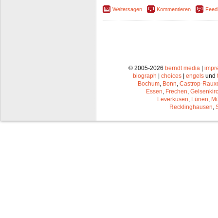
Weitersagen
Kommentieren
Feed
© 2005-2026
berndt media
|
impr
biograph
|
choices
|
engels
und
Bochum
,
Bonn
,
Castrop-Raux
Essen
,
Frechen
,
Gelsenkir
Leverkusen
,
Lünen
,
Mü
Recklinghausen
,