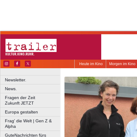
Heute im Kino
Morgen im Kino
Newsletter.
News.
Fragen der Zeit
Zukunft JETZT
Europa gestalten
Frag' die Welt | Gen Z &
Alpha
GuteNachrichten fürs