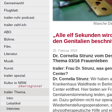
Gemeinwohl
Flugblatt.
trailer-ruhr podcast.
Manche Din
trailer zahl-ich.
ABO.
„Alle elf Sekunden wir
Bühne.
den Genitalien beschni
Film.
25. Februar 2016
Literatur.
Dr. Cornelia Strunz vom Des
Thema 03/16 Frauenleben
Musik.
trailer: Frau Dr. Strunz, was g
Kunst.
Center?
trailer spezial.
Dr. Cornelia Strunz
: Wir haben 
Kultur in NRW.
Krankenhaus Waldfriede in Berlin
Center eröffnet. Hier bieten wir F
trailer Thema.
Genitalverstümmelung leiden, ga
Intro
an. Dazu gehören nicht nur operat
Leitartikel
Wiederherstellungsoperationen, 
Interview
physiotherapeutische Hilfe und e