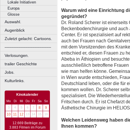
Lokale Initiativen
Europa
Warum wird eine Einrichtung di
Glosse
gegründet?
Auswahl.
Dr. Roland Scherer ist einerseits
Beckenbodenchirurgie und auch är
Augenblick
Center. Er ist spezialisiert auf r
Zuletzt gelacht: Cartoons.
auch bei Frauen nach Genitalve
mit dem Vorsitzenden des Krank
––––––––––––––––––––
entschied er, diesen Frauen zu h
Verlosungen.
Abeba in Äthiopien und besuchte
trailer Geschichte
ausschließlich betroffene Fraue
wie man helfen könne. Gemeinsa
Jobs.
in Wien wurde entschieden, Fraue
Kulturlinks.
Deutschland leben, oder die für
kommen wollen. Dr. Scherer selbst
Kinokalender
spezialisiert. Die Wiederherstell
Fritschen durch. Er ist Chefarzt d
Mo
Di
Mi
Do
Fr
Sa
So
Ästhetische Chirurgie im HELIOS
3
4
5
6
7
8
9
10
11
12
13
14
15
16
Welchen Leidensweg haben die 
12.669 Beiträge zu
Ihnen kommen?
3.883 Filmen im Forum