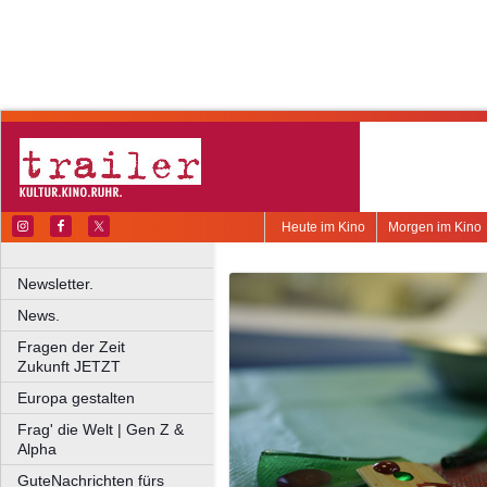
Heute im Kino
Morgen im Kino
Newsletter.
News.
Fragen der Zeit
Zukunft JETZT
Europa gestalten
Frag' die Welt | Gen Z &
Alpha
GuteNachrichten fürs