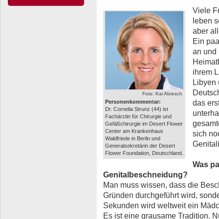
Viele F
leben s
aber al
Ein paa
an und 
Heimatl
ihrem L
Libyen 
Deutsch
Foto: Kai Abresch
das ers
Personenkommentar:
Dr. Cornelia Strunz (44) ist
unterha
Fachärztin für Chirurgie und
gesamte
Gefäßchirurgie im Desert Flower
Center am Krankenhaus
sich no
Waldfriede in Berlin und
Genital
Generalsekretärin der Desert
Flower Foundation, Deutschland.
Was pa
Genitalbeschneidung?
Man muss wissen, dass die Besch
Gründen durchgeführt wird, sonder
Sekunden wird weltweit ein Mädc
Es ist eine grausame Tradition. N