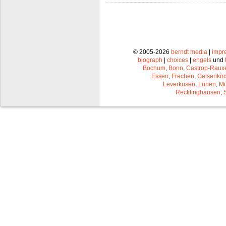
© 2005-2026
berndt media
|
impr
biograph
|
choices
|
engels
und
Bochum
,
Bonn
,
Castrop-Raux
Essen
,
Frechen
,
Gelsenkir
Leverkusen
,
Lünen
,
Mü
Recklinghausen
,