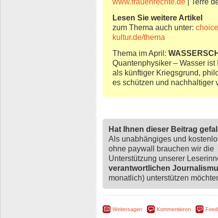
www.frauenrechte.de
| Terre 
Lesen Sie weitere Artikel
zum Thema auch unter:
choic
kultur.de/thema
Thema im April:
WASSERSC
Quantenphysiker – Wasser ist
als künftiger Kriegsgrund, phi
es schützen und nachhaltiger
Hat Ihnen dieser Beitrag gefa
Als unabhängiges und kostenl
ohne paywall brauchen wir die
Unterstützung unserer Leserin
verantwortlichen Journalism
monatlich) unterstützen möchten,
Weitersagen
Kommentieren
Feed