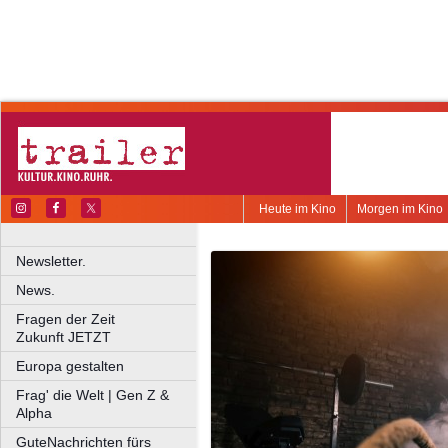
Heute im Kino
Morgen im Kino
Newsletter.
News.
Fragen der Zeit
Zukunft JETZT
Europa gestalten
Frag' die Welt | Gen Z &
Alpha
GuteNachrichten fürs