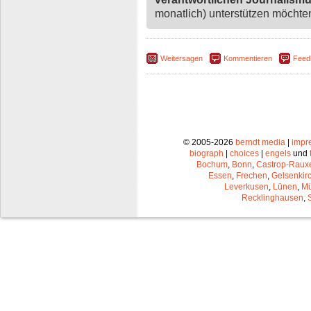
monatlich) unterstützen möchten,
Weitersagen
Kommentieren
Feed
© 2005-2026
berndt media
|
impr
biograph
|
choices
|
engels
und
Bochum
,
Bonn
,
Castrop-Raux
Essen
,
Frechen
,
Gelsenkir
Leverkusen
,
Lünen
,
Mü
Recklinghausen
,