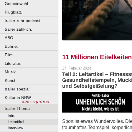
Gemeinwohl
Flugblatt.
trailer-ruhr podcast.
trailer zahl-ich.
ABO.
Bühne.
Film.
11 Millionen Eitelkeiten
Literatur.
27. Februar 2024
Musik.
Teil 2: Leitartikel – Fitnes
Gesundheitstempeln, Muckib
Kunst.
und Selbstgeißelung?
trailer spezial.
Kultur in NRW.
trailer Thema.
Intro
Sport ist etwas Wundervolles. Di
Leitartikel
traumhaftes Teamspiel, körperli
Interview