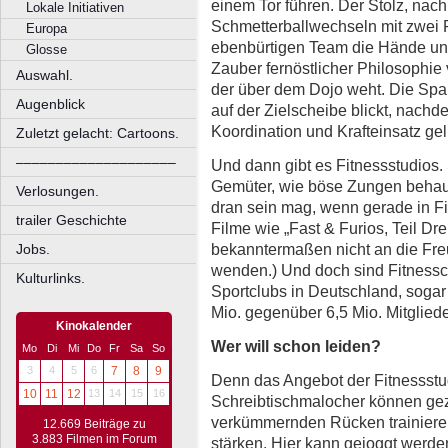
einem Tor führen. Der Stolz, nac
Lokale Initiativen
Schmetterballwechseln mit zwei 
Europa
ebenbürtigen Team die Hände unt
Glosse
Zauber fernöstlicher Philosophie
Auswahl.
der über dem Dojo weht. Die Sp
Augenblick
auf der Zielscheibe blickt, nac
Koordination und Krafteinsatz gel
Zuletzt gelacht: Cartoons.
––––––––––––––––––––
Und dann gibt es Fitnessstudios
Gemüter, wie böse Zungen behau
Verlosungen.
dran sein mag, wenn gerade in Fi
trailer Geschichte
Filme wie „Fast & Furios, Teil Dre
bekanntermaßen nicht an die Fr
Jobs.
wenden.) Und doch sind Fitnesscl
Kulturlinks.
Sportclubs in Deutschland, sogar
Mio. gegenüber 6,5 Mio. Mitgliede
Kinokalender
Wer will schon leiden?
Mo
Di
Mi
Do
Fr
Sa
So
3
4
5
6
7
8
9
Denn das Angebot der Fitnessstud
10
11
12
13
14
15
16
Schreibtischmalocher können gezi
verkümmernden Rücken trainieren
12.669 Beiträge zu
3.883 Filmen im Forum
stärken. Hier kann gejoggt werd