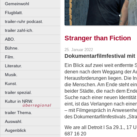
Gemeinwohl
Flugblatt.
trailer-ruhr podcast.
trailer zahl-ich.
Stranger than Fiction
ABO.
Bühne.
25. Januar 2022
Dokumentarfilmfestival mit 
Film.
Ein Blick auf zwei weit entfernte
Literatur.
denen nach dem Weggang der Aut
Musik.
Herausforderungen liegen. Die In
Kunst.
die Menschen. Am Ende steht ein
beider Städte, die nach dem Ende 
trailer spezial.
Suche nach einer neuen Identität 
Kultur in NRW.
eint, ist das Verlangen nach ein
– mit Filmgespräch in Anwesenh
trailer Thema.
des Dokumentarfilmfestivals „Stra
Auswahl.
We are all Detroit I Sa 29.1., 17
Augenblick
687 16 20