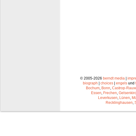
© 2005-2026
berndt media
|
impr
biograph
|
choices
|
engels
und
Bochum
,
Bonn
,
Castrop-Raux
Essen
,
Frechen
,
Gelsenkir
Leverkusen
,
Lünen
,
Mü
Recklinghausen
,