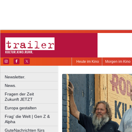
Heute im Kino
Morgen im Kino
Newsletter.
News.
Fragen der Zeit
Zukunft JETZT
Europa gestalten
Frag' die Welt | Gen Z &
Alpha
GuteNachrichten fürs