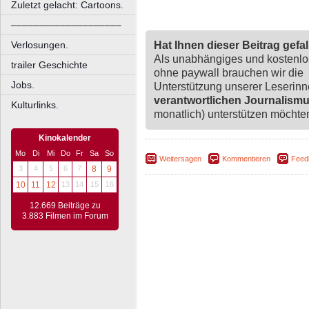
Zuletzt gelacht: Cartoons.
––––––––––––––––––––
Hat Ihnen dieser Beitrag gefa
Verlosungen.
Als unabhängiges und kostenl
trailer Geschichte
ohne paywall brauchen wir die
Jobs.
Unterstützung unserer Leserin
verantwortlichen Journalism
Kulturlinks.
monatlich) unterstützen möchten,
Kinokalender
Mo
Di
Mi
Do
Fr
Sa
So
Weitersagen
Kommentieren
Feed
3
4
5
6
7
8
9
10
11
12
13
14
15
16
12.669 Beiträge zu
3.883 Filmen im Forum