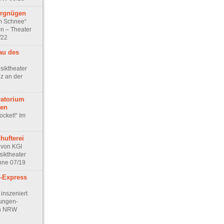
ergnügen
m Schnee“
en – Theater
/22
au des
siktheater
nz an der
atorium
pen
ocket!“ Im
hufterei
“ von KGI
siktheater
hne 07/19
-Express
inszeniert
ungen-
in NRW