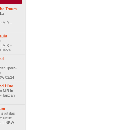
che Traum
 La
r MiR –
aubt
m
r MiR –
W 04/24
nd
ter Opern-
n
NRW 02/24
nd Hüte
am MiR in
– Tanz an
kum
etigt das
mm Neue
r in NRW