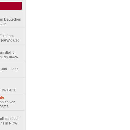
den Deutschen
8/26
 Eule“ am
in NRW 07/26
rmittel für
n NRW 06/26
 Köln – Tanz
 NRW 04/26
hle
phien von
 03/26
Tellman über
Tanz in NRW