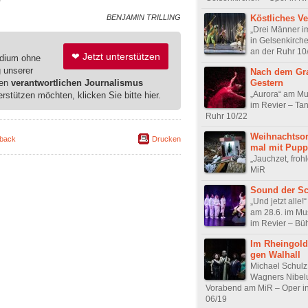
BENJAMIN TRILLING
Köstliches V
„Drei Männer i
in Gelsenkirch
an der Ruhr 10
❤ Jetzt unterstützen
edium ohne
g unserer
Nach dem Gr
ren
verantwortlichen Journalismus
Gestern
„Aurora“ am Mu
erstützen möchten, klicken Sie bitte hier.
im Revier – Ta
Ruhr 10/22
Weihnachtsor
back
Drucken
mal mit Pup
„Jauchzet, frohl
MiR
Sound der Sc
„Und jetzt alle!
am 28.6. im Mu
im Revier – Bü
Im Rheingold
gen Walhall
Michael Schulz 
Wagners Nibel
Vorabend am MiR – Oper 
06/19