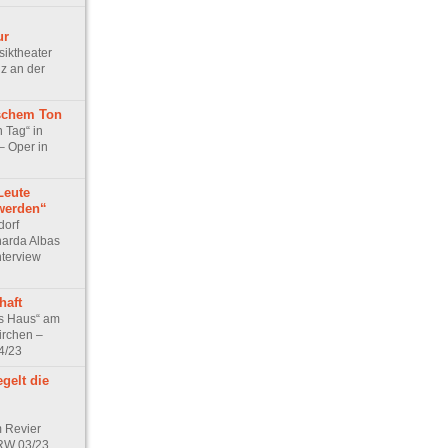
ur
iktheater
nz an der
rschem Ton
n Tag“ in
– Oper in
Leute
 werden“
dorf
narda Albas
nterview
haft
s Haus“ am
irchen –
4/23
gelt die
m Revier
NRW 03/23