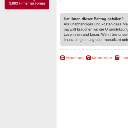
3.883 Filmen im Forum
Hat Ihnen dieser Beitrag gefallen?
Als unabhängiges und kostenloses M
paywall brauchen wir die Unterstützun
Leserinnen und Leser. Wenn Sie unse
finanziell (einmalig oder monatlich) unt
Weitersagen
Kommentieren
Feed