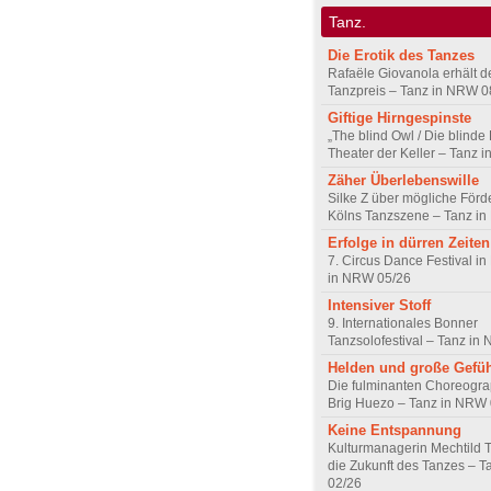
Tanz.
Die Erotik des Tanzes
Rafaële Giovanola erhält 
Tanzpreis – Tanz in NRW 0
Giftige Hirngespinste
„The blind Owl / Die blinde
Theater der Keller – Tanz 
Zäher Überlebenswille
Silke Z über mögliche Förde
Kölns Tanzszene – Tanz i
Erfolge in dürren Zeiten
7. Circus Dance Festival in
in NRW 05/26
Intensiver Stoff
9. Internationales Bonner
Tanzsolofestival – Tanz in
Helden und große Gefü
Die fulminanten Choreogra
Brig Huezo – Tanz in NRW
Keine Entspannung
Kulturmanagerin Mechtild 
die Zukunft des Tanzes – 
02/26