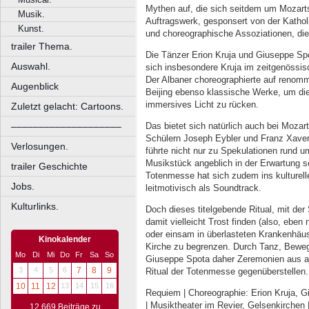
Mythen auf, die sich seitdem um Mozart
Musik.
Auftragswerk, gesponsert von der Kathol
Kunst.
und choreographische Assoziationen, di
trailer Thema.
Die Tänzer Erion Kruja und Giuseppe Sp
Auswahl.
sich insbesondere Kruja im zeitgenössis
Der Albaner choreographierte auf renom
Augenblick
Beijing ebenso klassische Werke, um die
immersives Licht zu rücken.
Zuletzt gelacht: Cartoons.
Das bietet sich natürlich auch bei Mozar
––––––––––––––––––––
Schülern Joseph Eybler und Franz Xaver
Verlosungen.
führte nicht nur zu Spekulationen rund 
Musikstück angeblich in der Erwartung s
trailer Geschichte
Totenmesse hat sich zudem ins kulturell
Jobs.
leitmotivisch als Soundtrack.
Kulturlinks.
Doch dieses titelgebende Ritual, mit d
damit vielleicht Trost finden (also, eb
oder einsam in überlasteten Krankenhäuse
Kinokalender
Kirche zu begrenzen. Durch Tanz, Bewegu
Mo
Di
Mi
Do
Fr
Sa
So
Giuseppe Spota daher Zeremonien aus and
3
4
5
6
7
8
9
Ritual der Totenmesse gegenüberstellen.
10
11
12
13
14
15
16
Requiem | Choreographie: Erion Kruja, Gi
| Musiktheater im Revier, Gelsenkirchen 
12.669 Beiträge zu