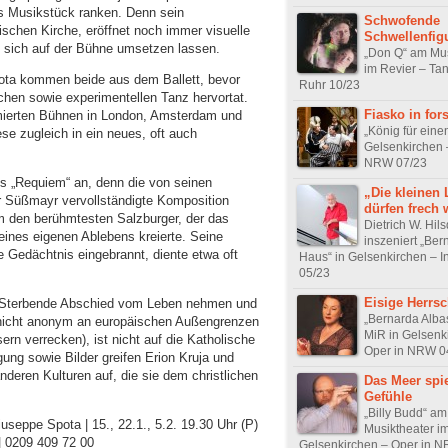
s Musikstück ranken. Denn sein
Schwofende
ischen Kirche, eröffnet noch immer visuelle
Schwellenfig
e sich auf der Bühne umsetzen lassen.
„Don Q“ am Mus
im Revier – Ta
ota kommen beide aus dem Ballett, bevor
Ruhr 10/23
chen sowie experimentellen Tanz hervortat.
Fiasko in fo
mierten Bühnen in London, Amsterdam und
„König für eine
se zugleich in ein neues, oft auch
Gelsenkirchen 
NRW 07/23
ts „Requiem“ an, denn die von seinen
„Die kleinen 
 Süßmayr vervollständigte Komposition
dürfen frech
um den berühmtesten Salzburger, der das
Dietrich W. Hils
eines eigenen Ablebens kreierte. Seine
inszeniert „Ber
e Gedächtnis eingebrannt, diente etwa oft
Haus“ in Gelsenkirchen – I
05/23
Eisige Herrsc
er Sterbende Abschied vom Leben nehmen und
„Bernarda Alba
en nicht anonym an europäischen Außengrenzen
MiR in Gelsenk
rn verrecken), ist nicht auf die Katholische
Oper in NRW 0
ng sowie Bilder greifen Erion Kruja und
eren Kulturen auf, die sie dem christlichen
Das Meer spie
Gefühle
„Billy Budd“ am
useppe Spota | 15., 22.1., 5.2. 19.30 Uhr (P)
Musiktheater i
| 0209 409 72 00
Gelsenkirchen – Oper in 