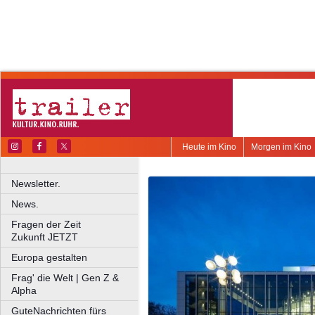
Heute im Kino
Morgen im Kino
Newsletter.
News.
Fragen der Zeit
Zukunft JETZT
Europa gestalten
Frag' die Welt | Gen Z &
Alpha
GuteNachrichten fürs