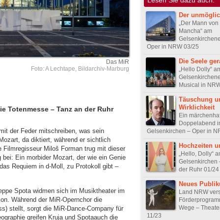
Der unmögli
„Der Mann von
Mancha“ am
Gelsenkirchene
Oper in NRW 03/25
Die Seele ger
Das MiR
Foto: A Lechtape, Bildarchiv-Marburg
„Hello Dolly“ a
Gelsenkirchene
Musical in NR
Täuschung u
Wirklichkeit
die Totenmesse – Tanz an der Ruhr
Ein märchenhaf
Doppelabend i
mit der Feder mitschreiben, was sein
Gelsenkirchen – Oper in 
ozart, da diktiert, während er sichtlich
Hochzeiten u
e Filmregisseur Miloš Forman trug mit dieser
„Hello, Dolly“ 
bei: Ein morbider Mozart, der wie ein Genie
Gelsenkirchen 
das Requiem in d-Moll, zu Protokoll gibt –
der Ruhr 01/24
Neues Publi
eppe Spota widmen sich im Musiktheater im
Land NRW verst
ion. Während der MiR-Opernchor die
Förderprogra
Wege – Theate
ss) stellt, sorgt die MiR-Dance-Company für
11/23
ographie greifen Kruja und Spotaauch die