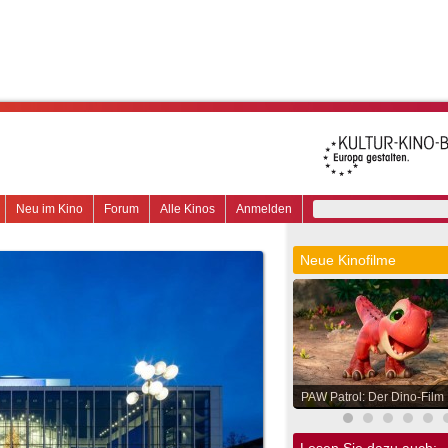
Neu im Kino
Forum
Alle Kinos
Anmelden
Neue Kinofilme
PAW Patrol: Der Dino-Film
Lesen Sie dazu auch: