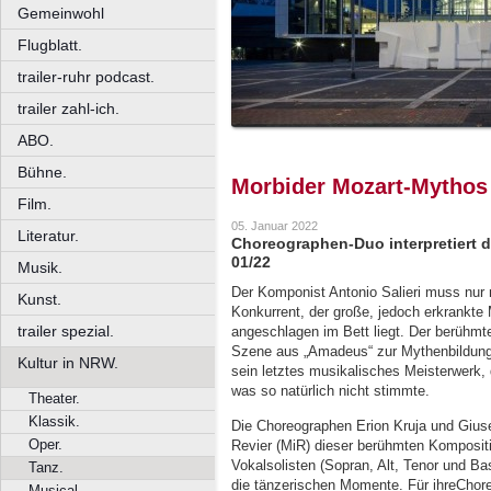
Gemeinwohl
Flugblatt.
trailer-ruhr podcast.
trailer zahl-ich.
ABO.
Bühne.
Morbider Mozart-Mythos
Film.
05. Januar 2022
Literatur.
Choreographen-Duo interpretiert 
01/22
Musik.
Der Komponist Antonio Salieri muss nur 
Kunst.
Konkurrent, der große, jedoch erkrankte M
trailer spezial.
angeschlagen im Bett liegt. Der berühmt
Szene aus „Amadeus“ zur Mythenbildung 
Kultur in NRW.
sein letztes musikalisches Meisterwerk, 
was so natürlich nicht stimmte.
Theater.
Klassik.
Die Choreographen Erion Kruja und Gius
Oper.
Revier (MiR) dieser berühmten Komposit
Vokalsolisten (Sopran, Alt, Tenor und Ba
Tanz.
die tänzerischen Momente. Für ihreChore
Musical.