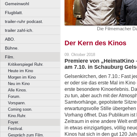
Gemeinwohl
Flugblatt.
trailer-ruhr podcast.
Die Filmemacher Da
trailer zahl-ich.
ABO.
Der Kern des Kinos
Bühne.
09. Oktober 2018
Film.
Premiere von „HeimatKino –
Kritikerspiegel Ruhr.
am 7.10. in Schauburg Gels
Heute im Kino
Gelsenkirchen, den 7.10.: Fast j
Morgen im Kino
er oder sie das erste Mal im Kin
Neu im Kino
erste besondere Kinoerlebnis. D
Alle Kinos.
zu tun, aber auch mit der Atmos
Forum.
Samtvorhänge, gepolsterte Sitzr
Vorspann.
erwartungsvolle Stille übergehen
Coming soon.
Vorhang öffnet. Das Publikum ist 
Kino.Ruhr.
Zeitraum in eine andere Welt entf
Foyer.
in etwas einzigartiges, völlig n
Festival.
Kinos hat sich in den gut 120 Ja
Gespräch zum Film.