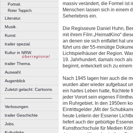
massiv verändert, die Formel ist 
Portrait.
Menschen lassen sich in einem d
Roter Teppich.
Seherlebnis ein.
Literatur.
Musik.
Die Regisseure Daniel Huhn, Ben
mit ihrem Film „HeimatKino“ die
Kunst.
an denen sie sich entfaltet hat u
trailer spezial.
führt uns der 55-minütige Dokume
Kultur in NRW.
Lichtspielhäuser der Region. Was
19. Jahrhundert, damals noch als
trailer Thema.
beginnt, entwickelt sich zu ein
Auswahl.
Nach 1945 lagen hier auch die me
Augenblick
wurden aber wieder aufgebaut un
Zuletzt gelacht: Cartoons.
ein hartes Leben hatte, flüchtete 
jeder Vorort sein eigenes Filmthe
––––––––––––––––––––
im Ruhrgebiet. In den 1950ern ko
Verlosungen.
Eintrittsgelder „Mit der Schubkar
trailer Geschichte
heute Leiterin der Essener Lichtbu
liefert auch der gebürtige Essener
Jobs.
Kunsthochschule für Medien Köln
Kulturlinks.