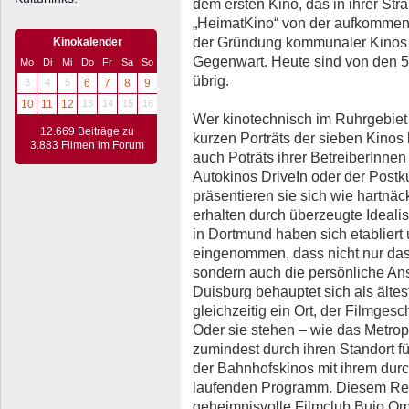
dem ersten Kino, das in ihrer Stra
„HeimatKino“ von der aufkommen
der Gründung kommunaler Kinos un
Kinokalender
Gegenwart. Heute sind von den 5
Mo
Di
Mi
Do
Fr
Sa
So
übrig.
3
4
5
6
7
8
9
10
11
12
13
14
15
16
Wer kinotechnisch im Ruhrgebiet s
12.669 Beiträge zu
kurzen Porträts der sieben Kinos
3.883 Filmen im Forum
auch Poträts ihrer BetreiberInnen
Autokinos DriveIn oder der Post
präsentieren sie sich wie hartnäc
erhalten durch überzeugte Ideali
in Dortmund haben sich etabliert
eingenommen, dass nicht nur das 
sondern auch die persönliche An
Duisburg behauptet sich als älte
gleichzeitig ein Ort, der Filmgesc
Oder sie stehen – wie das Metro
zumindest durch ihren Standort f
der Bahnhofskinos mit ihrem dur
laufenden Programm. Diesem Repe
geheimnisvolle Filmclub Buio Ome