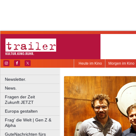
Heute im Kino
Morgen im Kino
Newsletter.
News.
Fragen der Zeit
Zukunft JETZT
Europa gestalten
Frag' die Welt | Gen Z &
Alpha
GuteNachrichten fürs