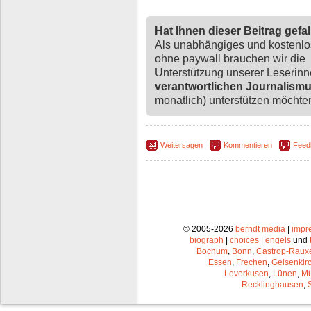
Hat Ihnen dieser Beitrag gefa
Als unabhängiges und kostenl
ohne paywall brauchen wir die
Unterstützung unserer Leserin
verantwortlichen Journalism
monatlich) unterstützen möchten,
Weitersagen
Kommentieren
Feed
© 2005-2026
berndt media
|
impr
biograph
|
choices
|
engels
und
Bochum
,
Bonn
,
Castrop-Raux
Essen
,
Frechen
,
Gelsenkir
Leverkusen
,
Lünen
,
Mü
Recklinghausen
,