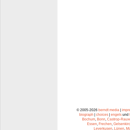
© 2005-2026
berndt media
|
impr
biograph
|
choices
|
engels
und
Bochum
,
Bonn
,
Castrop-Raux
Essen
,
Frechen
,
Gelsenkir
Leverkusen
,
Lünen
,
Mü