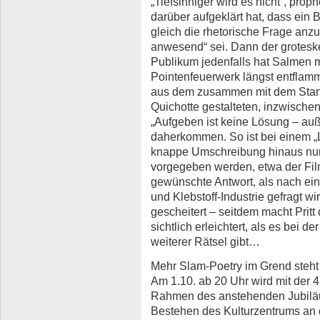
„Tiefsinniger wird es nicht“, pro
darüber aufgeklärt hat, dass ein 
gleich die rhetorische Frage anz
anwesend“ sei. Dann der grotesk
Publikum jedenfalls hat Salmen 
Pointenfeuerwerk längst entflam
aus dem zusammen mit dem Stand
Quichotte gestalteten, inzwischen
„Aufgeben ist keine Lösung – auße
daherkommen. So ist bei einem „L
knappe Umschreibung hinaus nu
vorgegeben werden, etwa der Film
gewünschte Antwort, als nach ei
und Klebstoff-Industrie gefragt wi
gescheitert – seitdem macht Pritt
sichtlich erleichtert, als es bei 
weiterer Rätsel gibt…
Mehr Slam-Poetry im Grend steh
Am 1.10. ab 20 Uhr wird mit der
Rahmen des anstehenden Jubilä
Bestehen des Kulturzentrums an 