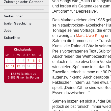
von Songs wie „Hallo Lieblingsm
Zuletzt gelacht: Cartoons.
und fordert als Gegenakzent zu
––––––––––––––––––––
„Antigram für Depressive“.
Verlosungen.
Das Markenzeichen des 1985 geb
trailer Geschichte
sein staubtrocken-lakonischer Hu
Tonlage seines Vortrags, die entf
Jobs.
ein wenig an
Marc-Uwe Kling
eri
Kulturlinks.
Salmen die humoristische Transfo
Kunst, die Rainald Götz in sein
Kinokalender
Preis vorgetragenen Text „Subito
Mo
Di
Mi
Do
Fr
Sa
So
Abschreiben der Welt“bezeichne
3
4
5
6
7
8
9
einfach mit – so etwa beim Verst
wir spielen Spülmonster – das Res
10
11
12
13
14
15
16
Zuweilen jedoch stimme nur 90 Pr
12.669 Beiträge zu
augenzwinkernd. Auch gerappte T
3.883 Filmen im Forum
Faktischen, indem Salmen etwa m
spielt: „Deine Zähne sind wie Bo
Essen dazwischen...“
Salmen inszeniert sich auf der Bü
jedoch selbstironisch immer wiede