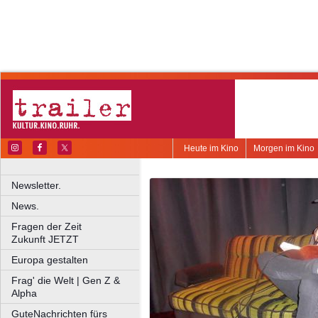
Heute im Kino
Morgen im Kino
Newsletter.
News.
Fragen der Zeit
Zukunft JETZT
Europa gestalten
Frag' die Welt | Gen Z &
Alpha
GuteNachrichten fürs