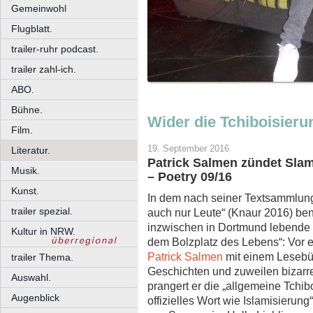
Gemeinwohl
Flugblatt.
trailer-ruhr podcast.
trailer zahl-ich.
ABO.
Bühne.
Wider die Tchiboisier
Film.
19. September 2016
Literatur.
Patrick Salmen zündet Sla
Musik.
– Poetry 09/16
Kunst.
In dem nach seiner Textsammlun
trailer spezial.
auch nur Leute“ (Knaur 2016) be
inzwischen in Dortmund lebende 
Kultur in NRW.
dem Bolzplatz des Lebens“: Vor 
Patrick Salmen
mit einem Lesebü
trailer Thema.
Geschichten und zuweilen bizarren
Auswahl.
prangert er die „allgemeine Tchib
Augenblick
offizielles Wort wie Islamisierung“