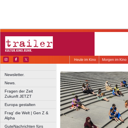
Heute im Kino
Morgen im Kino
Newsletter.
News.
Fragen der Zeit
Zukunft JETZT
Europa gestalten
Frag' die Welt | Gen Z &
Alpha
GuteNachrichten fürs