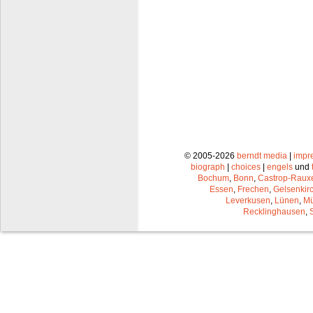
© 2005-2026
berndt media
|
impr
biograph
|
choices
|
engels
und
Bochum
,
Bonn
,
Castrop-Raux
Essen
,
Frechen
,
Gelsenkir
Leverkusen
,
Lünen
,
Mü
Recklinghausen
,