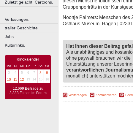
diesen Menschenbildnissen erinne
Zuletzt gelacht: Cartoons.
Gruppenporträts in der Kunstgesc
––––––––––––––––––––
Noortje Palmers: Menschen des 21.
Verlosungen.
Osthaus Museum, Hagen | 02331
trailer Geschichte
Jobs.
Kulturlinks.
Hat Ihnen dieser Beitrag gefa
Als unabhängiges und kostenl
ohne paywall brauchen wir die
Kinokalender
Unterstützung unserer Leserin
Mo
Di
Mi
Do
Fr
Sa
So
verantwortlichen Journalism
3
4
5
6
7
8
9
monatlich) unterstützen möchten,
10
11
12
13
14
15
16
12.669 Beiträge zu
3.883 Filmen im Forum
Weitersagen
Kommentieren
Feed