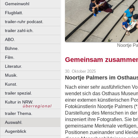
Gemeinwohl
Flugblatt.
trailer-ruhr podcast.
trailer zahl-ich.
ABO.
Noortje P
Bühne.
Film.
Gemeinsam zusamme
Literatur.
30. Oktober 2025
Musik.
Noortje Palmers im Ostha
Kunst.
Nach einer sehr ausführlichen V
trailer spezial.
wendet sich das Osthaus Museum 
einer externen künstlerischen Pos
Kultur in NRW.
Fotokünstlerin Noortje Palmers (
Darstellung des Menschen in der
trailer Thema.
inszeniert ihre Fotografien. Sie
Auswahl.
gemeinsame Merkmale verfügen, a
Augenblick
Positionen zueinander und kleid