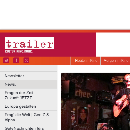
Heute im Kino
Morgen im Kino
Newsletter.
News.
Fragen der Zeit
Zukunft JETZT
Europa gestalten
Frag' die Welt | Gen Z &
Alpha
GuteNachrichten fürs