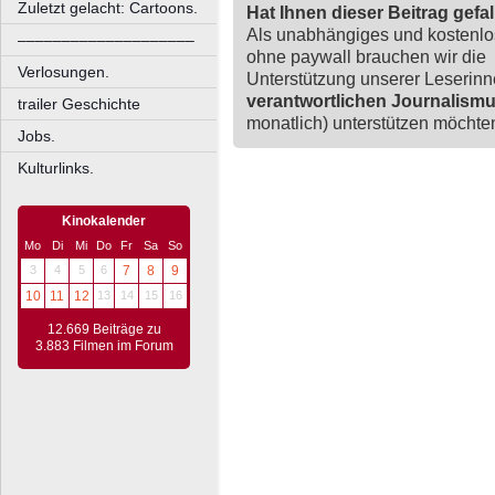
Zuletzt gelacht: Cartoons.
Hat Ihnen dieser Beitrag gefa
Als unabhängiges und kostenl
––––––––––––––––––––
ohne paywall brauchen wir die
Verlosungen.
Unterstützung unserer Leserin
verantwortlichen Journalism
trailer Geschichte
monatlich) unterstützen möchten,
Jobs.
Kulturlinks.
Kinokalender
Mo
Di
Mi
Do
Fr
Sa
So
3
4
5
6
7
8
9
10
11
12
13
14
15
16
12.669 Beiträge zu
3.883 Filmen im Forum