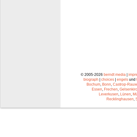
© 2005-2026
berndt media
|
impr
biograph
|
choices
|
engels
und
Bochum
,
Bonn
,
Castrop-Raux
Essen
,
Frechen
,
Gelsenkir
Leverkusen
,
Lünen
,
Mü
Recklinghausen
,