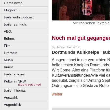
Gemeinwohl
Flugblatt.
trailer-ruhr podcast.
Mit ironischen Texten
trailer zahl-ich.
ABO.
Noch mal gut gegange
Bühne.
Film.
05. November 2012
Dortmunds Kultkneipe "sub
Literatur.
Ausgerechnet in der verruchten No
Musik.
beliebtesten Kneipen Dortmunds. 
Kunst.
Wirt Cornel Alex eine Plattform f
trailer spezial.
Kulturveranstaltungen.Wie viel 
bedeutet, zeigte sich Anfang Sept
Kultur in NRW.
Ordnungsamt die Gäste zu Ruhe 
trailer Thema.
weiter
Auswahl.
Augenblick