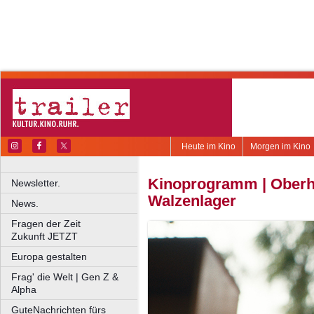
Heute im Kino
Morgen im Kino
Kinoprogramm | Oberh
Newsletter.
Walzenlager
News.
Fragen der Zeit
Zukunft JETZT
Europa gestalten
Frag' die Welt | Gen Z &
Alpha
GuteNachrichten fürs