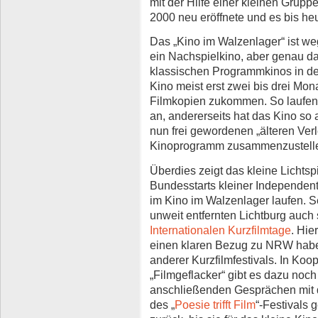
mit der Hilfe einer kleinen Grup
2000 neu eröffnete und es bis heu
Das „Kino im Walzenlager“ ist we
ein Nachspielkino, aber genau d
klassischen Programmkinos in de
Kino meist erst zwei bis drei Mo
Filmkopien zukommen. So laufen d
an, andererseits hat das Kino so 
nun frei gewordenen „älteren Verl
Kinoprogramm zusammenzustell
Überdies zeigt das kleine Lichts
Bundesstarts kleiner Independent
im Kino im Walzenlager laufen. S
unweit entfernten Lichtburg auch 
Internationalen Kurzfilmtage
. Hie
einen klaren Bezug zu NRW habe
anderer Kurzfilmfestivals. In Koo
„Filmgeflacker“ gibt es dazu noc
anschließenden Gesprächen mit 
des „
Poesie trifft Film
“-Festivals 