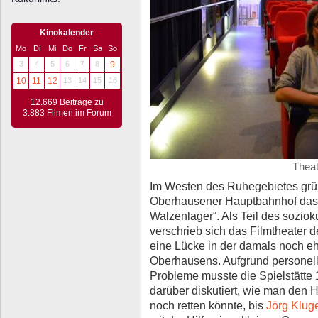
Kinokalender
Mo
Di
Mi
Do
Fr
Sa
So
3
4
5
6
7
8
9
10
11
12
13
14
15
16
12.669 Beiträge zu
3.883 Filmen im Forum
Theat
Im Westen des Ruhegebietes grün
Oberhausener Hauptbahnhof das 
Walzenlager“. Als Teil des soziok
verschrieb sich das Filmtheater 
eine Lücke in der damals noch eh
Oberhausens. Aufgrund personelle
Probleme musste die Spielstätte
darüber diskutiert, wie man den 
noch retten könnte, bis
Jörg Klug