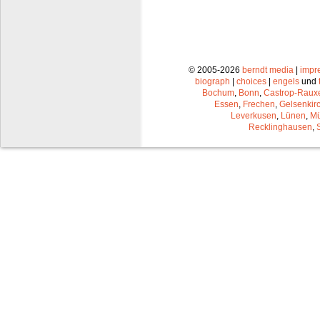
© 2005-2026
berndt media
|
impr
biograph
|
choices
|
engels
und
Bochum
,
Bonn
,
Castrop-Raux
Essen
,
Frechen
,
Gelsenkir
Leverkusen
,
Lünen
,
Mü
Recklinghausen
,