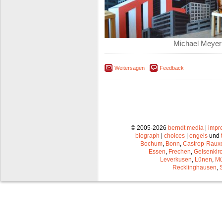
Michael Meyer 
Weitersagen
Feedback
© 2005-2026
berndt media
|
impr
biograph
|
choices
|
engels
und
Bochum
,
Bonn
,
Castrop-Raux
Essen
,
Frechen
,
Gelsenkir
Leverkusen
,
Lünen
,
Mü
Recklinghausen
,