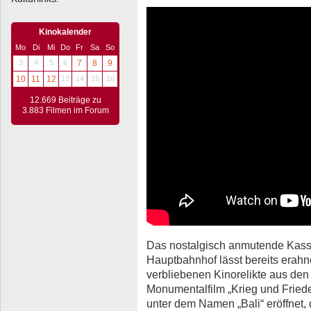
Kinokalender
Mo
Di
Mi
Do
Fr
Sa
So
3
4
5
6
7
8
9
10
11
12
13
14
15
16
12.669 Beiträge zu
3.883 Filmen im Forum
Das nostalgisch anmutende Kas
Hauptbahnhof lässt bereits erahne
verbliebenen Kinorelikte aus den
Monumentalfilm „Krieg und Frie
unter dem Namen „Bali“ eröffnet,