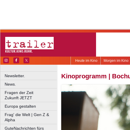
Heute im Kino
Morgen im Kino
Kinoprogramm | Bochu
Newsletter.
News.
Fragen der Zeit
Zukunft JETZT
Europa gestalten
Frag' die Welt | Gen Z &
Alpha
GuteNachrichten fürs