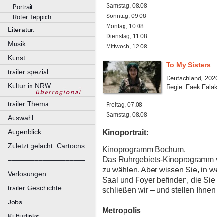
Samstag, 08.08
Portrait.
Sonntag, 09.08
Roter Teppich.
Montag, 10.08
Literatur.
Dienstag, 11.08
Musik.
Mittwoch, 12.08
Kunst.
To My Sisters
trailer spezial.
Deutschland, 2026
Kultur in NRW.
Regie: Faek Fala
trailer Thema.
Freitag, 07.08
Samstag, 08.08
Auswahl.
Augenblick
Kinoportrait:
Zuletzt gelacht: Cartoons.
Kinoprogramm Bochum.
Das Ruhrgebiets-Kinoprogramm von
––––––––––––––––––––
zu wählen. Aber wissen Sie, in we
Verlosungen.
Saal und Foyer befinden, die Sie
trailer Geschichte
schließen wir – und stellen Ihnen '
Jobs.
Metropolis
Kulturlinks.