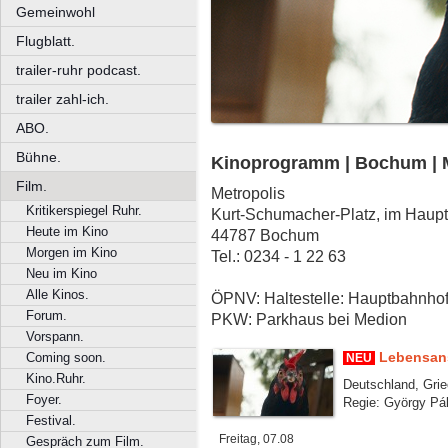
Gemeinwohl
Flugblatt.
trailer-ruhr podcast.
trailer zahl-ich.
ABO.
Bühne.
Kinoprogramm | Bochum | M
Film.
Metropolis
Kritikerspiegel Ruhr.
Kurt-Schumacher-Platz, im Hau
Heute im Kino
44787 Bochum
Morgen im Kino
Tel.: 0234 - 1 22 63
Neu im Kino
Alle Kinos.
ÖPNV: Haltestelle: Hauptbahnho
Forum.
PKW: Parkhaus bei Medion
Vorspann.
Lebensan
Coming soon.
NEU
Kino.Ruhr.
Deutschland, Grie
Foyer.
Regie: György Pál
Festival.
Freitag, 07.08
Gespräch zum Film.