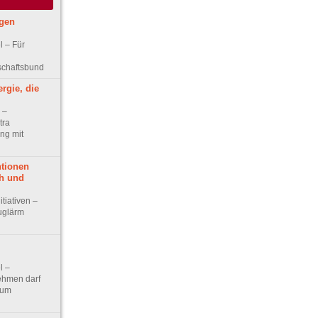
egen
el – Für
schaftsbund
ergie, die
w –
tra
ng mit
tionen
h und
itiativen –
uglärm
l –
ehmen darf
kum