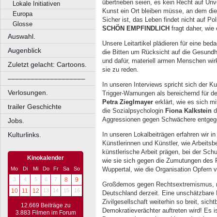
übertrieben seien, es kein Recht auf Unv
Lokale Initiativen
Kunst ein Ort bleiben müsse, an dem di
Europa
Sicher ist, das Leben findet nicht auf 
Glosse
SCHÖN EMPFINDLICH
fragt daher, wie
Auswahl.
Unsere Leitartikel plädieren für eine bed
Augenblick
die Bitten um Rücksicht auf die Gesund
und dafür, materiell armen Menschen wirkl
Zuletzt gelacht: Cartoons.
sie zu reden.
––––––––––––––––––––
In unseren Interviews spricht sich der Ku
Verlosungen.
Trigger-Warnungen als bereichernd für d
Petra Zieglmayer
erklärt, wie es sich mi
trailer Geschichte
die Sozialpsychologin
Fiona Kalkstein
d
Aggressionen gegen Schwächere entgege
Jobs.
Kulturlinks.
In unseren Lokalbeiträgen erfahren wir 
Künstlerinnen und Künstler, wie Arbeits
künstlerische Arbeit prägen, bei der Sc
Kinokalender
wie sie sich gegen die Zumutungen des 
Mo
Di
Mi
Do
Fr
Sa
So
Wuppertal, wie die Organisation Opfern von
3
4
5
6
7
8
9
Großdemos gegen Rechtsextremismus, n
10
11
12
13
14
15
16
Deutschland derzeit. Eine unschätzbare 
Zivilgesellschaft weiterhin so breit, sic
12.669 Beiträge zu
Demokratieverächter auftreten wird! Es i
3.883 Filmen im Forum