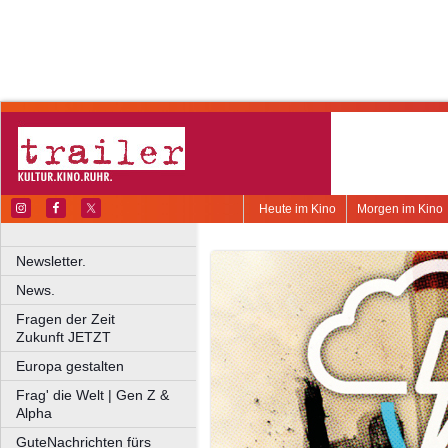
Heute im Kino
Morgen im Kino
Newsletter.
News.
Fragen der Zeit
Zukunft JETZT
Europa gestalten
Frag' die Welt | Gen Z &
Alpha
GuteNachrichten fürs