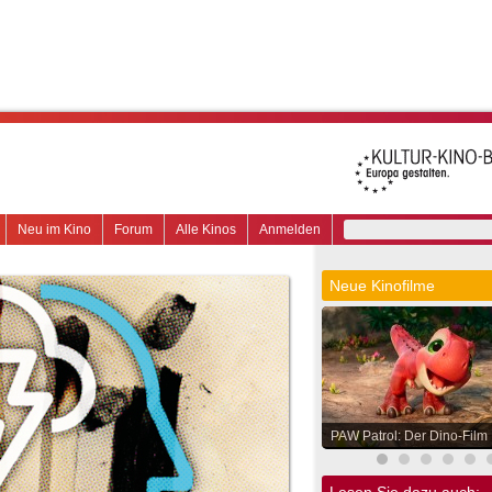
Neu im Kino
Forum
Alle Kinos
Anmelden
Neue Kinofilme
PAW Patrol: Der Dino-Film
Lesen Sie dazu auch: