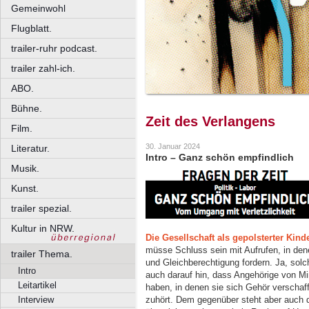
Gemeinwohl
Flugblatt.
trailer-ruhr podcast.
trailer zahl-ich.
ABO.
Bühne.
Zeit des Verlangens
Film.
30. Januar 2024
Literatur.
Intro – Ganz schön empfindlich
Musik.
Kunst.
trailer spezial.
Kultur in NRW.
Die Gesellschaft als gepolsterter Kind
müsse Schluss sein mit Aufrufen, in den
trailer Thema.
und Gleichberechtigung fordern. Ja, sol
Intro
auch darauf hin, dass Angehörige von Min
Leitartikel
haben, in denen sie sich Gehör verschaf
zuhört. Dem gegenüber steht aber auch 
Interview