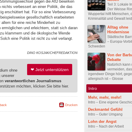
n Stimmungswechsel gegen die AfD bewirken
Teil 3: Lokale In
 nichts verbessert an einer Politik, die das
Der Weisse Ri
tig erschüttert hat. Für so eine Verbesserung
Wuppertal hilft Menschen, d
eispielsweise gesellschaftlich erarbeiteten
Kriminalität und Gewalt lei
r allem für eine reiche Minderheit zu
Alltag ohne
 ermöglichen und erleichtern, statt sich daran
Hindernisse
m zu klammern und die ökologische Wende
Städtische Barri
lch eine Politik ist nicht zu viel verlangt.
– Europa-Vorbi
Schweden
DINO KOSJAK/CHEFREDAKTION
Von der Barba
Debatte
Natürlich kann
vermeiden, das
❤ Jetzt unterstützen
edium ohne
irgendwer Dinge hört, gege
g unserer
allergisch ist – Glosse
ren
verantwortlichen Journalismus
erstützen möchten, klicken Sie bitte hier.
Intro
Mehr, mehr, mehr!
Intro – Eine eigene Geschi
back
Drucken
Deckmantel Gefühl
Intro – Guter Umgang
Lohn der Angst
Intro – Nach der Arbeit