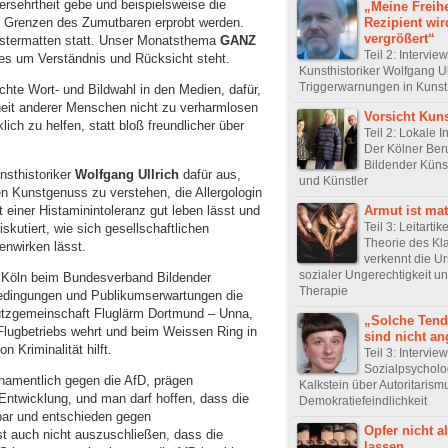
ersehrtheit gebe und beispielsweise die
„Meine Freihe
e Grenzen des Zumutbaren erprobt werden.
Rezipient wir
vergrößert“
Polstermatten statt. Unser Monatsthema
GANZ
Teil 2: Intervie
 es um Verständnis und Rücksicht steht.
Kunsthistoriker Wolfgang Ul
Triggerwarnungen in Kunst
achte Wort- und Bildwahl in den Medien, dafür,
heit anderer Menschen nicht zu verharmlosen
Vorsicht Kuns
ich zu helfen, statt bloß freundlicher über
Teil 2: Lokale In
Der Kölner Ber
Bildender Küns
nsthistoriker
Wolfgang Ullrich
dafür aus,
und Künstler
en Kunstgenuss zu verstehen, die Allergologin
Armut ist mat
t einer Histaminintoleranz gut leben lässt und
Teil 3: Leitartik
iskutiert, wie sich gesellschaftlichen
Theorie des Kl
nwirken lässt.
verkennt die U
sozialer Ungerechtigkeit un
in Köln beim Bundesverband Bildender
Therapie
bedingungen und Publikumserwartungen die
hutzgemeinschaft Fluglärm Dortmund – Unna,
„Solche Ten
Flugbetriebs wehrt und beim Weissen Ring in
sind nicht a
 Kriminalität hilft.
Teil 3: Intervie
Sozialpsycholo
amentlich gegen die AfD, prägen
Kalkstein über Autoritarism
Entwicklung, und man darf hoffen, dass die
Demokratiefeindlichkeit
htbar und entschieden gegen
Opfer nicht al
st auch nicht auszuschließen, dass die
lassen