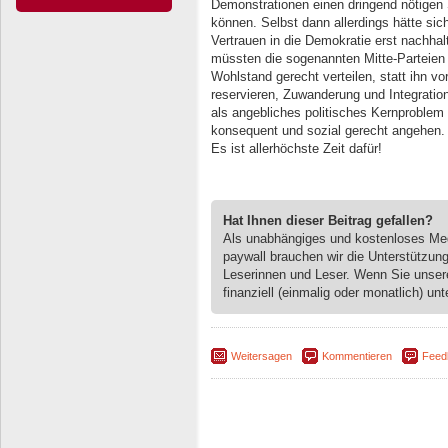
Demonstrationen einen dringend nötige
können. Selbst dann allerdings hätte sich
Vertrauen in die Demokratie erst nachhal
müssten die sogenannten Mitte-Parteien b
Wohlstand gerecht verteilen, statt ihn vo
reservieren, Zuwanderung und Integration
als angebliches politisches Kernproble
konsequent und sozial gerecht angehen. So
Es ist allerhöchste Zeit dafür!
Hat Ihnen dieser Beitrag gefallen?
Als unabhängiges und kostenloses M
paywall brauchen wir die Unterstützun
Leserinnen und Leser. Wenn Sie unse
finanziell (einmalig oder monatlich) unt
Weitersagen
Kommentieren
Feed