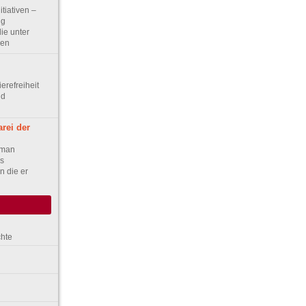
itiativen –
ng
ie unter
den
erefreiheit
ld
rei der
 man
s
n die er
chte