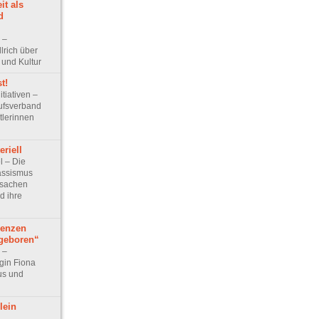
it als
d
w –
lrich über
 und Kultur
t!
itiativen –
ufsverband
tlerinnen
eriell
el – Die
assismus
rsachen
d ihre
denzen
ngeboren“
w –
gin Fiona
us und
lein