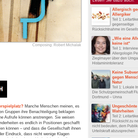
Allergisch g
Allergiker
Teil 1: Leitartik
gegenseitige
Rücksichtnahme im Gesell
„Wie eine All
keine ist“
Composing: Robert Michalak
Teil 1: Intervie
Allergologin Pe
Zieglmayer über den Umga
Histaminintoleranz
Keine Subven
gegen Mensc
Natur
Teil 1: Lokale In
Die Schutzgemeinschaft Fl
Dortmund – Unna
erspielplatz?
Manche Menschen meinen, es
Ungeschönte
Wahrheiten
en Gruppen ihre Benachteiligung beklagen
Teil 2: Leitartike
che Aufrufe können anstrengen. Sie weisen
Rücksicht zu n
derheiten es endlich in Positionen geschafft
nicht bedeuten, dem Publi
fen können – und dass die Gesellschaft ihnen
Urteilskraft abzusprechen
der Eindruck, dass nicht wenige Klagen