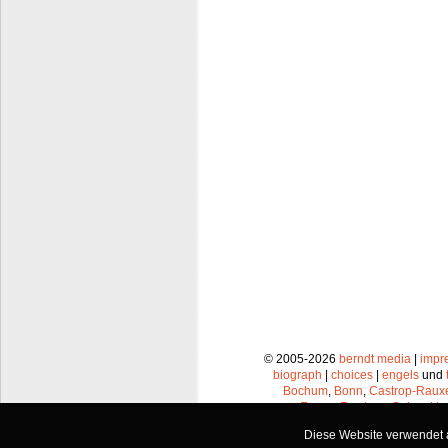
© 2005-2026
berndt media
|
impr
biograph
|
choices
|
engels
und
Bochum
,
Bonn
,
Castrop-Raux
Essen
,
Frechen
,
Gelsenkir
Leverkusen
,
Lünen
,
Mü
Diese Website verwendet a
Recklinghausen
,