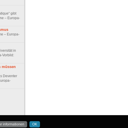
tique“ gibt
hne – Europa-
ismus
e – Europa-
versität in
-Vorbild:
n müssen
s Deventer
Europa-
r informationen
OK