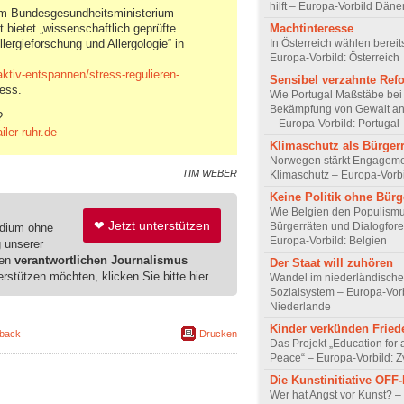
hilft – Europa-Vorbild Dän
m Bundesgesundheitsministerium
t bietet „wissenschaftlich geprüfte
Machtinteresse
lergieforschung und Allergologie“ in
In Österreich wählen bereit
Europa-Vorbild: Österreich
aktiv-entspannen/stress-regulieren-
Sensibel verzahnte Ref
ess.
Wie Portugal Maßstäbe bei
Bekämpfung von Gewalt an 
?
– Europa-Vorbild: Portugal
ler-ruhr.de
Klimaschutz als Bürger
Norwegen stärkt Engageme
TIM WEBER
Klimaschutz – Europa-Vorb
Keine Politik ohne Bürg
Wie Belgien den Populismu
❤ Jetzt unterstützen
Bürgerräten und Dialogfore
edium ohne
Europa-Vorbild: Belgien
g unserer
ren
verantwortlichen Journalismus
Der Staat will zuhören
erstützen möchten, klicken Sie bitte hier.
Wandel im niederländisch
Sozialsystem – Europa-Vorb
Niederlande
Kinder verkünden Fried
back
Drucken
Das Projekt „Education for 
Peace“ – Europa-Vorbild: 
Die Kunstinitiative OFF
Wer hat Angst vor Kunst? –