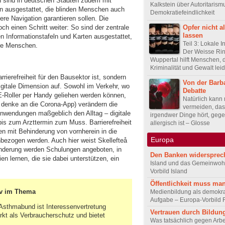
 sind in deutschen Städten zudem mit
Kalkstein über Autoritarism
rn ausgestattet, die blinden Menschen auch
Demokratiefeindlichkeit
ere Navigation garantieren sollen. Die
Opfer nicht al
ch einen Schritt weiter: So sind der zentrale
lassen
en Informationstafeln und Karten ausgestattet,
Teil 3: Lokale In
rte Menschen.
Der Weisse Ri
Wuppertal hilft Menschen, d
Kriminalität und Gewalt lei
arrierefreiheit für den Bausektor ist, sondern
Von der Barba
igitale Dimension auf. Sowohl im Verkehr, wo
Debatte
-Roller per Handy geliehen werden können,
Natürlich kann
 denke an die Corona-App) verändern die
vermeiden, das
Anwendungen maßgeblich den Alltag – digitale
irgendwer Dinge hört, gege
is zum Arzttermin zum Muss. Barrierefreiheit
allergisch ist – Glosse
n mit Behinderung von vornherein in die
Europa
nbezogen werden. Auch hier weist Skellefteå
nderung werden Schulungen angeboten, in
Den Banken widersprec
n lernen, die sie dabei unterstützen, ein
Island und das Gemeinwoh
Vorbild Island
Öffentlichkeit muss man
v im Thema
Medienbildung als demokra
Aufgabe – Europa-Vorbild 
 Asthmabund ist Interessenvertretung
Vertrauen durch Bildun
rkt als Verbraucherschutz und bietet
Was tatsächlich gegen Arbei