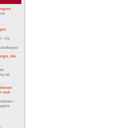
angens
chön
egen
el – Für
schaftsbund
ergie, die
w –
tra
ng mit
tionen
h und
itiativen –
uglärm