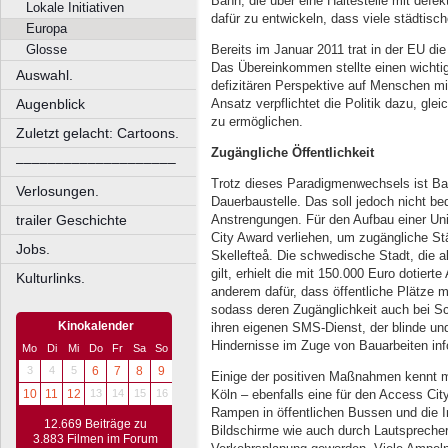
Bahn, die über eine Haltestelle mit defe
Lokale Initiativen
dafür zu entwickeln, dass viele städtis
Europa
Bereits im Januar 2011 trat in der EU di
Glosse
Das Übereinkommen stellte einen wichtig
Auswahl.
defizitären Perspektive auf Menschen m
Ansatz verpflichtet die Politik dazu, g
Augenblick
zu ermöglichen.
Zuletzt gelacht: Cartoons.
Zugängliche Öffentlichkeit
––––––––––––––––––––
Trotz dieses Paradigmenwechsels ist Barr
Verlosungen.
Dauerbaustelle. Das soll jedoch nicht b
trailer Geschichte
Anstrengungen. Für den Aufbau einer Uni
City Award verliehen, um zugängliche Stä
Jobs.
Skellefteå. Die schwedische Stadt, die 
gilt, erhielt die mit 150.000 Euro dotier
Kulturlinks.
anderem dafür, dass öffentliche Plätze 
sodass deren Zugänglichkeit auch bei Sch
Kinokalender
ihren eigenen SMS-Dienst, der blinde u
Hindernisse im Zuge von Bauarbeiten inf
Mo
Di
Mi
Do
Fr
Sa
So
3
4
5
6
7
8
9
Einige der positiven Maßnahmen kennt 
10
11
12
13
14
15
16
Köln – ebenfalls eine für den Access Cit
Rampen in öffentlichen Bussen und die 
12.669 Beiträge zu
Bildschirme wie auch durch Lautspreche
3.883 Filmen im Forum