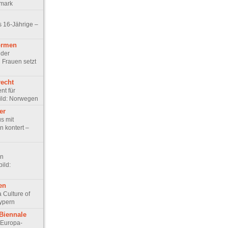
emark
s 16-Jährige –
ormen
 der
Frauen setzt
recht
nt für
ild: Norwegen
er
s mit
n kontert –
en
ild:
en
a Culture of
Zypern
-Biennale
 Europa-