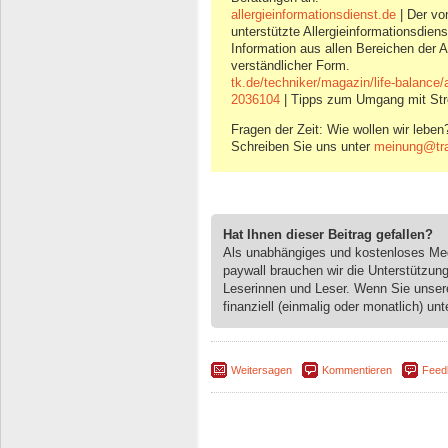
allergieinformationsdienst.de
| Der vo
unterstützte Allergieinformationsdiens
Information aus allen Bereichen der Al
verständlicher Form.
tk.de/techniker/magazin/life-balance/
2036104
| Tipps zum Umgang mit Str
Fragen der Zeit: Wie wollen wir leben
Schreiben Sie uns unter
meinung@trai
Hat Ihnen dieser Beitrag gefallen?
Als unabhängiges und kostenloses M
paywall brauchen wir die Unterstützun
Leserinnen und Leser. Wenn Sie unse
finanziell (einmalig oder monatlich) unt
Weitersagen
Kommentieren
Feed