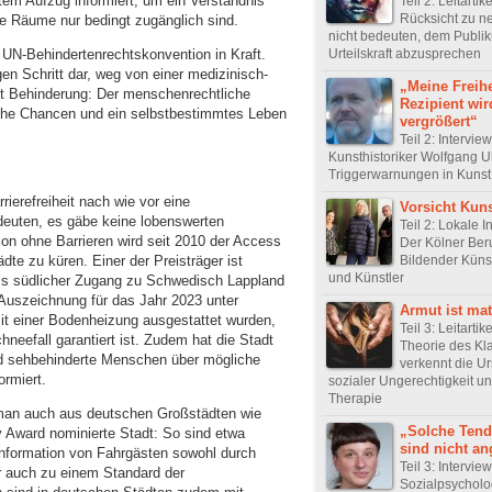
ktem Aufzug informiert, um ein Verständnis
Teil 2: Leitartike
Rücksicht zu n
che Räume nur bedingt zugänglich sind.
nicht bedeuten, dem Publi
Urteilskraft abzusprechen
e UN-Behindertenrechtskonvention in Kraft.
en Schritt dar, weg von einer medizinisch-
„Meine Freihe
it Behinderung: Der menschenrechtliche
Rezipient wir
leiche Chancen und ein selbstbestimmtes Leben
vergrößert“
Teil 2: Intervie
Kunsthistoriker Wolfgang Ul
Triggerwarnungen in Kunst
ierefreiheit nach wie vor eine
Vorsicht Kuns
edeuten, es gäbe keine lobenswerten
Teil 2: Lokale In
on ohne Barrieren wird seit 2010 der Access
Der Kölner Ber
Bildender Küns
dte zu küren. Einer der Preisträger ist
und Künstler
als südlicher Zugang zu Schwedisch Lappland
te Auszeichnung für das Jahr 2023 unter
Armut ist mat
mit einer Bodenheizung ausgestattet wurden,
Teil 3: Leitartik
neefall garantiert ist. Zudem hat die Stadt
Theorie des Kl
nd sehbehinderte Menschen über mögliche
verkennt die U
ormiert.
sozialer Ungerechtigkeit un
Therapie
man auch aus deutschen Großstädten wie
„Solche Ten
y Award nominierte Stadt: So sind etwa
sind nicht a
Information von Fahrgästen sowohl durch
Teil 3: Intervie
r auch zu einem Standard der
Sozialpsycholo