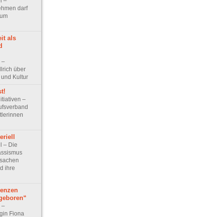
l –
ehmen darf
kum
it als
d
w –
lrich über
 und Kultur
t!
itiativen –
ufsverband
tlerinnen
eriell
el – Die
assismus
rsachen
d ihre
denzen
ngeboren“
w –
gin Fiona