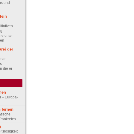
us und
lein
itiativen –
ng
ie unter
den
rei der
 man
s
n die er
hen
l – Europa-
 lernen
tische
Frankreich
g
tslosigkeit