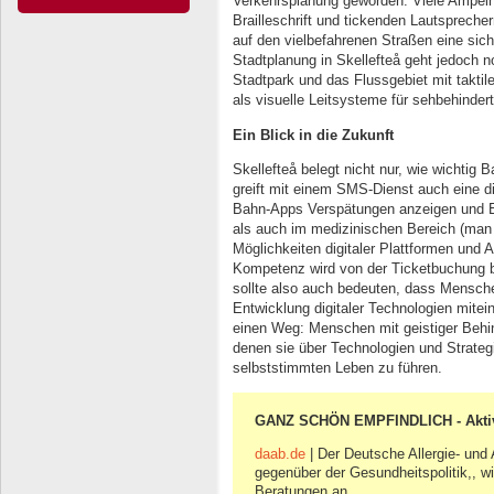
Verkehrsplanung geworden. Viele Ampeln
Brailleschrift und tickenden Lautspreche
auf den vielbefahrenen Straßen eine sich
Stadtplanung in Skellefteå geht jedoch no
Stadtpark und das Flussgebiet mit taktil
als visuelle Leitsysteme für sehbehinde
Ein Blick in die Zukunft
Skellefteå belegt nicht nur, wie wichtig B
greift mit einem SMS-Dienst auch eine d
Bahn-Apps Verspätungen anzeigen und E
als auch im medizinischen Bereich (man
Möglichkeiten digitaler Plattformen und 
Kompetenz wird von der Ticketbuchung b
sollte also auch bedeuten, dass Mensche
Entwicklung digitaler Technologien mitei
einen Weg: Menschen mit geistiger Behi
denen sie über Technologien und Strategie
selbststimmten Leben zu führen.
GANZ SCHÖN EMPFINDLICH - Akti
daab.de
| Der Deutsche Allergie- und
gegenüber der Gesundheitspolitik,, wi
Beratungen an.