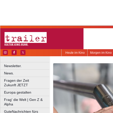
Heute im Kino
Morgen im Kino
Newsletter.
News.
Fragen der Zeit
Zukunft JETZT
Europa gestalten
Frag' die Welt | Gen Z &
Alpha
GuteNachrichten fürs