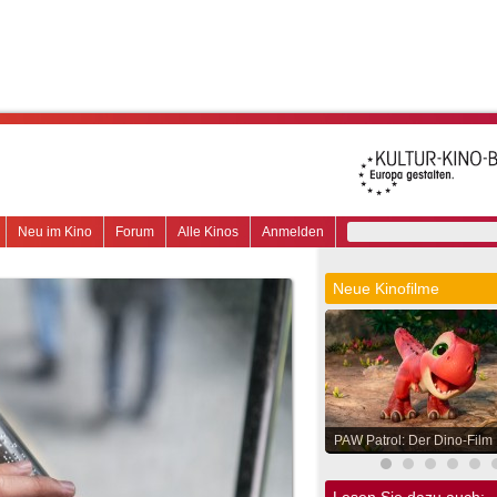
Neu im Kino
Forum
Alle Kinos
Anmelden
Neue Kinofilme
PAW Patrol: Der Dino-Film
Lesen Sie dazu auch: