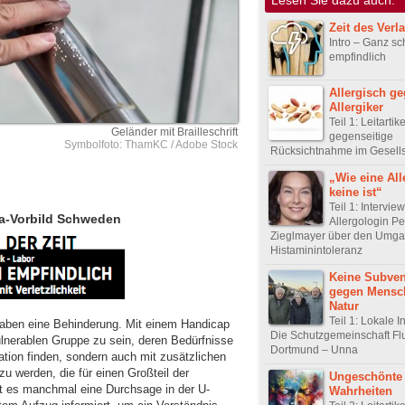
Zeit des Verl
Intro – Ganz s
empfindlich
Allergisch g
Allergiker
Teil 1: Leitartik
Geländer mit Brailleschrift
gegenseitige
Symbolfoto: ThamKC / Adobe Stock
Rücksichtnahme im Gesell
„Wie eine All
keine ist“
Teil 1: Intervie
opa-Vorbild Schweden
Allergologin Pe
Zieglmayer über den Umga
Histaminintoleranz
Keine Subven
gegen Mensc
Natur
Teil 1: Lokale In
aben eine Behinderung. Mit einem Handicap
Die Schutzgemeinschaft Fl
vulnerablen Gruppe zu sein, deren Bedürfnisse
Dortmund – Unna
ation finden, sondern auch mit zusätzlichen
zu werden, die für einen Großteil der
Ungeschönte
t es manchmal eine Durchsage in der U-
Wahrheiten