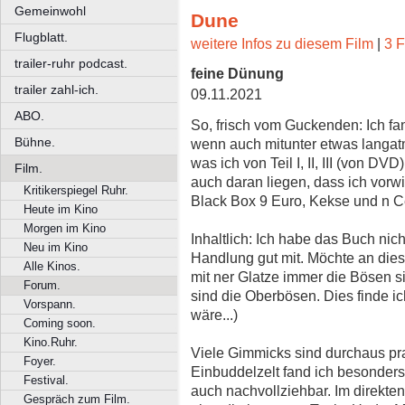
Gemeinwohl
Dune
Flugblatt.
weitere Infos zu diesem Film
|
3 F
trailer-ruhr podcast.
feine Dünung
trailer zahl-ich.
09.11.2021
ABO.
So, frisch vom Guckenden: Ich fa
Bühne.
wenn auch mitunter etwas langatm
was ich von Teil I, II, III (von D
Film.
auch daran liegen, dass ich vorw
Kritikerspiegel Ruhr.
Black Box 9 Euro, Kekse und n 
Heute im Kino
Morgen im Kino
Inhaltlich: Ich habe das Buch nic
Neu im Kino
Handlung gut mit. Möchte an dies
Alle Kinos.
mit ner Glatze immer die Bösen s
Forum.
sind die Oberbösen. Dies finde ic
Vorspann.
wäre...)
Coming soon.
Kino.Ruhr.
Viele Gimmicks sind durchaus pra
Foyer.
Einbuddelzelt fand ich besonder
Festival.
auch nachvollziehbar. Im direkte
Gespräch zum Film.