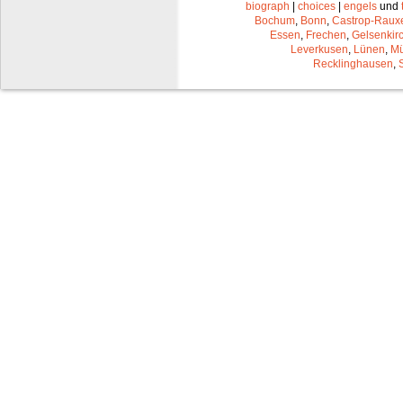
biograph
|
choices
|
engels
und
Bochum
,
Bonn
,
Castrop-Raux
Essen
,
Frechen
,
Gelsenkir
Leverkusen
,
Lünen
,
Mü
Recklinghausen
,