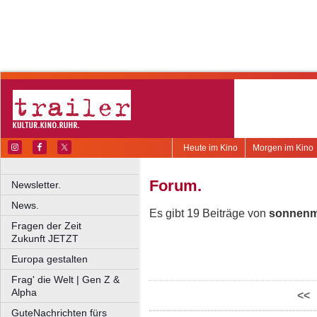
Heute im Kino
Morgen im Kino
Forum.
Newsletter.
News.
Es gibt 19 Beiträge von
sonnen
Fragen der Zeit
Zukunft JETZT
Europa gestalten
Frag' die Welt | Gen Z &
Alpha
<<
GuteNachrichten fürs