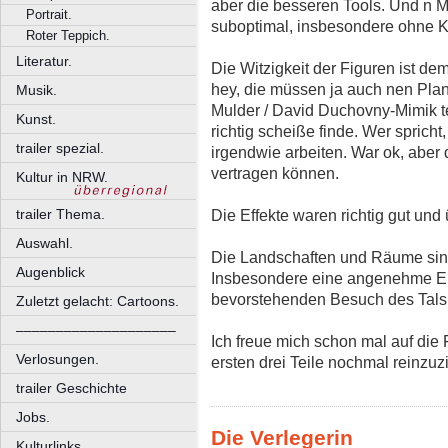
aber die besseren Tools. Und n M
Portrait.
suboptimal, insbesondere ohne K
Roter Teppich.
Literatur.
Die Witzigkeit der Figuren ist 
hey, die müssen ja auch nen Plan
Musik.
Mulder / David Duchovny-Mimik te
Kunst.
richtig scheiße finde. Wer spricht,
trailer spezial.
irgendwie arbeiten. War ok, aber
vertragen können.
Kultur in NRW.
Die Effekte waren richtig gut un
trailer Thema.
Auswahl.
Die Landschaften und Räume sind 
Augenblick
Insbesondere eine angenehme E
bevorstehenden Besuch des Tals
Zuletzt gelacht: Cartoons.
––––––––––––––––––––
Ich freue mich schon mal auf die
Verlosungen.
ersten drei Teile nochmal reinzuz
trailer Geschichte
Jobs.
Die Verlegerin
Kulturlinks.