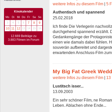
weitere Infos zu diesem Film
|
5 F
Authentisch und spannend
Kinokalender
25.02.2018
Mo
Di
Mi
Do
Fr
Sa
So
3
4
5
6
7
8
9
Ich finde Die Verlegerin nachvoll
10
11
12
13
14
15
16
durchgehend spannend erzählt. Di
12.669 Beiträge zu
Gedankengänge der Protagonisten
3.883 Filmen im Forum
einen wie damals dabei fühlen. 
souverän aufbereitet und dargestel
erwartenden Anschluss-Film zum
My Big Fat Greek Wedd
weitere Infos zu diesem Film
|
13 
Lustitsch isser...
13.09.2003
Ein sehr schöner Film, ne Rom
Leben. Ablachen ohne Ende...